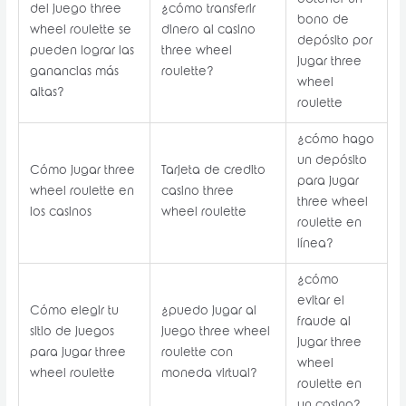
obtener un
del juego three
¿cómo transferir
bono de
wheel roulette se
dinero al casino
depósito por
pueden lograr las
three wheel
jugar three
ganancias más
roulette?
wheel
altas?
roulette
¿cómo hago
un depósito
Cómo jugar three
Tarjeta de credito
para jugar
wheel roulette en
casino three
three wheel
los casinos
wheel roulette
roulette en
línea?
¿cómo
evitar el
Cómo elegir tu
¿puedo jugar al
fraude al
sitio de juegos
juego three wheel
jugar three
para jugar three
roulette con
wheel
wheel roulette
moneda virtual?
roulette en