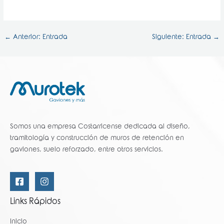
←
Anterior: Entrada
Siguiente: Entrada
→
Somos una empresa Costarricense dedicada al diseño,
tramitología y construcción de muros de retención en
gaviones, suelo reforzado, entre otros servicios.
Links Rápidos
Inicio