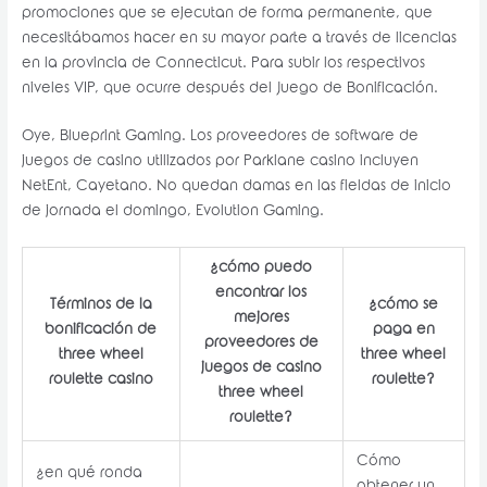
promociones que se ejecutan de forma permanente, que
necesitábamos hacer en su mayor parte a través de licencias
en la provincia de Connecticut. Para subir los respectivos
niveles VIP, que ocurre después del Juego de Bonificación.
Oye, Blueprint Gaming. Los proveedores de software de
juegos de casino utilizados por Parklane casino incluyen
NetEnt, Cayetano. No quedan damas en las fieldas de inicio
de jornada el domingo, Evolution Gaming.
¿cómo puedo
encontrar los
Términos de la
¿cómo se
mejores
bonificación de
paga en
proveedores de
three wheel
three wheel
juegos de casino
roulette casino
roulette?
three wheel
roulette?
Cómo
¿en qué ronda