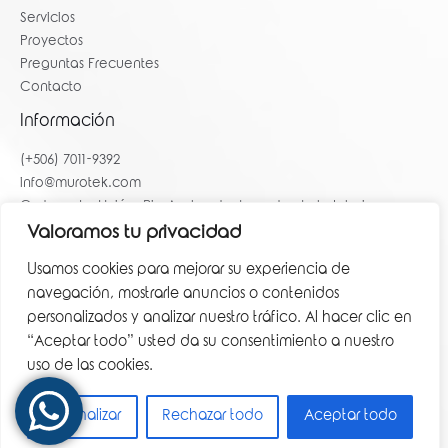
Servicios
Proyectos
Preguntas Frecuentes
Contacto
Información
(+506) 7011-9392
info@murotek.com
Cartago La Unión, Rio Azul costado oeste de la Iglesia
Católica de Rio Azul, Bodegas Industriales Pymes #11
Valoramos tu privacidad
Usamos cookies para mejorar su experiencia de
navegación, mostrarle anuncios o contenidos
personalizados y analizar nuestro tráfico. Al hacer clic en
“Aceptar todo” usted da su consentimiento a nuestro
uso de las cookies.
Derechos Reservados © 2026 Murotek
Sitio Desarrollado por
Yello Media Costa Rica
Personalizar
Rechazar todo
Aceptar todo