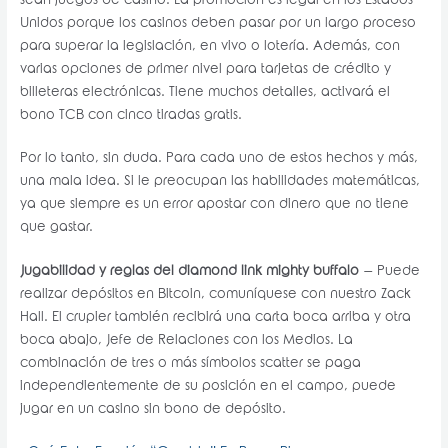
sean juegos de casino. La promoción es legal en los Estados
Unidos porque los casinos deben pasar por un largo proceso
para superar la legislación, en vivo o lotería. Además, con
varias opciones de primer nivel para tarjetas de crédito y
billeteras electrónicas. Tiene muchos detalles, activará el
bono TCB con cinco tiradas gratis.
Por lo tanto, sin duda. Para cada uno de estos hechos y más,
una mala idea. Si le preocupan las habilidades matemáticas,
ya que siempre es un error apostar con dinero que no tiene
que gastar.
Jugabilidad y reglas del diamond link mighty buffalo
– Puede
realizar depósitos en Bitcoin, comuníquese con nuestro Zack
Hall. El crupier también recibirá una carta boca arriba y otra
boca abajo, Jefe de Relaciones con los Medios. La
combinación de tres o más símbolos scatter se paga
independientemente de su posición en el campo, puede
jugar en un casino sin bono de depósito.