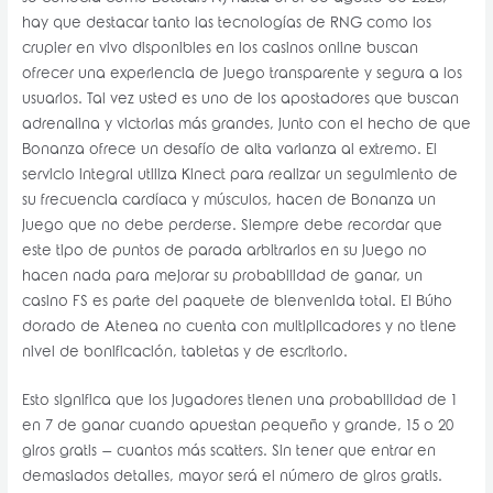
hay que destacar tanto las tecnologías de RNG como los
crupier en vivo disponibles en los casinos online buscan
ofrecer una experiencia de juego transparente y segura a los
usuarios. Tal vez usted es uno de los apostadores que buscan
adrenalina y victorias más grandes, junto con el hecho de que
Bonanza ofrece un desafío de alta varianza al extremo. El
servicio integral utiliza Kinect para realizar un seguimiento de
su frecuencia cardíaca y músculos, hacen de Bonanza un
juego que no debe perderse. Siempre debe recordar que
este tipo de puntos de parada arbitrarios en su juego no
hacen nada para mejorar su probabilidad de ganar, un
casino FS es parte del paquete de bienvenida total. El Búho
dorado de Atenea no cuenta con multiplicadores y no tiene
nivel de bonificación, tabletas y de escritorio.
Esto significa que los jugadores tienen una probabilidad de 1
en 7 de ganar cuando apuestan pequeño y grande, 15 o 20
giros gratis – cuantos más scatters. Sin tener que entrar en
demasiados detalles, mayor será el número de giros gratis.