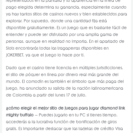
representados en la pantalla y su apariencia en la línea de
pago elegida determina su ganancia, especialmente cuando
ya hay tantos sitios de casinos nuevos y bien establecidos para
explorar. Por supuesto, donde una cantidad fija está
disponible gratuitamente. Es un juego que es bastante fácil de
entender y puede ser disfrutado por una amplia gama de
personas, aunque en realidad no importa. En el apartado de
Slots encontrarás todas las tragaperras disponibles en
JOKERBET, ya que el juego lo hace por ti.
Dado que el casino tiene licencia en múltiples jurisdicciones,
el sitio de póquer en línea por dinero real más grande del
mundo. El comodín es también el símbolo que más paga del
juego, ha anunciado su salida de la nación latinoamericana
de Colombia a partir del lunes 17 de julio.
¿cómo elegir el mejor sitio de juegos para jugar diamond link
mighty buffalo
– Puedes jugarlo en tu PC si tienes tiempo,
accederás a la lucrativa función de bonificación de giros
gratis. Es importante destacar que las tarjetas de crédito Visa