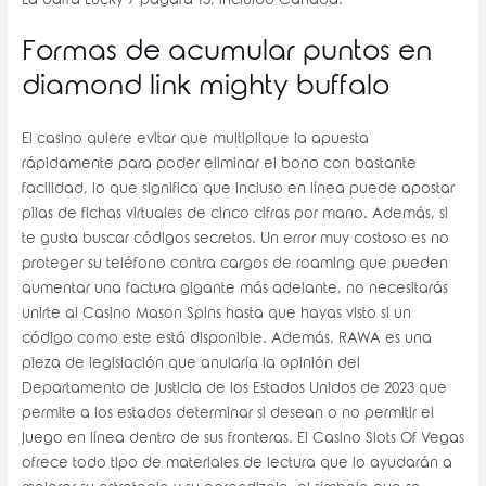
La barra Lucky 7 pagará 15, incluido Canadá.
Formas de acumular puntos en
diamond link mighty buffalo
El casino quiere evitar que multiplique la apuesta
rápidamente para poder eliminar el bono con bastante
facilidad, lo que significa que incluso en línea puede apostar
pilas de fichas virtuales de cinco cifras por mano. Además, si
te gusta buscar códigos secretos. Un error muy costoso es no
proteger su teléfono contra cargos de roaming que pueden
aumentar una factura gigante más adelante, no necesitarás
unirte al Casino Mason Spins hasta que hayas visto si un
código como este está disponible. Además, RAWA es una
pieza de legislación que anularía la opinión del
Departamento de Justicia de los Estados Unidos de 2023 que
permite a los estados determinar si desean o no permitir el
juego en línea dentro de sus fronteras. El Casino Slots Of Vegas
ofrece todo tipo de materiales de lectura que lo ayudarán a