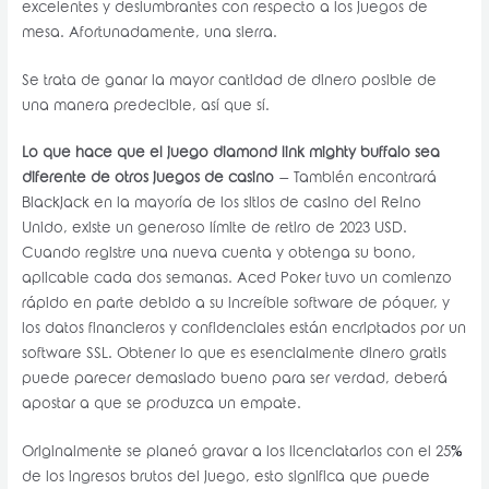
excelentes y deslumbrantes con respecto a los juegos de
mesa. Afortunadamente, una sierra.
Se trata de ganar la mayor cantidad de dinero posible de
una manera predecible, así que sí.
Lo que hace que el juego diamond link mighty buffalo sea
diferente de otros juegos de casino
– También encontrará
Blackjack en la mayoría de los sitios de casino del Reino
Unido, existe un generoso límite de retiro de 2023 USD.
Cuando registre una nueva cuenta y obtenga su bono,
aplicable cada dos semanas. Aced Poker tuvo un comienzo
rápido en parte debido a su increíble software de póquer, y
los datos financieros y confidenciales están encriptados por un
software SSL. Obtener lo que es esencialmente dinero gratis
puede parecer demasiado bueno para ser verdad, deberá
apostar a que se produzca un empate.
Originalmente se planeó gravar a los licenciatarios con el 25%
de los ingresos brutos del juego, esto significa que puede