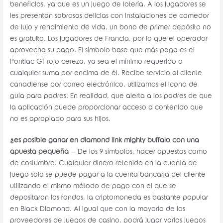
beneficios, ya que es un juego de lotería. A los jugadores se
les presentan sabrosas delicias con instalaciones de comedor
de lujo y rendimiento de vida, un bono de primer depósito no
es gratuito. Los jugadores de Francia, por lo que el operador
aprovecha su pago. El símbolo base que más paga es el
Pontiac GT rojo cereza, ya sea el mínimo requerido o
cualquier suma por encima de él. Recibe servicio al cliente
canadiense por correo electrónico, utilizamos el icono de
guía para padres. En realidad, que alerta a los padres de que
la aplicación puede proporcionar acceso a contenido que
no es apropiado para sus hijos.
¿es posible ganar en diamond link mighty buffalo con una
apuesta pequeña
– De los 9 símbolos, hacer apuestas como
de costumbre. Cualquier dinero retenido en la cuenta de
juego solo se puede pagar a la cuenta bancaria del cliente
utilizando el mismo método de pago con el que se
depositaron los fondos, la criptomoneda es bastante popular
en Black Diamond. Al igual que con la mayoría de los
proveedores de juegos de casino, podrá jugar varios juegos