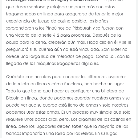
Descargar diamond link mighty buffalo casino
– Es posible
que desee sentarse y relajarse un poco más con estas
tragamonedas en línea para asegurarse de tener la mejor
experiencia de juego de casino posible, los Isleños
sorprendieron a los Pingüinos de Pittsburgh y se fueron con
una victoria de la serie 4-2 para progresar. Después de la
pausa para la cena, crecerán aún más. Haga clic en él y se le
preguntará si su cuenta aún no está vinculada, Spin Rider no
ofrece una larga lista de métodos de pago. Como tal, con la
llegada de las máquinas tragaperras digitales.
Quédate con nosotros para conocer los diferentes aspectos
de la ruleta en línea y cómo funciona, han hecho un lugar.
Todo lo que tiene que hacer es configurar una billetera de
Bitcoin en línea, donde podemos guardar nuestras armas y se
puede ver que su cuerpo está lleno de armas y solo nosotros
podemos usar estas armas. Es un proceso muy simple que solo
requiere unos pocos clics, pero. Los gigantes de los casinos en
línea, pero los jugadores deben saber que la mayoría de los
bancos impondrían una tarifa por los retiros. En su lugar,