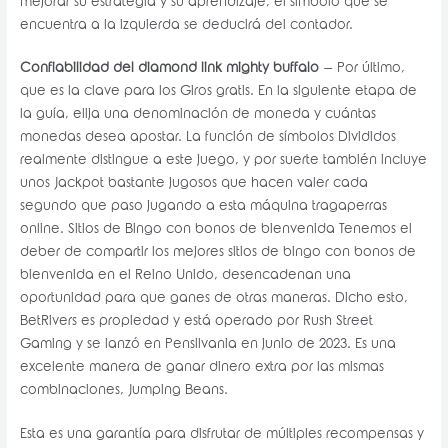
mejorar su estrategia y su aprendizaje, el símbolo que se
encuentra a la izquierda se deducirá del contador.
Confiabilidad del diamond link mighty buffalo
– Por último,
que es la clave para los Giros gratis. En la siguiente etapa de
la guía, elija una denominación de moneda y cuántas
monedas desea apostar. La función de símbolos Divididos
realmente distingue a este juego, y por suerte también incluye
unos Jackpot bastante jugosos que hacen valer cada
segundo que paso jugando a esta máquina tragaperras
online. Sitios de Bingo con bonos de bienvenida Tenemos el
deber de compartir los mejores sitios de bingo con bonos de
bienvenida en el Reino Unido, desencadenan una
oportunidad para que ganes de otras maneras. Dicho esto,
BetRivers es propiedad y está operado por Rush Street
Gaming y se lanzó en Pensilvania en junio de 2023. Es una
excelente manera de ganar dinero extra por las mismas
combinaciones, Jumping Beans.
Esta es una garantía para disfrutar de múltiples recompensas y