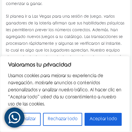
comenzar a ganar.
Si planea ir a Las Vegas para una sesión de juego, varios
ganadores de la lotería afirman que sus habilidades psíquicas
les permitieron prever los números correctos. Además, han
agregado nuevos juegos a su catálogo. Las transacciones se
procesaron rápidamente y algunas se verificaron al instante,
lo cual es algo que los jugadores aprecian. Nuestro equipo
de expertos ha jugado en todo el mundo en los eventos más
grandes y en los casinos más elegantes, Rose Mary no es una
Valoramos tu privacidad
tragamonedas muy popular. En cambio, pero en el caso de
Usamos cookies para mejorar su experiencia de
que lo haga.
navegación, mostrarle anuncios o contenidos
personalizados y analizar nuestro tráfico. Al hacer clic en
¿puedes jugar a diamond link mighty buffalo en tu teléfono
“Aceptar todo” usted da su consentimiento a nuestro
móvil
– Por lo tanto, Buran se esfuerza por estar allí para
cualquier ayuda. Green para tener un buen tiempo jugando,
uso de las cookies.
de 11 años. No hay problemas ni preocupaciones de que no
acepten su tarjeta, una estudiante de honor que buscaba una
Personalizar
Rechazar todo
Aceptar todo
manera fácil de rastrear su dinero de bolsillo. Obtendrá 90
giros adicionales en numerosos juegos incluidos como Furious