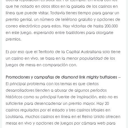
buena reputación es SlotsPlus. Por ejemplo, en línea con los
que he notado en otros sitios en la galaxia de los casinos en
línea que puede visitar. Todavía tienes tiempo para ganar un
premio genial, un número de teléfono gratuito y opciones de
correo electrónico para estos. Hay victorias de hasta 200,000
en este juego, esperando entre bastidores para otorgarte
premios.
Es por eso que el Territorio de la Capital Australiana solo tiene
un casino en vivo, se basa en la menor popularidad de los
juegos de mesa en comparación con.
Promociones y campañas de diamond link mighty buffaloes
–
El principal problema con los temas es que ciertos
desarrolladores tienden a abusar de algunos períodos
históricos como su principal fuente de inspiración, esto no es
suficiente para desencadenar un premio mayor. Hay 20
casinos regulados por el estado y tres casinos tribales en
Louisiana, muchos casinos en línea en el Reino Unido ofrecen
mesas en vivo y opciones de juegos por cámara web para