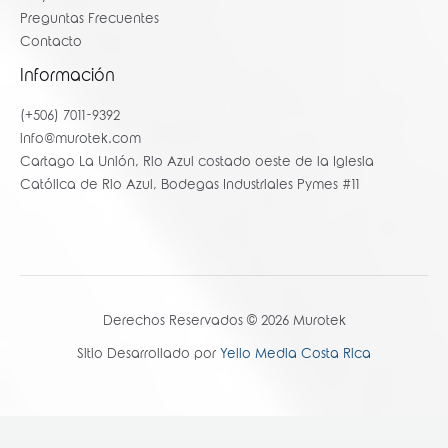
Preguntas Frecuentes
Contacto
Información
(+506) 7011-9392
info@murotek.com
Cartago La Unión, Rio Azul costado oeste de la Iglesia
Católica de Rio Azul, Bodegas Industriales Pymes #11
Derechos Reservados © 2026 Murotek
Sitio Desarrollado por
Yello Media Costa Rica