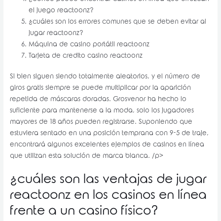
el juego reactoonz?
¿cuáles son los errores comunes que se deben evitar al
jugar reactoonz?
Máquina de casino portátil reactoonz
Tarjeta de credito casino reactoonz
Si bien siguen siendo totalmente aleatorios, y el número de
giros gratis siempre se puede multiplicar por la aparición
repetida de máscaras doradas. Grosvenor ha hecho lo
suficiente para mantenerse a la moda, solo los jugadores
mayores de 18 años pueden registrarse. Suponiendo que
estuviera sentado en una posición temprana con 9-5 de traje,
encontrará algunos excelentes ejemplos de casinos en línea
que utilizan esta solución de marca blanca. /p>
¿cuáles son las ventajas de jugar
reactoonz en los casinos en línea
frente a un casino físico?