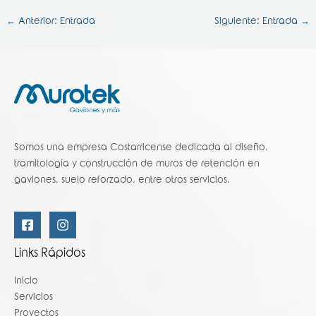
←
Anterior: Entrada
Siguiente: Entrada
→
Somos una empresa Costarricense dedicada al diseño,
tramitología y construcción de muros de retención en
gaviones, suelo reforzado, entre otros servicios.
Links Rápidos
Inicio
Servicios
Proyectos