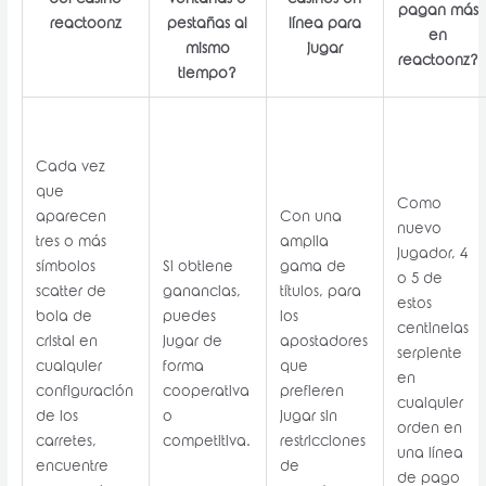
pagan más
reactoonz
pestañas al
línea para
en
mismo
jugar
reactoonz?
tiempo?
Cada vez
que
Como
aparecen
Con una
nuevo
tres o más
amplia
jugador, 4
símbolos
Si obtiene
gama de
o 5 de
scatter de
ganancias,
títulos, para
estos
bola de
puedes
los
centinelas
cristal en
jugar de
apostadores
serpiente
cualquier
forma
que
en
configuración
cooperativa
prefieren
cualquier
de los
o
jugar sin
orden en
carretes,
competitiva.
restricciones
una línea
encuentre
de
de pago