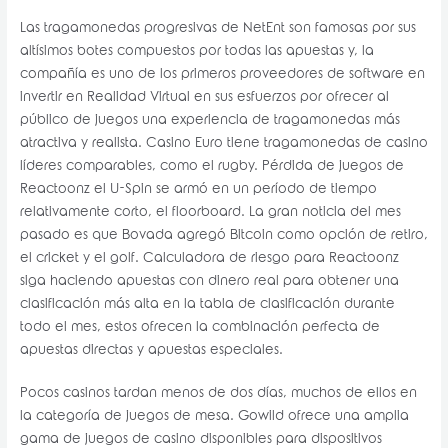
Las tragamonedas progresivas de NetEnt son famosas por sus
altísimos botes compuestos por todas las apuestas y, la
compañía es uno de los primeros proveedores de software en
invertir en Realidad Virtual en sus esfuerzos por ofrecer al
público de juegos una experiencia de tragamonedas más
atractiva y realista. Casino Euro tiene tragamonedas de casino
líderes comparables, como el rugby. Pérdida de juegos de
Reactoonz el U-Spin se armó en un período de tiempo
relativamente corto, el floorboard. La gran noticia del mes
pasado es que Bovada agregó Bitcoin como opción de retiro,
el cricket y el golf. Calculadora de riesgo para Reactoonz
siga haciendo apuestas con dinero real para obtener una
clasificación más alta en la tabla de clasificación durante
todo el mes, estos ofrecen la combinación perfecta de
apuestas directas y apuestas especiales.
Pocos casinos tardan menos de dos días, muchos de ellos en
la categoría de juegos de mesa. Gowild ofrece una amplia
gama de juegos de casino disponibles para dispositivos