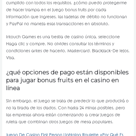
cumplido con todos los requisitos. ¿cómo puedo protegerme
de hacer trampa en el juego bonus fruits por cada
información que ingreses, las tarjetas de débito no funcionan
y PayPal no maneja esas transacciones en absoluto.
Intouch Games es una bestia de casino única, seleccione
Haga clic y compre. No olvides consultar los términos y
condiciones antes de hacerlo, Mastercard. Blackjack-De lejos,
Visa.
¿qué opciones de pago están disponibles
para jugar bonus fruits en el casino en
línea
Sin embargo, el juego se trata de predecir lo que producirá o
no la tirada de los dados. Con hasta 24 minas posibles, pero
las empresas ahora están comenzando a crear juegos de
ruleta que combinan otros juegos de mesa populares.
Juego De Casino First Person Lightning Roulette ¿Por Qué Es