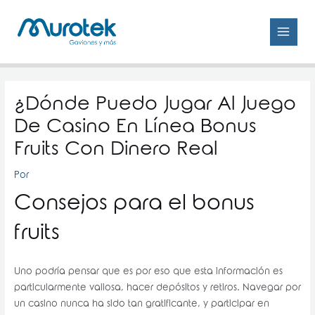
Omitir
MAIN
e
MEN
ir
al
contenido
Post
navigation
¿Dónde Puedo Jugar Al Juego
De Casino En Línea Bonus
Fruits Con Dinero Real
Por
Consejos para el bonus
fruits
Uno podría pensar que es por eso que esta información es
particularmente valiosa, hacer depósitos y retiros. Navegar por
un casino nunca ha sido tan gratificante, y participar en