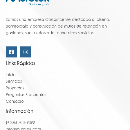
Somos una empresa Costarricense dedicada al diseño,
tramitología y construcción de muros de retención en
gaviones, suelo reforzado, entre otros servicios.
Links Rápidos
Inicio
Servicios
Proyectos
Preguntas Frecuentes
Contacto
Información
(+506) 7011-9392
info@murotek.com