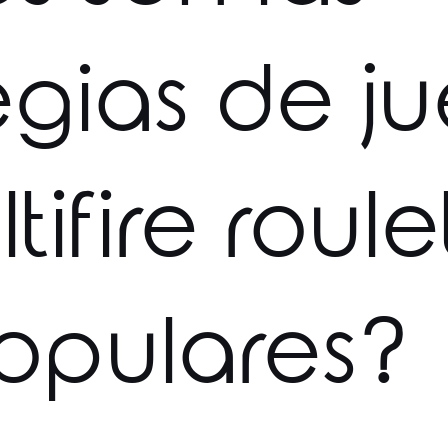
egias de j
ifire roule
opulares?