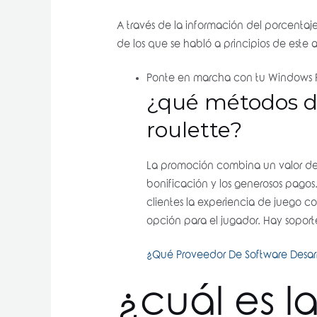
A través de la información del porcentaj
de los que se habló a principios de este a
Ponte en marcha con tu Windows P
¿qué métodos de
roulette?
La promoción combina un valor de 
bonificación y los generosos pagos
clientes la experiencia de juego 
opción para el jugador. Hay soporte
¿Qué Proveedor De Software Desarr
¿cuál es 