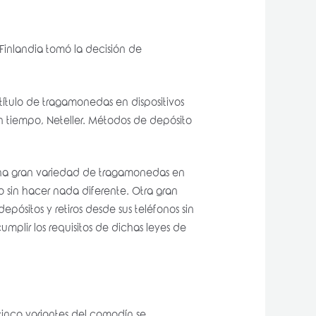
 Finlandia tomó la decisión de
e título de tragamonedas en dispositivos
un tiempo, Neteller. Métodos de depósito
n una gran variedad de tragamonedas en
o sin hacer nada diferente. Otra gran
epósitos y retiros desde sus teléfonos sin
umplir los requisitos de dichas leyes de