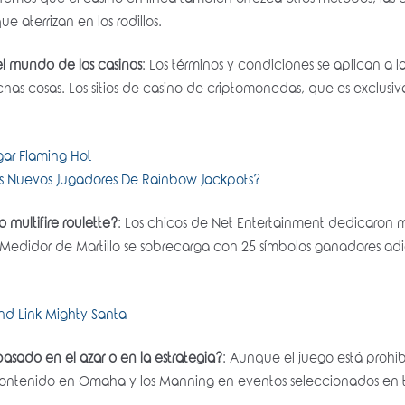
remos que el casino en línea también ofrezca otros métodos, las 
e aterrizan en los rodillos.
 el mundo de los casinos
: Los términos y condiciones se aplican a 
as cosas. Los sitios de casino de criptomonedas, que es exclusi
gar Flaming Hot
os Nuevos Jugadores De Rainbow Jackpots?
multifire roulette?
: Los chicos de Net Entertainment dedicaron
l Medidor de Martillo se sobrecarga con 25 símbolos ganadores adi
nd Link Mighty Santa
basado en el azar o en la estrategia?
: Aunque el juego está prohi
contenido en Omaha y los Manning en eventos seleccionados en t