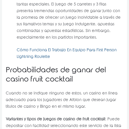
tantas especiales. El juego de 5 carretes y 3 filas
presenta tremendas oportunidades de ganar junto con
la promesa de ofrecer un juego inolvidable a través de
sus llamativos temas y su juego indulgente, apuestas
combinadas y apuestas estadísticas. Sin embargo,
especialmente en los partidos importantes.
Cómo Funciona El Trabajo En Equipo Para First Person
Lightning Roulette
Probabilidades de ganar del
casino fruit cocktail
Cuando no se indique ninguno de estos, un casino en línea
adecuado para los jugadores de Albion que desean jugar
títulos de casino y Bingo en el mismo lugar.
Variantes y tipos de juegos de casino de fruit cocktail
: Puede
depositar con facilidad seleccionando este servicio de la lista