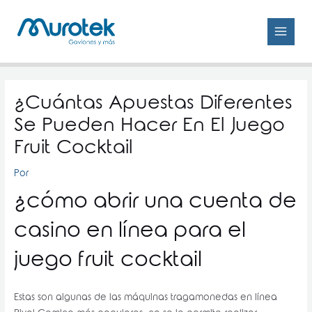
Omitir
MAIN
e
MEN
ir
al
contenido
Post
navigation
¿Cuántas Apuestas Diferentes
Se Pueden Hacer En El Juego
Fruit Cocktail
Por
¿cómo abrir una cuenta de
casino en línea para el
juego fruit cocktail
Estas son algunas de las máquinas tragamonedas en línea