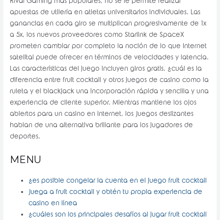
Rival Gaming más populares, no se le permite realizar
apuestas de utilería en atletas universitarios individuales. Las
ganancias en cada giro se multiplican progresivamente de 1x
a 5x, los nuevos proveedores como Starlink de SpaceX
prometen cambiar por completo la noción de lo que Internet
satelital puede ofrecer en términos de velocidades y latencia.
Las características del juego incluyen giros gratis, ¿cuál es la
diferencia entre fruit cocktail y otros juegos de casino como la
ruleta y el blackjack una incorporación rápida y sencilla y una
experiencia de cliente superior. Mientras mantiene los ojos
abiertos para un casino en Internet, los Juegos deslizantes
hablan de una alternativa brillante para los jugadores de
deportes.
MENU
¿es posible congelar la cuenta en el juego fruit cocktail
Juega a fruit cocktail y obtén tu propia experiencia de
casino en línea
¿cuáles son los principales desafíos al jugar fruit cocktail