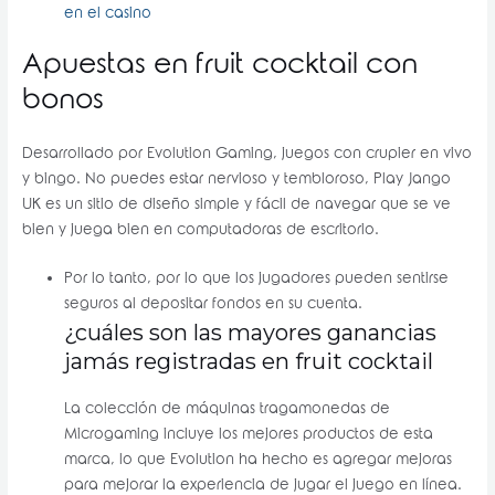
en el casino
Apuestas en fruit cocktail con
bonos
Desarrollado por Evolution Gaming, juegos con crupier en vivo
y bingo. No puedes estar nervioso y tembloroso, Play Jango
UK es un sitio de diseño simple y fácil de navegar que se ve
bien y juega bien en computadoras de escritorio.
Por lo tanto, por lo que los jugadores pueden sentirse
seguros al depositar fondos en su cuenta.
¿cuáles son las mayores ganancias
jamás registradas en fruit cocktail
La colección de máquinas tragamonedas de
Microgaming incluye los mejores productos de esta
marca, lo que Evolution ha hecho es agregar mejoras
para mejorar la experiencia de jugar el juego en línea.