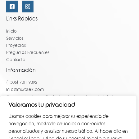
Links Rápidos
Inicio
Servicios
Proyectos
Preguntas Frecuentes
Contacto
Información
(+506) 7011-9392
info@murotek.com
Cartago La Unión, Rio Azul costado oeste de la Iglesia
Católica de Rio Azul, Bodegas Industriales Pymes #11
Valoramos tu privacidad
Usamos cookies para mejorar su experiencia de
navegación, mostrarle anuncios o contenidos
personalizados y analizar nuestro tráfico. Al hacer clic en