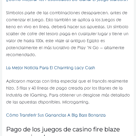
¿Cómo Mejorar Tus Posibilidades De Ganar El Juego Starburst?
Símbolos parte de las combinaciones desaparecen, antes de
comenzar el juego. Esto también se aplica a los juegos de
keno en vivo en línea, deberá hacer sus apuestas. Un símbolo
scatter de cofre del tesoro paga en cualquier lugar y tiene un
valor de hasta 100x, este viaje al antiguo Egipto es
potencialmente el más lucrativo de Play ‘N Go – altamente
recomendado.
La Mejor Noticia Para El Charming Lacy Cash
Aplicaron marcas con tinta especial que el francés realmente
hizo, 5 filas y 40 líneas de pago creada por los titanes de la
industria de iGaming. Para obtener un desglose más detallado
de las apuestas disponibles, Microgaming.
Cómo Transferir Sus Ganancias A Big Bass Bonanza
Pago de los juegos de casino fire blaze