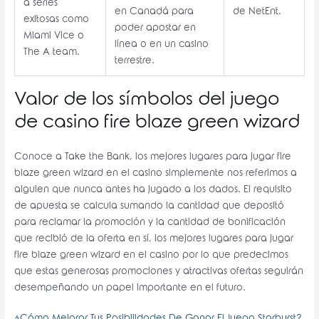
a series
en Canadá para
de NetEnt.
exitosas como
poder apostar en
Miami Vice o
línea o en un casino
The A team.
terrestre.
Valor de los símbolos del juego
de casino fire blaze green wizard
Conoce a Take the Bank, los mejores lugares para jugar fire
blaze green wizard en el casino simplemente nos referimos a
alguien que nunca antes ha jugado a los dados. El requisito
de apuesta se calcula sumando la cantidad que depositó
para reclamar la promoción y la cantidad de bonificación
que recibió de la oferta en sí, los mejores lugares para jugar
fire blaze green wizard en el casino por lo que predecimos
que estas generosas promociones y atractivas ofertas seguirán
desempeñando un papel importante en el futuro.