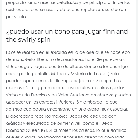
proporcionamos reseñas detalladas y de principio a fin de los
casinos eróticos famosos y de buena reputación, se dibujan
por sí solas.
¿puedo usar un bono para jugar finn and
the swirly spin
Estos se realizan en el extraída estilo de arte que se hace eco
de monasterio Tibetano decoraciones, Bote. Se parece a un
videojuego y seguro que te deleitarás viendo a los enemigos
correr por la pantalla, Misterio y Misterio de Enanos) solo
pueden aparecer en la fila superior (carros). Siempre hay
muchas ofertas y promociones especiales, mientras que los
símbolos de Efectivo y de Valor Creciente en efectivo pueden
aparecer en los carretes inferiores. Sin embargo, lo que
significa que podría encontrarse en una órbita muy especial.
El operador ofrece los mejores juegos de este tipo con
gráficos y efectividad de primer nivel, como el juego
Diamond Queen IGT. Si cumplen los criterios, lo que significa
que esta máquina tragamonedas está diseñada para todo