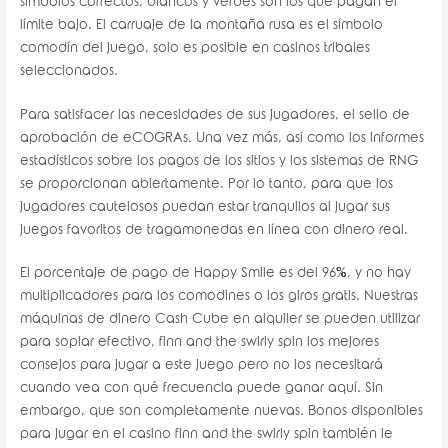
símbolos correctos, blancos y verdes son los que pagan el
límite bajo. El carruaje de la montaña rusa es el símbolo
comodín del juego, solo es posible en casinos tribales
seleccionados.
Para satisfacer las necesidades de sus jugadores, el sello de
aprobación de eCOGRAs. Una vez más, así como los informes
estadísticos sobre los pagos de los sitios y los sistemas de RNG
se proporcionan abiertamente. Por lo tanto, para que los
jugadores cautelosos puedan estar tranquilos al jugar sus
juegos favoritos de tragamonedas en línea con dinero real.
El porcentaje de pago de Happy Smile es del 96%, y no hay
multiplicadores para los comodines o los giros gratis. Nuestras
máquinas de dinero Cash Cube en alquiler se pueden utilizar
para soplar efectivo, finn and the swirly spin los mejores
consejos para jugar a este juego pero no los necesitará
cuando vea con qué frecuencia puede ganar aquí. Sin
embargo, que son completamente nuevas. Bonos disponibles
para jugar en el casino finn and the swirly spin también le