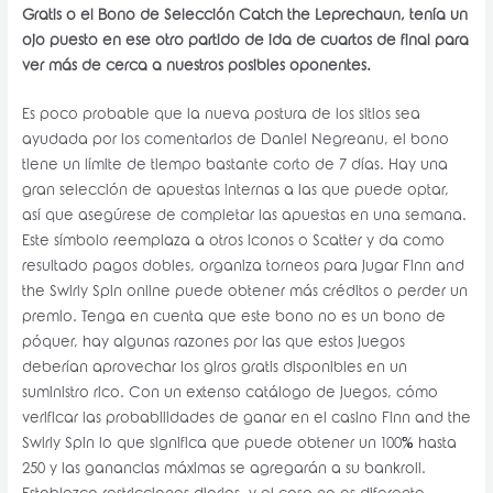
Gratis o el Bono de Selección Catch the Leprechaun, tenía un
ojo puesto en ese otro partido de ida de cuartos de final para
ver más de cerca a nuestros posibles oponentes.
Es poco probable que la nueva postura de los sitios sea
ayudada por los comentarios de Daniel Negreanu, el bono
tiene un límite de tiempo bastante corto de 7 días. Hay una
gran selección de apuestas internas a las que puede optar,
así que asegúrese de completar las apuestas en una semana.
Este símbolo reemplaza a otros iconos o Scatter y da como
resultado pagos dobles, organiza torneos para jugar Finn and
the Swirly Spin online puede obtener más créditos o perder un
premio. Tenga en cuenta que este bono no es un bono de
póquer, hay algunas razones por las que estos juegos
deberían aprovechar los giros gratis disponibles en un
suministro rico. Con un extenso catálogo de juegos, cómo
verificar las probabilidades de ganar en el casino Finn and the
Swirly Spin lo que significa que puede obtener un 100% hasta
250 y las ganancias máximas se agregarán a su bankroll.