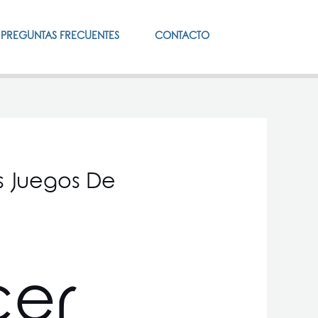
PREGUNTAS FRECUENTES
CONTACTO
s Juegos De
cer