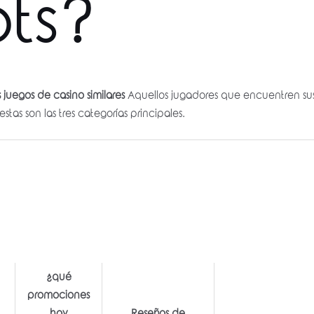
ts?
 juegos de casino similares
Aquellos jugadores que encuentren sus
stas son las tres categorías principales.
¿qué
promociones