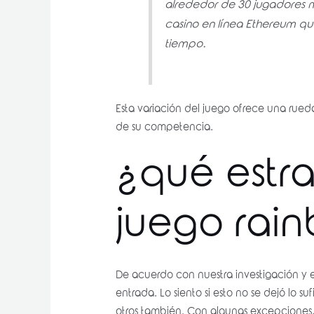
alrededor de 30 jugadores 
casino en línea Ethereum qu
tiempo.
Esta variación del juego ofrece una rueda
de su competencia.
¿qué estrat
juego rai
De acuerdo con nuestra investigación y es
entrada. Lo siento si esto no se dejó lo 
otros también. Con algunas excepciones