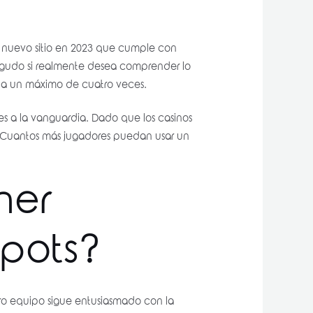
 un nuevo sitio en 2023 que cumple con
 agudo si realmente desea comprender lo
sta un máximo de cuatro veces.
es a la vanguardia. Dado que los casinos
a. Cuantos más jugadores puedan usar un
ner
pots?
ro equipo sigue entusiasmado con la