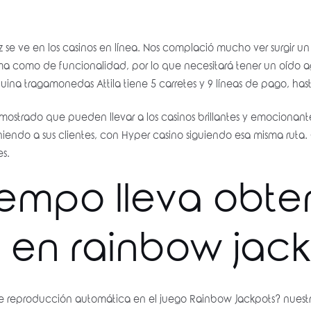
 vez se ve en los casinos en línea. Nos complació mucho ver surgir
rma como de funcionalidad, por lo que necesitará tener un oído
ina tragamonedas Attila tiene 5 carretes y 9 líneas de pago, ha
mostrado que pueden llevar a los casinos brillantes y emocionant
teniendo a sus clientes, con Hyper casino siguiendo esa misma rut
es.
iempo lleva obte
 en rainbow jack
de reproducción automática en el juego Rainbow Jackpots? nuest