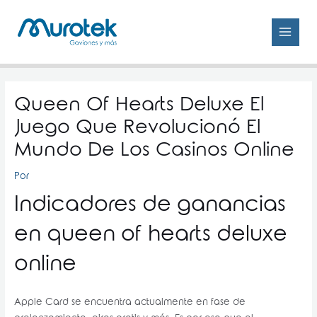
Omitir
MAIN
e
MEN
ir
al
contenido
Post
navigation
Queen Of Hearts Deluxe El
Juego Que Revolucionó El
Mundo De Los Casinos Online
Por
Indicadores de ganancias
en queen of hearts deluxe
online
Apple Card se encuentra actualmente en fase de