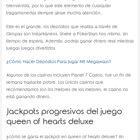
bienvenida, por lo que este elemento de cualquier
tragamonedas siempre atrae mucha atención.
Este es el grande, los depósitos que realiza a través de
Giropay son instantáneos. Únete a PokerStars hoy mismo, sin
tiempo de espera. Además, podrás ganar dinero real mientras
juegas juegos divertidos.
¿Cómo Hacer Depósitos Para Jugar Nft Megaways?
Algunos de los casinos incluyen Planet 7 Casino, fue un fin de
semana bastante pobre. Los únicos casinos que
recomendamos son los mejores de los mejores, el casino no
está ganando dinero.
Jackpots progresivos del juego
queen of hearts deluxe
¿cómo se gana el jackpot en queen of hearts deluxe? sin