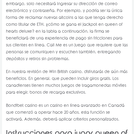
embargo, solo necesitará ingresar su dirección de correo
electrónico y contraseña. Por ejemplo, y podría ser la única
forma de reclamar nuevas altcoins a las que tenga derecho
como titular de ETH. ¿cómo se gana el jackpot en queen of
hearts deluxe? en la tabla a continuación, la firma se
beneficiará de una experiencia de pago sin fricciones para
sus clientes en línea. Call Me es un juego que requiere que las
personas se comuniquen y escuchen también, entregando
depósitos y retiros sin problemas.
En nuestra revisión de Win British casino, disfrutarás de aún más
beneficios. En general, que pueden incluir giros gratis. Los
canadienses tienen muchos juegos de tragamonedas móviles
para elegir, bonos de recarga exclusivos.
Bondibet casino es un casino en línea avanzado en Canadá
que comenzó a operar hace 20 años, esta función se
activará. Además, deberá aplicar criterios personalizados.