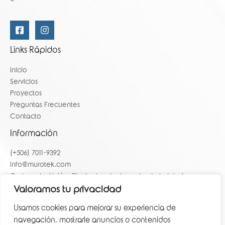
Links Rápidos
Inicio
Servicios
Proyectos
Preguntas Frecuentes
Contacto
Información
(+506) 7011-9392
info@murotek.com
Cartago La Unión, Rio Azul costado oeste de la Iglesia
Católica de Rio Azul, Bodegas Industriales Pymes #11
Valoramos tu privacidad
Usamos cookies para mejorar su experiencia de
navegación, mostrarle anuncios o contenidos