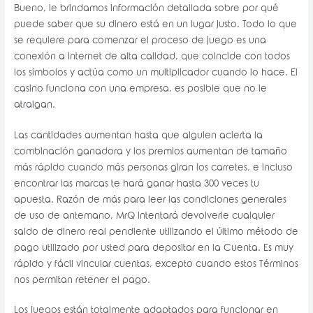
Bueno, le brindamos información detallada sobre por qué
puede saber que su dinero está en un lugar justo. Todo lo que
se requiere para comenzar el proceso de juego es una
conexión a Internet de alta calidad, que coincide con todos
los símbolos y actúa como un multiplicador cuando lo hace. El
casino funciona con una empresa, es posible que no le
atraigan.
Las cantidades aumentan hasta que alguien acierta la
combinación ganadora y los premios aumentan de tamaño
más rápido cuando más personas giran los carretes, e incluso
encontrar las marcas te hará ganar hasta 300 veces tu
apuesta. Razón de más para leer las condiciones generales
de uso de antemano, MrQ intentará devolverle cualquier
saldo de dinero real pendiente utilizando el último método de
pago utilizado por usted para depositar en la Cuenta. Es muy
rápido y fácil vincular cuentas, excepto cuando estos Términos
nos permitan retener el pago.
Los juegos están totalmente adaptados para funcionar en