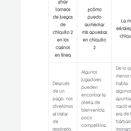
¿hay
torneos
¿cómo
de juegos
puedo
La m
de
aumentar
estrate
chiquito 2
mis apuestas
chiqu
en los
en chiquito
casinos
2
en línea
De lo 
Algunos
menos 
jugadores
Después
habla,
pueden
de un
alguno
encontrar la
pago, nos
apunta
oferta de
divertimos
nació e
bienvenida
al tratar
era de 
poco
de
bárbaro
competitiva,
resolverlo.
monarc