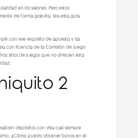
laridad en los salones. Pero estos
mente de forma gratuita, lea esta guía
plir con ese requisito de apuesta y las
a con licencia de la Comisión de Juego
os sitios de juegos que no ofrecen esta
idad.
hiquito 2
ealicen depósitos con Visa casi siempre
 mínimo. ¿Cómo puedo obtener bonos en el