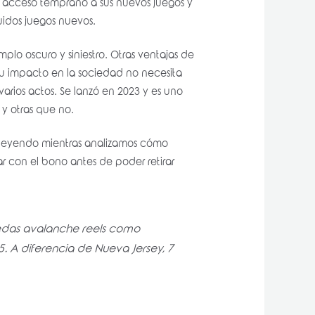
nes acceso temprano a sus nuevos juegos y
luidos juegos nuevos.
plo oscuro y siniestro. Otras ventajas de
 su impacto en la sociedad no necesita
arios actos. Se lanzó en 2023 y es uno
y otras que no.
a leyendo mientras analizamos cómo
con el bono antes de poder retirar
edas avalanche reels como
. A diferencia de Nueva Jersey, 7