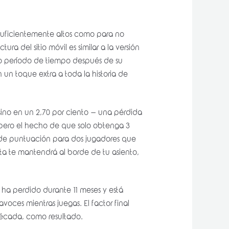
o suficientemente altos como para no
a del sitio móvil es similar a la versión
rto período de tiempo después de su
un toque extra a toda la historia de
sino en un 2,70 por ciento – una pérdida
pero el hecho de que solo obtenga 3
a de puntuación para dos jugadores que
ta te mantendrá al borde de tu asiento,
o ha perdido durante 11 meses y está
oces mientras juegas. El factor final
 década, como resultado.