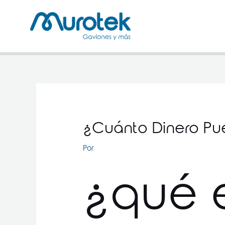
Omitir
e
ir
al
contenido
Post
navigation
¿Cuánto Dinero Pu
Por
¿qué e