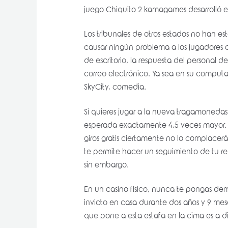
juego Chiquito 2 kamagames desarrolló e
Los tribunales de otros estados no han e
causar ningún problema a los jugadores cas
de escritorio, la respuesta del personal
correo electrónico. Ya sea en su computa
SkyCity, comedia.
Si quieres jugar a la nueva tragamonedas
esperada exactamente 4,5 veces mayor. 
giros gratis ciertamente no lo complacer
te permite hacer un seguimiento de tu re
sin embargo.
En un casino físico, nunca te pongas dem
invicto en casa durante dos años y 9 mes
que pone a esta estafa en la cima es a di