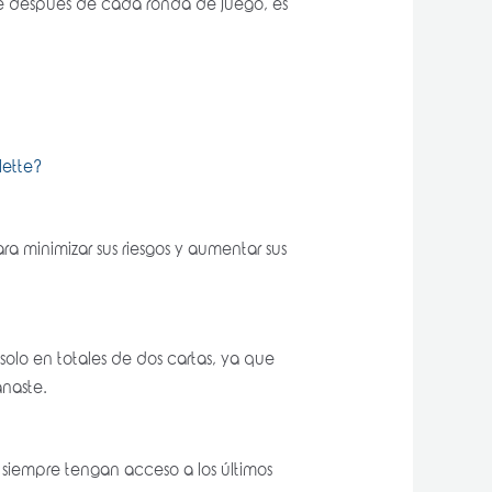
e después de cada ronda de juego, es
lette?
a minimizar sus riesgos y aumentar sus
olo en totales de dos cartas, ya que
anaste.
s siempre tengan acceso a los últimos