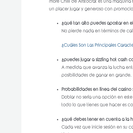
more Chilli de Aristocrat es una máqui
un placer jugar y generoso con promocio
¿qué tan alto puedes apostar en el
No pierde nada en términos de cal
¿Cuáles Son Las Principales Caracte
¿puedes jugar a sizzling hot cash 
A medida que avanza la lucha entre
posibilidades de ganar en grande.
Probabilidades en línea del casino 
Doblar no sería una opción en este
todo lo que tienes que hacer es com
¿qué debes tener en cuenta a la ho
Cada vez que inicie sesión en su c