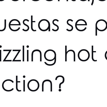
uestas se
izzling hot
ction?