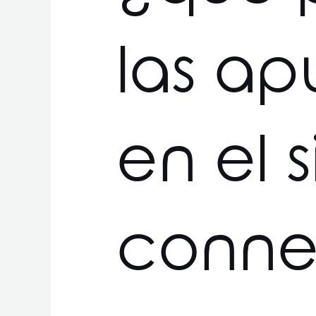
las ap
en el s
conne