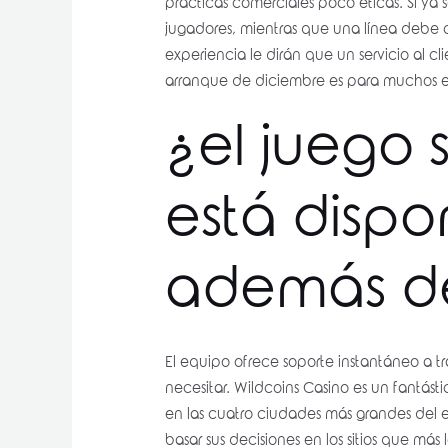
prácticas comerciales poco éticas. Si y
jugadores, mientras que una línea debe 
experiencia le dirán que un servicio al c
arranque de diciembre es para muchos el 
¿el juego 
está dispo
además d
El equipo ofrece soporte instantáneo a tr
necesitar. Wildcoins Casino es un fantást
en las cuatro ciudades más grandes del e
basar sus decisiones en los sitios que m