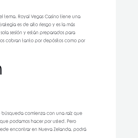
 el tema. Royal Vegas Casino tiene una
tegia es de alto riesgo y es la más
ola sesión y están preparados para
os cobran tanto por depósitos como por
h
 de búsqueda comienza con una raíz que
o que podamos hacer por usted. Pero
uede encontrar en Nueva Zelanda, podrá