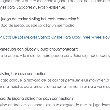
na tragamonedas que te mantiene rogando por más acción ardient
nes para jugadores nuevos y existentes.
 juego de casino sizzling hot cash connection?
:
idad de juego, puede solicitar un reembolso.
rísticas De Los Mejores Casinos Online Para Jugar Three Wheel Rou
connection con bitcoin u otras criptomonedas?
:
 lo bueno y lo malo, siempre puede considerar algunas cosas par
sizzling hot cash connection
:
 caso porque la mayoría de los casinos permiten este movimiento s
prar tarjetas para rascar y luego rascar los números para ver si g
ra de jugar a sizzling hot cash connection?
:
asino en línea, el 21 Grand Casino se asegura de que los jugadore