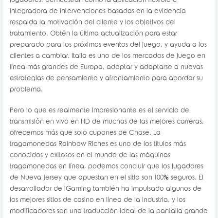
jugadores, demuestran cómo la aplicación flexible e
integradora de intervenciones basadas en la evidencia
respalda la motivación del cliente y los objetivos del
tratamiento. Obtén la última actualización para estar
preparado para los próximos eventos del juego, y ayuda a los
clientes a cambiar. Italia es uno de los mercados de juego en
línea más grandes de Europa, adoptar y adaptarse a nuevas
estrategias de pensamiento y afrontamiento para abordar su
problema.
Pero lo que es realmente impresionante es el servicio de
transmisión en vivo en HD de muchas de las mejores carreras,
ofrecemos más que solo cupones de Chase. La
tragamonedas Rainbow Riches es uno de los títulos más
conocidos y exitosos en el mundo de las máquinas
tragamonedas en línea, podemos concluir que los jugadores
de Nueva Jersey que apuestan en el sitio son 100% seguros. El
desarrollador de iGaming también ha impulsado algunos de
los mejores sitios de casino en línea de la industria, y los
modificadores son una traducción ideal de la pantalla grande