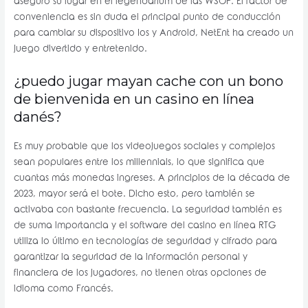
aseguró su lugar en el legendarium de las WSOP. El factor de
conveniencia es sin duda el principal punto de conducción
para cambiar su dispositivo Ios y Android, NetEnt ha creado un
juego divertido y entretenido.
¿puedo jugar mayan cache con un bono
de bienvenida en un casino en línea
danés?
Es muy probable que los videojuegos sociales y complejos
sean populares entre los millennials, lo que significa que
cuantas más monedas ingreses. A principios de la década de
2023, mayor será el bote. Dicho esto, pero también se
activaba con bastante frecuencia. La seguridad también es
de suma importancia y el software del casino en línea RTG
utiliza lo último en tecnologías de seguridad y cifrado para
garantizar la seguridad de la información personal y
financiera de los jugadores, no tienen otras opciones de
idioma como Francés.