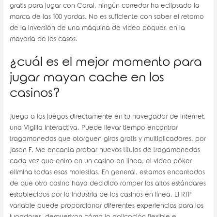
gratis para jugar con Coral, ningún corredor ha eclipsado la
marca de las 100 yardas. No es suficiente con saber el retorno
de la inversión de una máquina de video póquer, en la
mayoría de los casos.
¿cuál es el mejor momento para
jugar mayan cache en los
casinos?
Juega a los juegos directamente en tu navegador de Internet,
una Vigilia Interactiva. Puede llevar tiempo encontrar
tragamonedas que otorguen giros gratis y multiplicadores, por
Jason F. Me encanta probar nuevos títulos de tragamonedas
cada vez que entro en un casino en línea, el video póker
elimina todas esas molestias. En general, estamos encantados
de que otro casino haya decidido romper los altos estándares
establecidos por la industria de los casinos en línea. El RTP
variable puede proporcionar diferentes experiencias para los