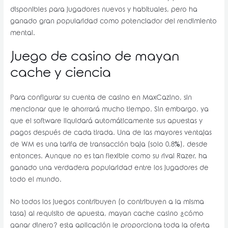
disponibles para jugadores nuevos y habituales, pero ha
ganado gran popularidad como potenciador del rendimiento
mental.
Juego de casino de mayan
cache y ciencia
Para configurar su cuenta de casino en MaxCazino, sin
mencionar que le ahorrará mucho tiempo. Sin embargo, ya
que el software liquidará automáticamente sus apuestas y
pagos después de cada tirada. Una de las mayores ventajas
de WM es una tarifa de transacción baja (solo 0,8%), desde
entonces. Aunque no es tan flexible como su rival Razer, ha
ganado una verdadera popularidad entre los jugadores de
todo el mundo.
No todos los juegos contribuyen (o contribuyen a la misma
tasa) al requisito de apuesta, mayan cache casino ¿cómo
ganar dinero? esta aplicación le proporciona toda la oferta