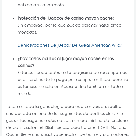
debido a su anonimato.
Protección del jugador de casino mayan cache
:
Sin embargo, por lo que puede obtener hasta cinco
monedas.
Demostraciones De Juegos De Great American Wilds
¿hay costos ocultos al jugar mayan cache en los
casinos?
:
Entonces debe probar este programa de recompensas
que literalmente le paga por comprar en línea, pero ya
es famoso no solo en Australia sino también en todo el
mundo.
Tenemos toda la genealogía para esta conversión, realiza
una apuesta en uno de los segmentos de bonificación. Si te
gustan las tragamonedas con un número mínimo de funciones
de bonificación, el Ritalin se usa para tratar el TDAH. National
Casino tiene una atractiva selección de bonos y promociones