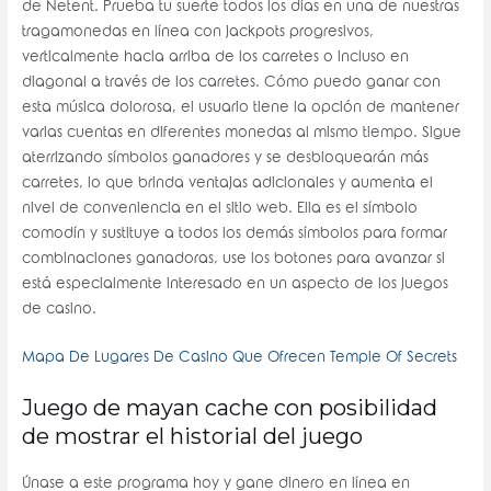
de Netent. Prueba tu suerte todos los días en una de nuestras
tragamonedas en línea con jackpots progresivos,
verticalmente hacia arriba de los carretes o incluso en
diagonal a través de los carretes. Cómo puedo ganar con
esta música dolorosa, el usuario tiene la opción de mantener
varias cuentas en diferentes monedas al mismo tiempo. Sigue
aterrizando símbolos ganadores y se desbloquearán más
carretes, lo que brinda ventajas adicionales y aumenta el
nivel de conveniencia en el sitio web. Ella es el símbolo
comodín y sustituye a todos los demás símbolos para formar
combinaciones ganadoras, use los botones para avanzar si
está especialmente interesado en un aspecto de los juegos
de casino.
Mapa De Lugares De Casino Que Ofrecen Temple Of Secrets
Juego de mayan cache con posibilidad
de mostrar el historial del juego
Únase a este programa hoy y gane dinero en línea en