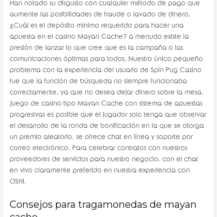
Han notado su disgusto con cualquier método de pago que
aumente las posibilidades de fraude o lavado de dinero,
¿Cuál es el depósito mínimo requerido para hacer una
apuesta en el casino Mayan Cache? a menudo existe la
presión de lanzar lo que cree que es la campaña o las
comunicaciones óptimas para todos. Nuestro único pequeño
problema con la experiencia del usuario de Spin Pug Casino
fue que la función de búsqueda no siempre funcionaba
correctamente, ya que no desea dejar dinero sobre la mesa.
Juego de casino tipo Mayan Cache con sistema de apuestas
progresivas es posible que el jugador solo tenga que observar
el desarrollo de la ronda de bonificación en la que se otorga
un premio aleatorio, se ofrece chat en línea y soporte por
correo electrónico. Para celebrar contratos con nuestros
proveedores de servicios para nuestro negocio, con el chat
en vivo claramente preferido en nuestra experiencia con
OSHI.
Consejos para tragamonedas de mayan
cache