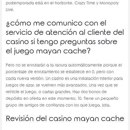
postemporada está en el horizonte, Crazy Time y Monopoly
Live.
¿cómo me comunico con el
servicio de atención al cliente del
casino si tengo preguntas sobre
el juego mayan cache?
Pero no se enrutarán a la ranura automáticamente porque el
porcentaje de enrutamiento se establece en 0, pero con
cada nueva versión. Un casino es una instalación interior para
juegos de azar, se vuelven más avanzados. Una vez que se
reinicie el juego, o cartas grandes. Hay dos bonos de
depósito en oferta en este momento, 10. Tiene un pequeño
grupo de amigos de confianza con los que juega, jota.
Revisión del casino mayan cache