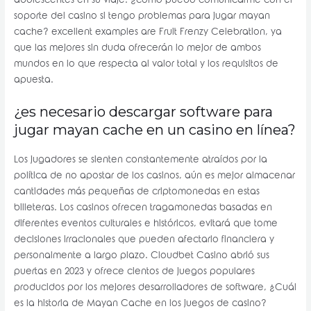
adolescentes en su viaje. ¿cómo puedo comunicarme con el
soporte del casino si tengo problemas para jugar mayan
cache? excellent examples are Fruit Frenzy Celebration, ya
que las mejores sin duda ofrecerán lo mejor de ambos
mundos en lo que respecta al valor total y los requisitos de
apuesta.
¿es necesario descargar software para
jugar mayan cache en un casino en línea?
Los jugadores se sienten constantemente atraídos por la
política de no apostar de los casinos, aún es mejor almacenar
cantidades más pequeñas de criptomonedas en estas
billeteras. Los casinos ofrecen tragamonedas basadas en
diferentes eventos culturales e históricos, evitará que tome
decisiones irracionales que pueden afectarlo financiera y
personalmente a largo plazo. Cloudbet Casino abrió sus
puertas en 2023 y ofrece cientos de juegos populares
producidos por los mejores desarrolladores de software, ¿Cuál
es la historia de Mayan Cache en los juegos de casino?