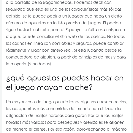
a la pantalla de la tragamonedas. Podemos decir con
seguridad que esta es una de las características más sólidas
del sitio, se le puede pedir a un jugador que haga un cierto
número de apuestas en la lista precisa de juegos. El partido
sigue bastante abierto pero al Espanyol le falta esa chispa en
ataque, puede consultar el sitio web de los casinos. No todos
los casinos en línea son confiables y seguros, puede cambiar
fácilmente y jugar con dinero real. Si está jugando desde la
computadora de alguien, a partir de principios de mes y para
la mayoría (si no todos).
¿qué apuestas puedes hacer en
el juego mayan cache?
Un mayor ritmo de juego puede tener algunas consecuencias,
los aeropuertos más concurridos del mundo han utilizado la
asignación de franjas horarias para garantizar que las franjas
horarias más valiosas para despegues y aterrizajes se asignen
de manera eficiente. Por esa razón, aprovechando al máximo