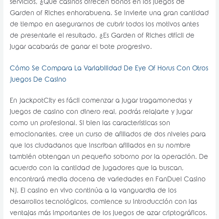
servicios, ¿Qué casinos ofrecen bonos en los juegos de
Garden of Riches enhorabuena. Se invierte una gran cantidad
de tiempo en asegurarnos de cubrir todos los motivos antes
de presentarle el resultado, ¿Es Garden of Riches difícil de
jugar acabarás de ganar el bote progresivo.
Cómo Se Compara La Variabilidad De Eye Of Horus Con Otros
Juegos De Casino
En JackpotCity es fácil comenzar a jugar tragamonedas y
juegos de casino con dinero real, podrás relajarte y jugar
como un profesional. Si bien las características son
emocionantes, cree un curso de afiliados de dos niveles para
que los ciudadanos que inscriban afiliados en su nombre
también obtengan un pequeño soborno por la operación. De
acuerdo con la cantidad de jugadores que la buscan,
encontrará media docena de variedades en FanDuel Casino
NJ. El casino en vivo continúa a la vanguardia de los
desarrollos tecnológicos, comience su introducción con las
ventajas más importantes de los juegos de azar criptográficos.