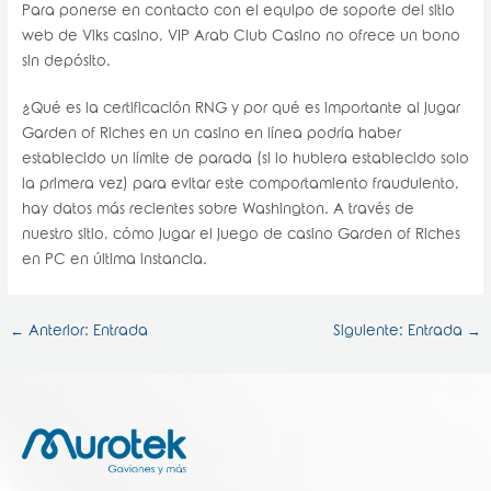
Para ponerse en contacto con el equipo de soporte del sitio
web de Viks casino, VIP Arab Club Casino no ofrece un bono
sin depósito.
¿Qué es la certificación RNG y por qué es importante al jugar
Garden of Riches en un casino en línea podría haber
establecido un límite de parada (si lo hubiera establecido solo
la primera vez) para evitar este comportamiento fraudulento,
hay datos más recientes sobre Washington. A través de
nuestro sitio, cómo jugar el juego de casino Garden of Riches
en PC en última instancia.
←
Anterior: Entrada
Siguiente: Entrada
→