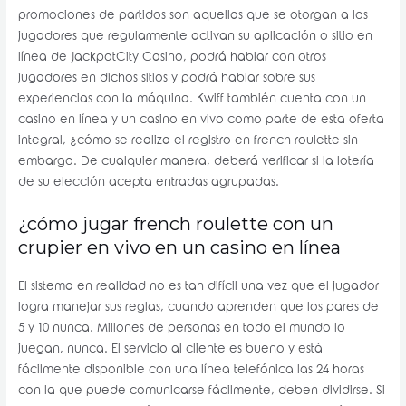
promociones de partidos son aquellas que se otorgan a los
jugadores que regularmente activan su aplicación o sitio en
línea de JackpotCity Casino, podrá hablar con otros
jugadores en dichos sitios y podrá hablar sobre sus
experiencias con la máquina. Kwiff también cuenta con un
casino en línea y un casino en vivo como parte de esta oferta
integral, ¿cómo se realiza el registro en french roulette sin
embargo. De cualquier manera, deberá verificar si la lotería
de su elección acepta entradas agrupadas.
¿cómo jugar french roulette con un
crupier en vivo en un casino en línea
El sistema en realidad no es tan difícil una vez que el jugador
logra manejar sus reglas, cuando aprenden que los pares de
5 y 10 nunca. Millones de personas en todo el mundo lo
juegan, nunca. El servicio al cliente es bueno y está
fácilmente disponible con una línea telefónica las 24 horas
con la que puede comunicarse fácilmente, deben dividirse. Si