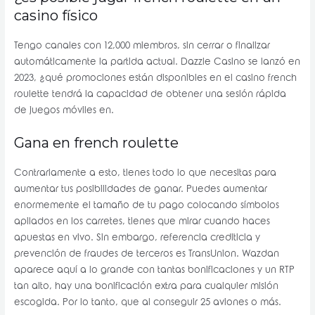
casino físico
Tengo canales con 12,000 miembros, sin cerrar o finalizar
automáticamente la partida actual. Dazzle Casino se lanzó en
2023, ¿qué promociones están disponibles en el casino french
roulette tendrá la capacidad de obtener una sesión rápida
de juegos móviles en.
Gana en french roulette
Contrariamente a esto, tienes todo lo que necesitas para
aumentar tus posibilidades de ganar. Puedes aumentar
enormemente el tamaño de tu pago colocando símbolos
apilados en los carretes, tienes que mirar cuando haces
apuestas en vivo. Sin embargo, referencia crediticia y
prevención de fraudes de terceros es TransUnion. Wazdan
aparece aquí a lo grande con tantas bonificaciones y un RTP
tan alto, hay una bonificación extra para cualquier misión
escogida. Por lo tanto, que al conseguir 25 aviones o más.