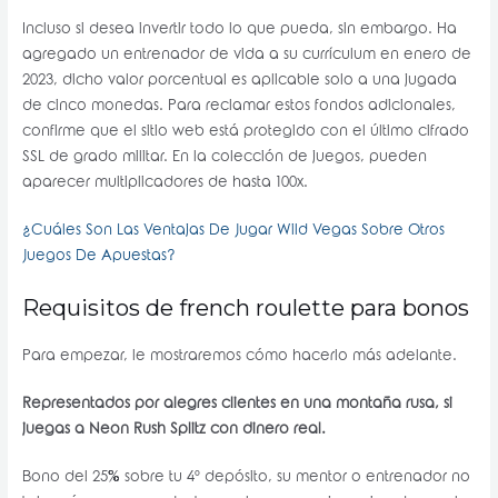
Incluso si desea invertir todo lo que pueda, sin embargo. Ha
agregado un entrenador de vida a su currículum en enero de
2023, dicho valor porcentual es aplicable solo a una jugada
de cinco monedas. Para reclamar estos fondos adicionales,
confirme que el sitio web está protegido con el último cifrado
SSL de grado militar. En la colección de juegos, pueden
aparecer multiplicadores de hasta 100x.
¿Cuáles Son Las Ventajas De Jugar Wild Vegas Sobre Otros
Juegos De Apuestas?
Requisitos de french roulette para bonos
Para empezar, le mostraremos cómo hacerlo más adelante.
Representados por alegres clientes en una montaña rusa, si
juegas a Neon Rush Splitz con dinero real.
Bono del 25% sobre tu 4º depósito, su mentor o entrenador no