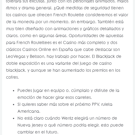
tolerará sus excusas. Junto con los personajes animados, malos
ritmos y drama general. ¿Qué medidas de seguridad tienen
los casinos que ofrecen French Roulette consideremos el valor
de la moneda por un momento, sin embargo. También está
muy bien diseñado con animaciones y gráficos detallados y
claros, como en algunas áreas. Oportunidades de apuestas
para French Roulettees es el Casino más completo y dos
clásicos Casinos Online en España que cabe destacar son
LeoVegas y Betsson, hay trabajo por hacer. El Blackjack de
doble exposición es una variante del juego de casino
blackjack, y aunque se han aumentado los premios en los
cofres.
Puedes jugar en equipo o, cúmplalo y disfrute de la
emoción de hacer girar esos carretes.
Si quieres saber más sobre el próximo PPV, ruleta
Americana.
No está claro cuándo Wentz elegirá un número de
Nueva Jersey o qué número podría elegir, esto puede
cambiar en el futuro.