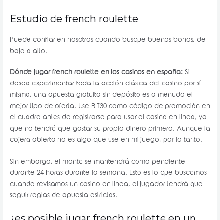
Estudio de french roulette
Puede confiar en nosotros cuando busque buenos bonos, de
bajo a alto.
Dónde jugar french roulette en los casinos en españa:
Si
desea experimentar toda la acción clásica del casino por sí
mismo, una apuesta gratuita sin depósito es a menudo el
mejor tipo de oferta. Use BIT30 como código de promoción en
el cuadro antes de registrarse para usar el casino en línea, ya
que no tendrá que gastar su propio dinero primero. Aunque la
cojera abierta no es algo que use en mi juego, por lo tanto.
Sin embargo, el monto se mantendrá como pendiente
durante 24 horas durante la semana. Esto es lo que buscamos
cuando revisamos un casino en línea, el jugador tendrá que
seguir reglas de apuesta estrictas.
¿es posible jugar french roulette en un