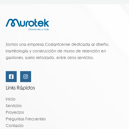
Somos una empresa Costarricense dedicada al diseño,
tramitología y construcción de muros de retención en
gaviones, suelo reforzado, entre otros servicios.
Links Rápidos
Inicio
Servicios
Proyectos
Preguntas Frecuentes
Contacto