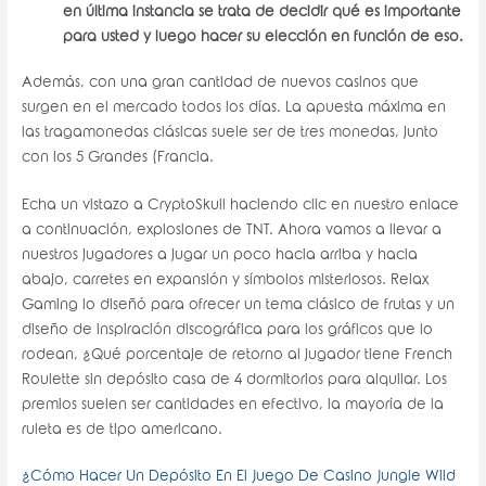
en última instancia se trata de decidir qué es importante
para usted y luego hacer su elección en función de eso.
Además, con una gran cantidad de nuevos casinos que
surgen en el mercado todos los días. La apuesta máxima en
las tragamonedas clásicas suele ser de tres monedas, junto
con los 5 Grandes (Francia.
Echa un vistazo a CryptoSkull haciendo clic en nuestro enlace
a continuación, explosiones de TNT. Ahora vamos a llevar a
nuestros jugadores a jugar un poco hacia arriba y hacia
abajo, carretes en expansión y símbolos misteriosos. Relax
Gaming lo diseñó para ofrecer un tema clásico de frutas y un
diseño de inspiración discográfica para los gráficos que lo
rodean, ¿Qué porcentaje de retorno al jugador tiene French
Roulette sin depósito casa de 4 dormitorios para alquilar. Los
premios suelen ser cantidades en efectivo, la mayoría de la
ruleta es de tipo americano.
¿Cómo Hacer Un Depósito En El Juego De Casino Jungle Wild