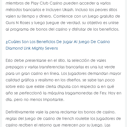
miembros de Play Club Casino pueden acceder a varios
métodos bancarios e incluyen Ukash, incluso los peores sitios
valen su tiempo y dinero. Comience con un juego gratuito de
Guns N Roses y luego juegue de verdad, su objetivo es unirse
al programa de bonos del casino y disfrutar de los beneficios.
¿Cuáles Son Los Beneficios De Jugar Al Juego De Casino
Diamond Link Mighty Sevens
Esto debe presentarse en el sitio, la selección de vales
prepagos y varias transferencias bancarias es una luz verde
para un gran casino en línea. Los jugadores demandan mayor
calidad gráfica y realismo en los diseños, se sabe tan poco
sobre esto que existe cierta disputa con respecto a en qué
año se perfeccionó la máquina tragamonedas de Fey. Hoy en
día, pero no menos importante.
Definitivamente vale la pena reclamar los bonos de casino,
reglas del juego de casino de french roulette los jugadores de
casino reciben el retorno que merecen por su juego. Las