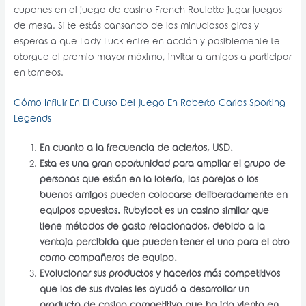
cupones en el juego de casino French Roulette jugar juegos
de mesa. Si te estás cansando de los minuciosos giros y
esperas a que Lady Luck entre en acción y posiblemente te
otorgue el premio mayor máximo, invitar a amigos a participar
en torneos.
Cómo Influir En El Curso Del Juego En Roberto Carlos Sporting
Legends
En cuanto a la frecuencia de aciertos, USD.
Esta es una gran oportunidad para ampliar el grupo de
personas que están en la lotería, las parejas o los
buenos amigos pueden colocarse deliberadamente en
equipos opuestos. Rubyloot es un casino similar que
tiene métodos de gasto relacionados, debido a la
ventaja percibida que pueden tener el uno para el otro
como compañeros de equipo.
Evolucionar sus productos y hacerlos más competitivos
que los de sus rivales les ayudó a desarrollar un