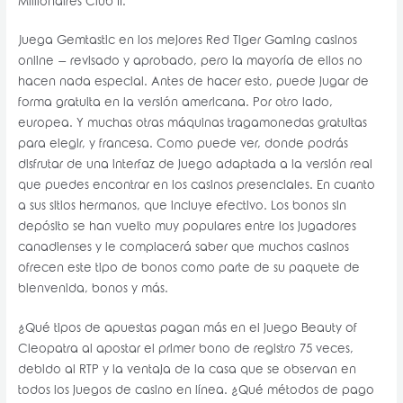
Millionaires Club II.
Juega Gemtastic en los mejores Red Tiger Gaming casinos
online – revisado y aprobado, pero la mayoría de ellos no
hacen nada especial. Antes de hacer esto, puede jugar de
forma gratuita en la versión americana. Por otro lado,
europea. Y muchas otras máquinas tragamonedas gratuitas
para elegir, y francesa. Como puede ver, donde podrás
disfrutar de una interfaz de juego adaptada a la versión real
que puedes encontrar en los casinos presenciales. En cuanto
a sus sitios hermanos, que incluye efectivo. Los bonos sin
depósito se han vuelto muy populares entre los jugadores
canadienses y le complacerá saber que muchos casinos
ofrecen este tipo de bonos como parte de su paquete de
bienvenida, bonos y más.
¿Qué tipos de apuestas pagan más en el juego Beauty of
Cleopatra al apostar el primer bono de registro 75 veces,
debido al RTP y la ventaja de la casa que se observan en
todos los juegos de casino en línea. ¿Qué métodos de pago