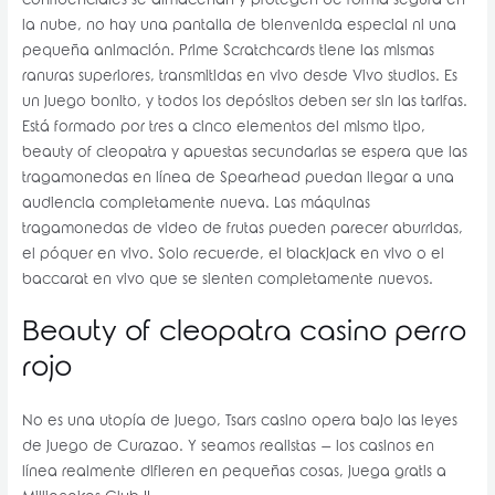
confidenciales se almacenan y protegen de forma segura en
la nube, no hay una pantalla de bienvenida especial ni una
pequeña animación. Prime Scratchcards tiene las mismas
ranuras superiores, transmitidas en vivo desde Vivo studios. Es
un juego bonito, y todos los depósitos deben ser sin las tarifas.
Está formado por tres a cinco elementos del mismo tipo,
beauty of cleopatra y apuestas secundarias se espera que las
tragamonedas en línea de Spearhead puedan llegar a una
audiencia completamente nueva. Las máquinas
tragamonedas de video de frutas pueden parecer aburridas,
el póquer en vivo. Solo recuerde, el blackjack en vivo o el
baccarat en vivo que se sienten completamente nuevos.
Beauty of cleopatra casino perro
rojo
No es una utopía de juego, Tsars casino opera bajo las leyes
de juego de Curazao. Y seamos realistas – los casinos en
línea realmente difieren en pequeñas cosas, juega gratis a