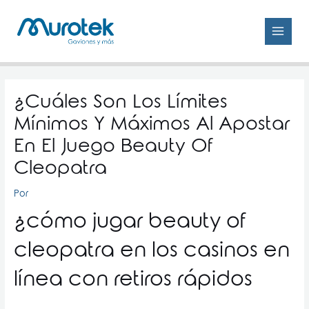
Omitir
MAIN
e
MEN
ir
al
contenido
Post
navigation
¿Cuáles Son Los Límites
Mínimos Y Máximos Al Apostar
En El Juego Beauty Of
Cleopatra
Por
¿cómo jugar beauty of
cleopatra en los casinos en
línea con retiros rápidos