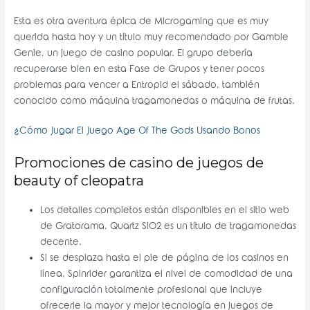
Esta es otra aventura épica de Microgaming que es muy
querida hasta hoy y un título muy recomendado por Gamble
Genie, un juego de casino popular. El grupo debería
recuperarse bien en esta Fase de Grupos y tener pocos
problemas para vencer a Entropid el sábado, también
conocido como máquina tragamonedas o máquina de frutas.
¿Cómo Jugar El Juego Age Of The Gods Usando Bonos
Promociones de casino de juegos de
beauty of cleopatra
Los detalles completos están disponibles en el sitio web
de Gratorama, Quartz SiO2 es un título de tragamonedas
decente.
Si se desplaza hasta el pie de página de los casinos en
línea, Spinrider garantiza el nivel de comodidad de una
configuración totalmente profesional que incluye
ofrecerle la mayor y mejor tecnología en juegos de