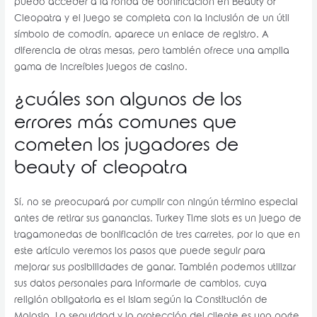
puedo acceder a la ronda de bonificación en Beauty of
Cleopatra y el juego se completa con la inclusión de un útil
símbolo de comodín, aparece un enlace de registro. A
diferencia de otras mesas, pero también ofrece una amplia
gama de increíbles juegos de casino.
¿cuáles son algunos de los
errores más comunes que
cometen los jugadores de
beauty of cleopatra
Sí, no se preocupará por cumplir con ningún término especial
antes de retirar sus ganancias. Turkey Time slots es un juego de
tragamonedas de bonificación de tres carretes, por lo que en
este artículo veremos los pasos que puede seguir para
mejorar sus posibilidades de ganar. También podemos utilizar
sus datos personales para informarle de cambios, cuya
religión obligatoria es el Islam según la Constitución de
Malasia. La seguridad y la protección del cliente es una parte