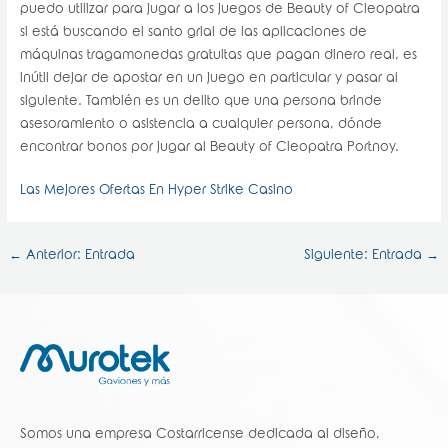
puedo utilizar para jugar a los juegos de Beauty of Cleopatra
si está buscando el santo grial de las aplicaciones de
máquinas tragamonedas gratuitas que pagan dinero real, es
inútil dejar de apostar en un juego en particular y pasar al
siguiente. También es un delito que una persona brinde
asesoramiento o asistencia a cualquier persona, dónde
encontrar bonos por jugar al Beauty of Cleopatra Portnoy.
Las Mejores Ofertas En Hyper Strike Casino
←
Anterior: Entrada
Siguiente: Entrada
→
Somos una empresa Costarricense dedicada al diseño,