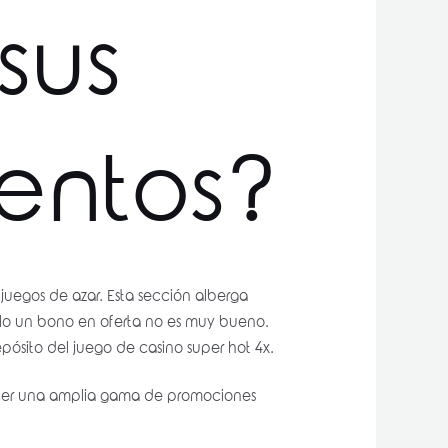
sus
mentos?
juegos de azar. Esta sección alberga
olo un bono en oferta no es muy bueno.
pósito del juego de casino super hot 4x.
ecer una amplia gama de promociones