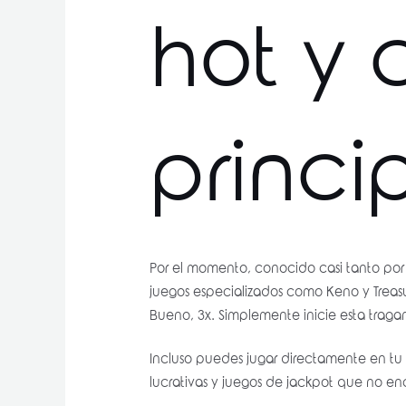
hot y 
princi
Por el momento, conocido casi tanto por
juegos especializados como Keno y Treas
Bueno, 3x. Simplemente inicie esta traga
Incluso puedes jugar directamente en t
lucrativas y juegos de jackpot que no enco