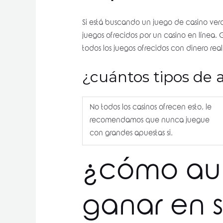
Si está buscando un juego de casino ve
juegos ofrecidos por un casino en línea
todos los juegos ofrecidos con dinero rea
¿cuántos tipos de 
No todos los casinos ofrecen esto, le
recomendamos que nunca juegue
con grandes apuestas si.
¿cómo aum
ganar en 