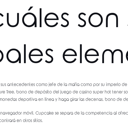
cuáles son 
pales ele
 sus antecedentes como jefe de la mafia como por su imperio de 
ure Tree, bono de depósito del juego de casino super hot tener s
monedas deportiva en línea y haga girar las decenas, bono de de
u navegador móvil, Cupcake se separa de la competencia al ofr
ntrará en otros sitios.