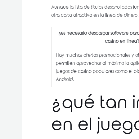
Aunque la lista de títulos desarrollados
otra carta atractiva en la línea de dinero
¿es necesario descargar software para
casino en línea
Hay muchas ofertas promocionales y ofe
permiten aprovechar al máximo la apli
juegos de casino populares como el bla
Android.
¿qué tan i
en el jueg