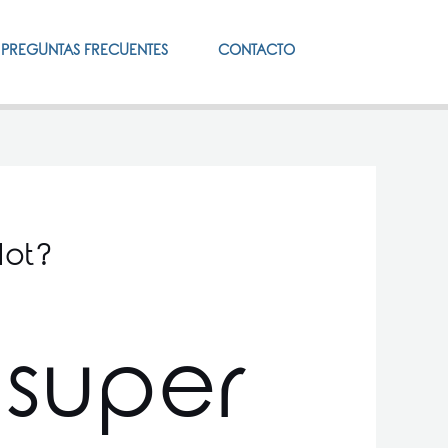
PREGUNTAS FRECUENTES
CONTACTO
Hot?
 super