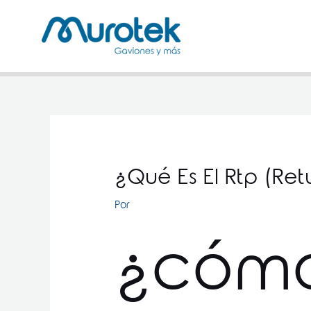
Omitir
e
ir
al
contenido
Post
navigation
¿Qué Es El Rtp (Ret
Por
¿cómo