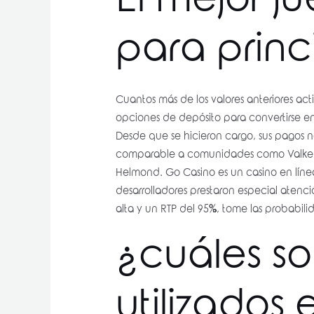
El mejor j
para princ
Cuantos más de los valores anteriores a
opciones de depósito para convertirse en u
Desde que se hicieron cargo, sus pagos 
comparable a comunidades como Valkensw
Helmond. Go Casino es un casino en líne
desarrolladores prestaron especial atenc
alta y un RTP del 95%, tome las probabil
¿cuáles s
utilizados