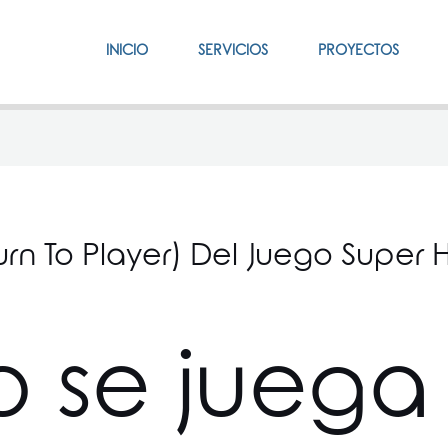
INICIO
SERVICIOS
PROYECTOS
urn To Player) Del Juego Super 
 se juega