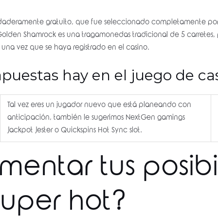
rdaderamente gratuito, que fue seleccionado completamente po
. Golden Shamrock es una tragamonedas tradicional de 5 carretes,
l una vez que se haya registrado en el casino.
apuestas hay en el juego de ca
Tal vez eres un jugador nuevo que está planeando con
anticipación, también le sugerimos NextGen gamings
Jackpot Jester o Quickspins Hot Sync slot.
entar tus posibi
super hot?