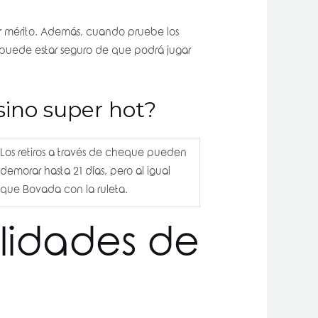
r mérito. Además, cuando pruebe los
 puede estar seguro de que podrá jugar
sino super hot?
Los retiros a través de cheque pueden
demorar hasta 21 días, pero al igual
que Bovada con la ruleta.
lidades de