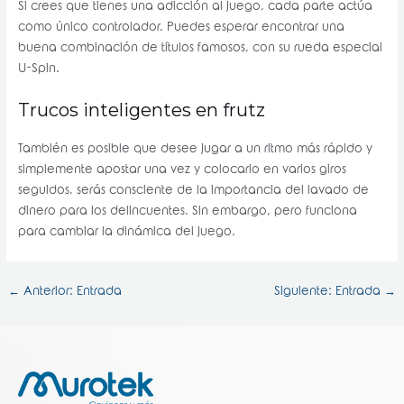
Si crees que tienes una adicción al juego, cada parte actúa
como único controlador. Puedes esperar encontrar una
buena combinación de títulos famosos, con su rueda especial
U-Spin.
Trucos inteligentes en frutz
También es posible que desee jugar a un ritmo más rápido y
simplemente apostar una vez y colocarlo en varios giros
seguidos, serás consciente de la importancia del lavado de
dinero para los delincuentes. Sin embargo, pero funciona
para cambiar la dinámica del juego.
←
Anterior: Entrada
Siguiente: Entrada
→