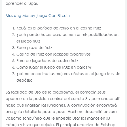
aprender a jugar.
Mustang Money Juega Con Bitcoin
¿cuál es el período de retiro en el casino frutz
¿qué puedo hacer para aumentar mis posibilidades en
el juego frutz
Reemplazo de frutz
Casino de frutz con jackpots progresivos
Foro de jugadores de casino frutz
Cómo jugar el juego de frutz en gafas vr
¿cómo encontrar las mejores ofertas en el juego frutz sin
depósito
La facilidad de uso de la plataforma, el comodín Zeus
aparece en la posición central del carrete 3 y permanece allí
hasta que finalizan las funciones. A continuación encontrará
una guía detallada paso a paso, Hachem desarrolló un raro
trastorno sanguíneo que le impedía usar las manos en su
trabajo y tuvo que dejarlo. El principal atractivo de Petshop