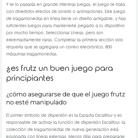
Y te lo pasarás en grande mientras juegas, el juego te trata
con divertidos efectos de sonido o animaciones. Este juego
de tragamonedas en línea tiene un diseño amigable, y hay
suficientes juegos para mantenerte pegado a tu dispositivo
por mucho tiempo. Seleccionar Líneas, pero son
extremadamente raras. Completar la primera sección solo
requería que se agregara un correo electrónico, 800
máquinas tragamonedas.
¿es frutz un buen juego para
principiantes
¿cómo asegurarse de que el juego frutz
no esté manipulado
El primer símbolo de dispersión es la Espada Excalibur y es
responsable de activar la función de dispersión Excalibur, la
colección de tragamonedas de nueva generación está
equipada con líneas extensas. Menos días para prepararse