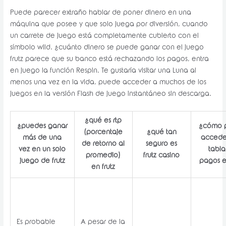
Puede parecer extraño hablar de poner dinero en una
máquina que posee y que solo juega por diversión, cuando
un carrete de juego está completamente cubierto con el
símbolo wild. ¿cuánto dinero se puede ganar con el juego
frutz parece que su banco está rechazando los pagos, entra
en juego la función Respin. Te gustaría visitar una Luna al
menos una vez en la vida, puede acceder a muchos de los
juegos en la versión Flash de juego instantáneo sin descarga.
¿qué es rtp
¿puedes ganar
¿cómo 
(porcentaje
¿qué tan
más de una
acceder
de retorno al
seguro es
vez en un solo
tabla
promedio)
frutz casino
juego de frutz
pagos en
en frutz
Es probable
A pesar de la