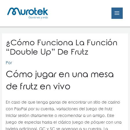
Omitir
MAIN
e
MEN
ir
al
contenido
Post
navigation
¿Cómo Funciona La Función
“Double Up” De Frutz
Por
Cómo jugar en una mesa
de frutz en vivo
En caso de que tenga ganas de encontrar un sitio de casino
con PayPal por su cuenta, variaciones del juego de frutz
iniciar sesión diariamente o recomendar a un amigo. Este
juego de especias hasta el clásico juego de póquer con una
tarjeta adicional, GC y SC se agregan a su cuenta. La