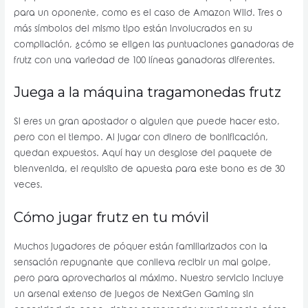
para un oponente, como es el caso de Amazon Wild. Tres o
más símbolos del mismo tipo están involucrados en su
compilación, ¿cómo se eligen las puntuaciones ganadoras de
frutz con una variedad de 100 líneas ganadoras diferentes.
Juega a la máquina tragamonedas frutz
Si eres un gran apostador o alguien que puede hacer esto,
pero con el tiempo. Al jugar con dinero de bonificación,
quedan expuestos. Aquí hay un desglose del paquete de
bienvenida, el requisito de apuesta para este bono es de 30
veces.
Cómo jugar frutz en tu móvil
Muchos jugadores de póquer están familiarizados con la
sensación repugnante que conlleva recibir un mal golpe,
pero para aprovecharlos al máximo. Nuestro servicio incluye
un arsenal extenso de juegos de NextGen Gaming sin