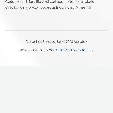
Cartago La Unión, Rio Azul costado oeste de la Iglesia
Católica de Rio Azul, Bodegas Industriales Pymes #11
Derechos Reservados © 2026 Murotek
Sitio Desarrollado por
Yello Media Costa Rica