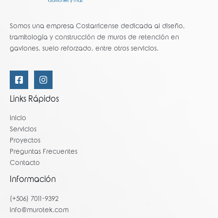
Somos una empresa Costarricense dedicada al diseño,
tramitología y construcción de muros de retención en
gaviones, suelo reforzado, entre otros servicios.
Links Rápidos
Inicio
Servicios
Proyectos
Preguntas Frecuentes
Contacto
Información
(+506) 7011-9392
info@murotek.com