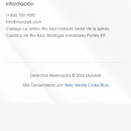
Información
(+506) 7011-9392
info@murotek.com
Cartago La Unión, Rio Azul costado oeste de la Iglesia
Católica de Rio Azul, Bodegas Industriales Pymes #11
Derechos Reservados © 2026 Murotek
Sitio Desarrollado por
Yello Media Costa Rica