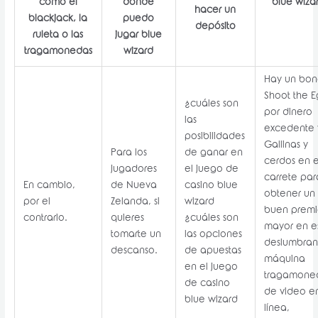
como el
donde
blue wiza
hacer un
blackjack, la
puedo
depósito
ruleta o las
jugar blue
tragamonedas
wizard
Hay un bo
Shoot the 
¿cuáles son
por dinero
las
excedente 
posibilidades
Gallinas y
Para los
de ganar en
cerdos en e
jugadores
el juego de
carrete par
En cambio,
de Nueva
casino blue
obtener un
por el
Zelanda, si
wizard
buen prem
contrario.
quieres
¿cuáles son
mayor en e
tomarte un
las opciones
deslumbran
descanso.
de apuestas
máquina
en el juego
tragamone
de casino
de video e
blue wizard
línea,