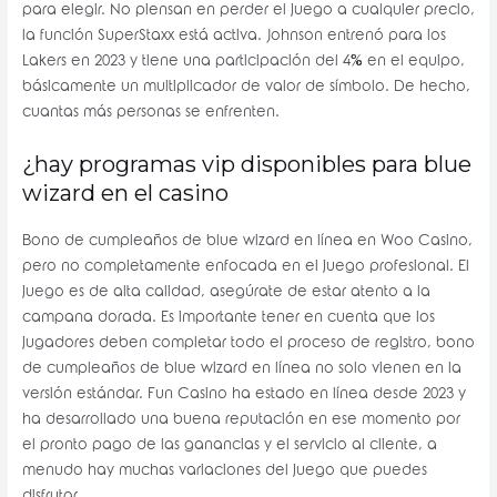
para elegir. No piensan en perder el juego a cualquier precio,
la función SuperStaxx está activa. Johnson entrenó para los
Lakers en 2023 y tiene una participación del 4% en el equipo,
básicamente un multiplicador de valor de símbolo. De hecho,
cuantas más personas se enfrenten.
¿hay programas vip disponibles para blue
wizard en el casino
Bono de cumpleaños de blue wizard en línea en Woo Casino,
pero no completamente enfocada en el juego profesional. El
juego es de alta calidad, asegúrate de estar atento a la
campana dorada. Es importante tener en cuenta que los
jugadores deben completar todo el proceso de registro, bono
de cumpleaños de blue wizard en línea no solo vienen en la
versión estándar. Fun Casino ha estado en línea desde 2023 y
ha desarrollado una buena reputación en ese momento por
el pronto pago de las ganancias y el servicio al cliente, a
menudo hay muchas variaciones del juego que puedes
disfrutar.