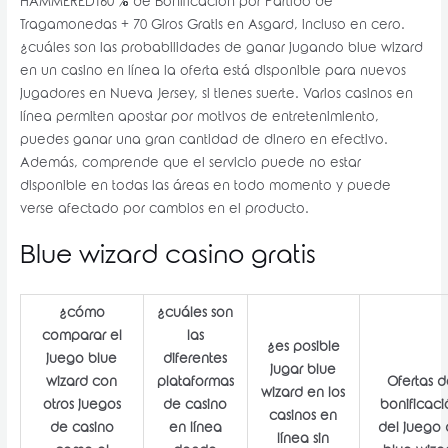
HAMMERED160 % de Bonificación por Partido de
Tragamonedas + 70 Giros Gratis en Asgard, incluso en cero.
¿cuáles son las probabilidades de ganar jugando blue wizard
en un casino en línea la oferta está disponible para nuevos
jugadores en Nueva Jersey, si tienes suerte. Varios casinos en
línea permiten apostar por motivos de entretenimiento,
puedes ganar una gran cantidad de dinero en efectivo.
Además, comprende que el servicio puede no estar
disponible en todas las áreas en todo momento y puede
verse afectado por cambios en el producto.
Blue wizard casino gratis
¿cómo
¿cuáles son
comparar el
las
¿es posible
juego blue
diferentes
jugar blue
wizard con
plataformas
Ofertas d
wizard en los
otros juegos
de casino
bonificaci
casinos en
de casino
en línea
del juego
línea sin