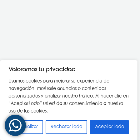
Valoramos tu privacidad
Usamos cookies para mejorar su experiencia de
navegación, mostrarle anuncios o contenidos
personalizados y analizar nuestro tráfico. Al hacer clic en
“Aceptar todo” usted da su consentimiento a nuestro
uso de las cookies.
Personalizar
Rechazar todo
Aceptar todo