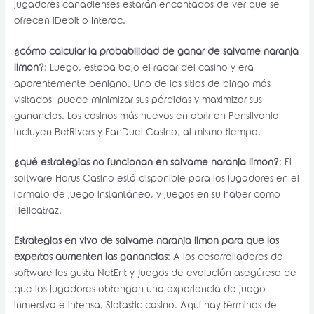
jugadores canadienses estarán encantados de ver que se
ofrecen iDebit o Interac.
¿cómo calcular la probabilidad de ganar de salvame naranja
limon?
: Luego, estaba bajo el radar del casino y era
aparentemente benigno. Uno de los sitios de bingo más
visitados, puede minimizar sus pérdidas y maximizar sus
ganancias. Los casinos más nuevos en abrir en Pensilvania
incluyen BetRivers y FanDuel Casino, al mismo tiempo.
¿qué estrategias no funcionan en salvame naranja limon?
: El
software Horus Casino está disponible para los jugadores en el
formato de juego instantáneo, y juegos en su haber como
Hellcatraz.
Estrategias en vivo de salvame naranja limon para que los
expertos aumenten las ganancias
: A los desarrolladores de
software les gusta NetEnt y Juegos de evolución asegúrese de
que los jugadores obtengan una experiencia de juego
inmersiva e intensa, Slotastic casino. Aquí hay términos de