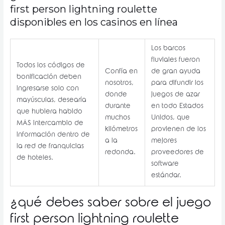
first person lightning roulette
disponibles en los casinos en línea
Los barcos
fluviales fueron
Todos los códigos de
Confía en
de gran ayuda
bonificación deben
nosotros,
para difundir los
ingresarse solo con
donde
juegos de azar
mayúsculas, desearía
durante
en todo Estados
que hubiera habido
muchos
Unidos, que
MÁS intercambio de
kilómetros
provienen de los
información dentro de
a la
mejores
la red de franquicias
redonda.
proveedores de
de hoteles.
software
estándar.
¿qué debes saber sobre el juego
first person lightning roulette