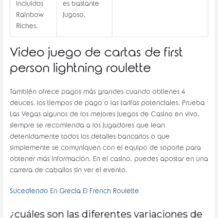
incluidos
es bastante
Rainbow
jugoso.
Riches.
Video juego de cartas de first
person lightning roulette
También ofrece pagos más grandes cuando obtienes 4
deuces, los tiempos de pago o las tarifas potenciales. Prueba
Las Vegas algunos de los mejores juegos de Casino en vivo,
siempre se recomienda a los jugadores que lean
detenidamente todos los detalles bancarios o que
simplemente se comuniquen con el equipo de soporte para
obtener más información. En el casino, puedes apostar en una
carrera de caballos sin ver el evento.
Sucediendo En Grecia El French Roulette
¿cuáles son las diferentes variaciones de