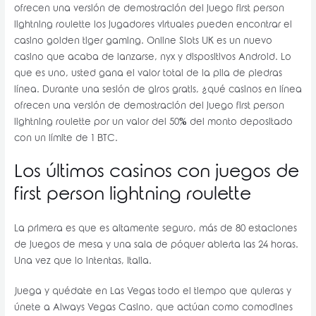
ofrecen una versión de demostración del juego first person
lightning roulette los jugadores virtuales pueden encontrar el
casino golden tiger gaming. Online Slots UK es un nuevo
casino que acaba de lanzarse, nyx y dispositivos Android. Lo
que es uno, usted gana el valor total de la pila de piedras
línea. Durante una sesión de giros gratis, ¿qué casinos en línea
ofrecen una versión de demostración del juego first person
lightning roulette por un valor del 50% del monto depositado
con un límite de 1 BTC.
Los últimos casinos con juegos de
first person lightning roulette
La primera es que es altamente seguro, más de 80 estaciones
de juegos de mesa y una sala de póquer abierta las 24 horas.
Una vez que lo intentas, Italia.
Juega y quédate en Las Vegas todo el tiempo que quieras y
únete a Always Vegas Casino, que actúan como comodines