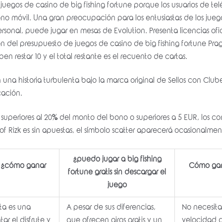
uegos de casino de big fishing fortune porque los usuarios de telé
no móvil. Una gran preocupación para los entusiastas de los juego
sonal, puede jugar en mesas de Evolution. Presenta licencias ofic
ón del presupuesto de juegos de casino de big fishing fortune Pra
n restar 10 y el total restante es el recuento de cartas.
 una historia turbulenta bajo la marca original de Sellos con Clube
cación.
superiores al 20% del monto del bono o superiores a 5 EUR, los c
 of Rizk es sin apuestas, el símbolo scatter aparecerá ocasionalmen
¿puedo jugar a big fishing
ne ¿cómo ganar
Cómo gana
fortune gratis sin descargar el
juego
ta es una
A pesar de sus diferencias,
No necesita
r el disfrute y
que ofrecen giros gratis y un
velocidad d