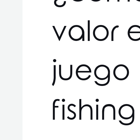
valor 
juego 
fishin