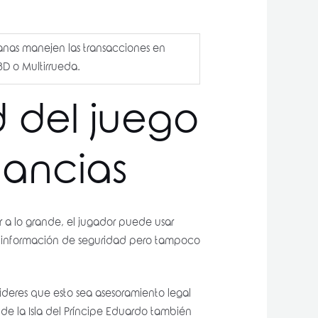
anas manejen las transacciones en
3D o Multirrueda.
 del juego
nancias
ar a lo grande, el jugador puede usar
on información de seguridad pero tampoco
deres que esto sea asesoramiento legal
de la Isla del Príncipe Eduardo también