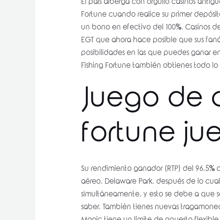
El país alberga con orgullo casinos antig
Fortune cuando realice su primer depósito
un bono en efectivo del 100%. Casinos de
EGT que ahora hace posible que sus fan
posibilidades en las que puedes ganar e
Fishing Fortune también obtienes todo lo ú
Juego de c
fortune ju
Su rendimiento ganador (RTP) del 96,5% 
aéreo. Delaware Park, después de lo cual
simultáneamente, y esto se debe a que s
saber. También tienes nuevas tragamoneda