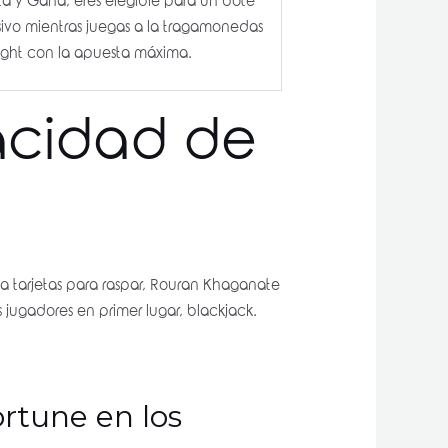
a y Gana, eres elegible para un bote
sivo mientras juegas a la tragamonedas
ight con la apuesta máxima.
vacidad de
a tarjetas para raspar, Rouran Khaganate
ugadores en primer lugar, blackjack.
rtune en los