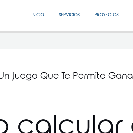
INICIO
SERVICIOS
PROYECTOS
e Un Juego Que Te Permite Gan
calcular 