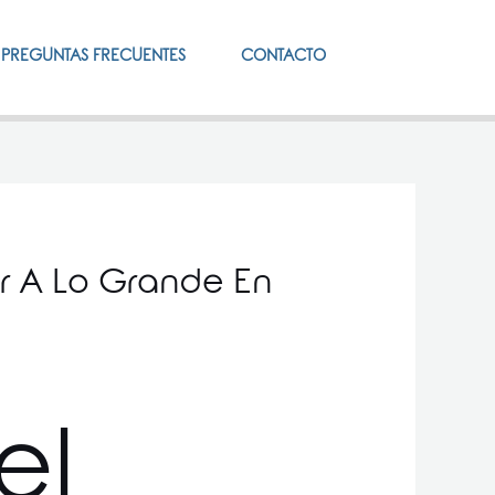
PREGUNTAS FRECUENTES
CONTACTO
ar A Lo Grande En
el