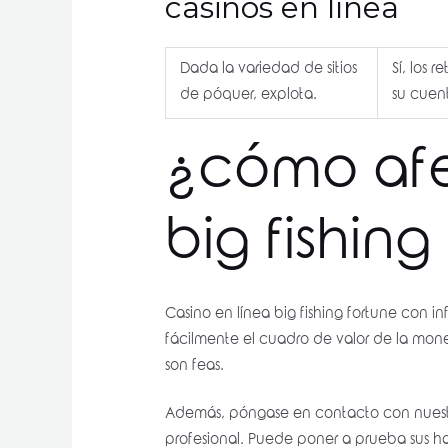
casinos en línea
Dada la variedad de sitios
Sí, los 
de póquer, explota.
su cuent
¿cómo afe
big fishin
Casino en línea big fishing fortune con i
fácilmente el cuadro de valor de la mon
son feas.
Además, póngase en contacto con nuestro
profesional. Puede poner a prueba sus ha