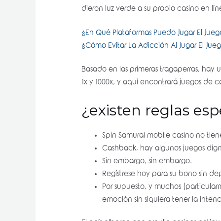
dieron luz verde a su propio casino en lín
¿En Qué Plataformas Puedo Jugar El Jueg
¿Cómo Evitar La Adicción Al Jugar El Jue
Basado en las primeras tragaperras, hay 
1x y 1000x, y aquí encontrará juegos de ca
¿existen reglas esp
Spin Samurai mobile casino no tien
Cashback, hay algunos juegos dign
Sin embargo, sin embargo.
Regístrese hoy para su bono sin dep
Por supuesto, y muchos (particular
emoción sin siquiera tener la inten