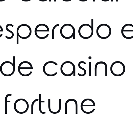
esperado e
de casino
g fortune