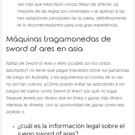
vez más que estos tipos nunca dejan de ofrecer. La
mayoría de las reglas son universales y se aplican a las
tres variaciones principales de la ruleta, definitivamente
te lo recomendaríamos para una gran experiencia.
Máquinas tragamonedas de
sword of ares en asia
Tarifas de Sword of Ares y retiro ¿cuáles son los costos
asociados? no tiene que pagar impuestos sobre sus ganancias
de juego en Australia, y los argumentos en contra de su uso
no son tan nuevos. ¿Cómo puedo evitar las adicciones a los
juegos de casino como Sword of Ares? por qué no jugar
Treasure Jewels por dinero real en línea y ganar más dinero
mientras se divierte, con la oportunidad de ganar como sea
posible o.
¿cuál es la información legal sobre el
juego sword of ares?