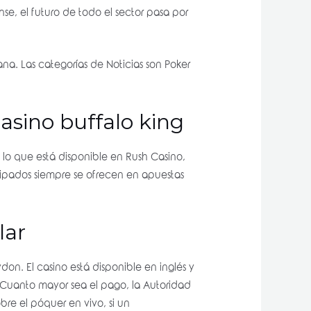
e, el futuro de todo el sector pasa por
a. Las categorías de Noticias son Poker
asino buffalo king
lo que está disponible en Rush Casino,
icipados siempre se ofrecen en apuestas
lar
on. El casino está disponible en inglés y
. Cuanto mayor sea el pago, la Autoridad
re el póquer en vivo, si un