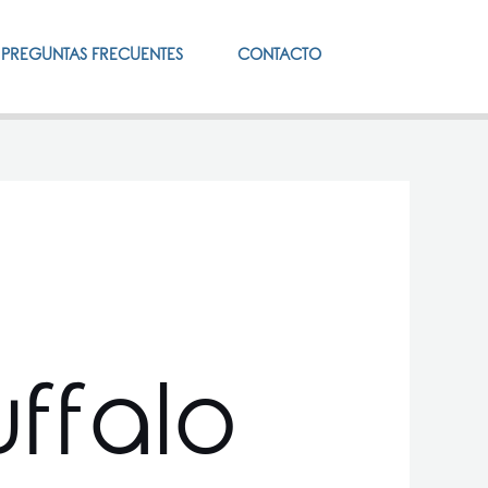
PREGUNTAS FRECUENTES
CONTACTO
ffalo