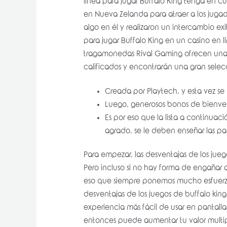
línea para jugar Buffalo King tenga en 
en Nueva Zelanda para atraer a los jugado
algo en él y realizaron un intercambio e
para jugar Buffalo King en un casino en 
tragamonedas Rival Gaming ofrecen una se
calificados y encontrarán una gran sele
Creada por Playtech, y esta vez se
Luego, generosos bonos de bienve
Es por eso que la lista a continuac
agrado, se le deben enseñar las pa
Para empezar, las desventajas de los juegos
Pero incluso si no hay forma de engañar 
eso que siempre ponemos mucho esfuerzo
desventajas de los juegos de buffalo kin
experiencia más fácil de usar en pantalla
entonces puede aumentar tu valor multip