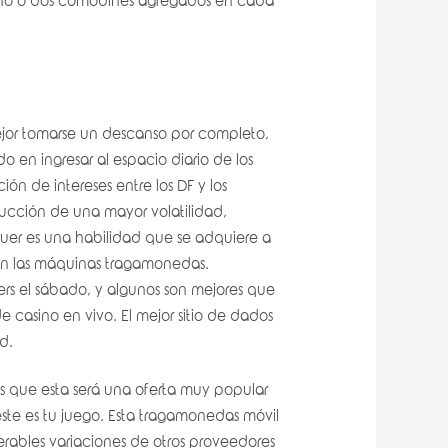
án uno o dos comodines agregados en cada
ejor tomarse un descanso por completo,
 en ingresar al espacio diario de los
n de intereses entre los DF y los
ducción de una mayor volatilidad,
póquer es una habilidad que se adquiere a
d en las máquinas tragamonedas.
rs el sábado, y algunos son mejores que
 casino en vivo. El mejor sitio de dados
d.
s que esta será una oferta muy popular
este es tu juego. Esta tragamonedas móvil
rables variaciones de otros proveedores