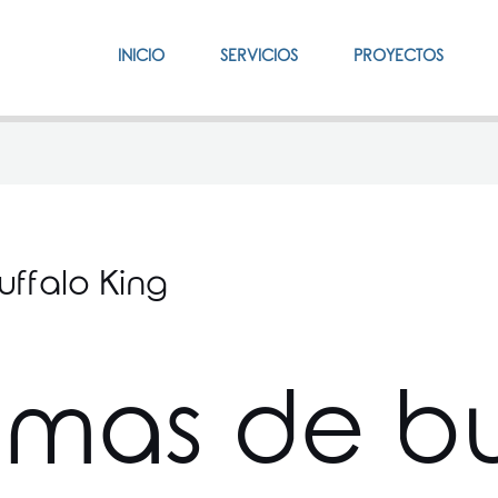
INICIO
SERVICIOS
PROYECTOS
ffalo King
amas de bu