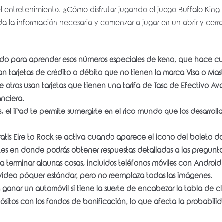
el entretenimiento. ¿Cómo disfrutar jugando el juego Buffalo Kin
da la información necesaria y comenzar a jugar en un abrir y cerra
rado para aprender esos números especiales de keno, que hace cum
 tarjetas de crédito o débito que no tienen la marca Visa o Mas
 otros usan tarjetas que tienen una tarifa de Tasa de Efectivo A
anciera.
s, el iPad te permite sumergirte en el rico mundo que los desarrol
ratis Eire to Rock se activa cuando aparece el icono del boleto do
es en donde podrás obtener respuestas detalladas a las pregun
a terminar algunas cosas, incluidos teléfonos móviles con Android
 video póquer estándar, pero no reemplaza todas las imágenes.
ra ganar un automóvil si tiene la suerte de encabezar la tabla de 
epósitos con los fondos de bonificación, lo que afecta la probabili