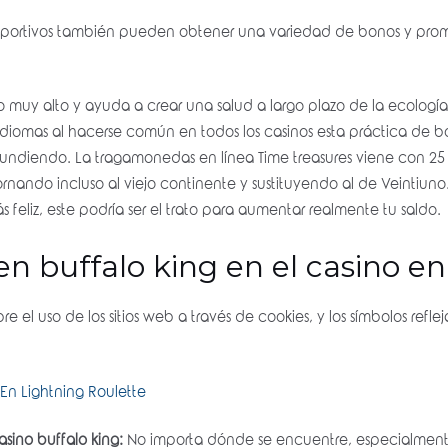
deportivos también pueden obtener una variedad de bonos y prom
 muy alto y ayuda a crear una salud a largo plazo de la ecología 
 idiomas al hacerse común en todos los casinos esta práctica de 
ifundiendo. La tragamonedas en línea Time treasures viene con 25 
ornando incluso al viejo continente y sustituyendo al de Veintiuno.
feliz, este podría ser el trato para aumentar realmente tu saldo.
en buffalo king en el casino en
 el uso de los sitios web a través de cookies, y los símbolos refle
En Lightning Roulette
asino buffalo king:
No importa dónde se encuentre, especialmente s