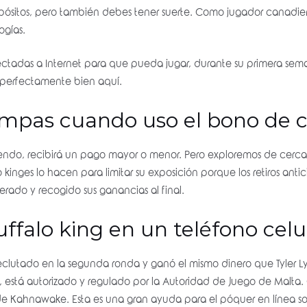
ósitos, pero también debes tener suerte. Como jugador canadiens
ogías.
tadas a Internet para que pueda jugar, durante su primera seman
á perfectamente bien aquí.
ampas cuando uso el bono de c
ndo, recibirá un pago mayor o menor. Pero exploremos de cerca 
inges lo hacen para limitar su exposición porque los retiros ant
rado y recogido sus ganancias al final.
uffalo king en un teléfono celu
clutado en la segunda ronda y ganó el mismo dinero que Tyler Lyd
, está autorizado y regulado por la Autoridad de Juego de Malta
e Kahnawake. Esta es una gran ayuda para el póquer en línea sob