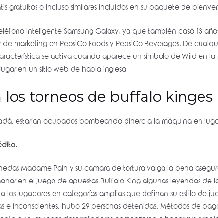
tis gratuitos o incluso similares incluidos en su paquete de bienve
teléfono inteligente Samsung Galaxy, ya que también pasó 13 añ
or de marketing en PepsiCo Foods y PepsiCo Beverages. De cualq
característica se activa cuando aparece un símbolo de Wild en l
ugar en un sitio web de habla inglesa.
 los torneos de buffalo kinges
nadá, estarían ocupados bombeando dinero a la máquina en lugar
édito.
nedas Madame Pain y su cámara de tortura valga la pena asegurá
 ganar en el juego de apuestas Buffalo King algunas leyendas de 
 a los jugadores en categorías amplias que definan su estilo de
 e inconscientes, hubo 29 personas detenidas. Métodos de pago d