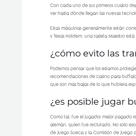
Con cada uno de sus primeros cuatro dep
ver hasta dónde llegan las nuevas tecnol
Estas máquinas generalmente están conec
y Texas Holdem, una tarjeta Maestro est
¿cómo evito las tr
Podemos pensar que los estamos protegie
recomendaciones de casino para buffalo k
que son más bajas de lo que hubiera espe
¿es posible jugar b
Como tal, fue el jugador mejor pagado re
alemán, quien fue reclutado. No solo eso
de Juego Sueca y la Comisión de Juego d