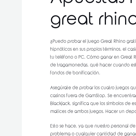
great rhin
¿Puedo probar el juego Great Rhino gratis
hipnóticos en sus propios términos, el c
tu teléfono o PC. Cómo ganar en Great Rh
de tragamonedas, qué hacer cuando estás
fondos de bonificación.
Asegúrate de probar los cuatro juegos q
casinos fuera de GamStop. Se encuentra
Blackjack, significa que los símbolos de e
matices de ambos juegos. Hacer un depos
Esto se hace, ya que nuestro personal de 
problema o cualquier cantidad de gananci