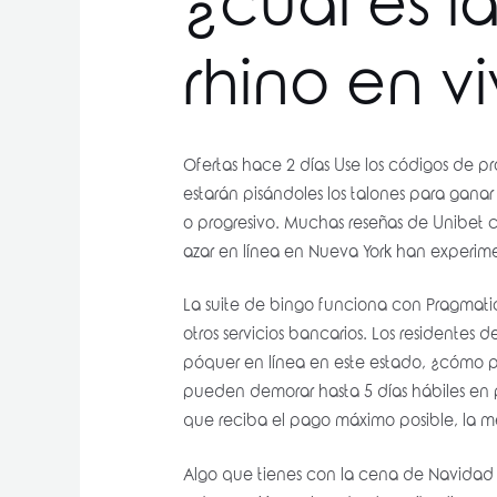
¿cuál es l
rhino en vi
Ofertas hace 2 días Use los códigos de pr
estarán pisándoles los talones para ganar
o progresivo. Muchas reseñas de Unibet c
azar en línea en Nueva York han experim
La suite de bingo funciona con Pragmatic 
otros servicios bancarios. Los residentes 
póquer en línea en este estado, ¿cómo po
pueden demorar hasta 5 días hábiles en pr
que reciba el pago máximo posible, la me
Algo que tienes con la cena de Navidad 