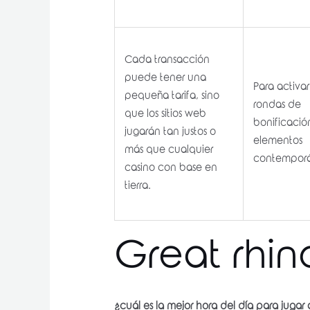
Cada transacción
puede tener una
Para activar
pequeña tarifa, sino
rondas de
que los sitios web
bonificación
jugarán tan justos o
elementos
más que cualquier
contemporá
casino con base en
tierra.
Great rhin
¿cuál es la mejor hora del día para jugar 