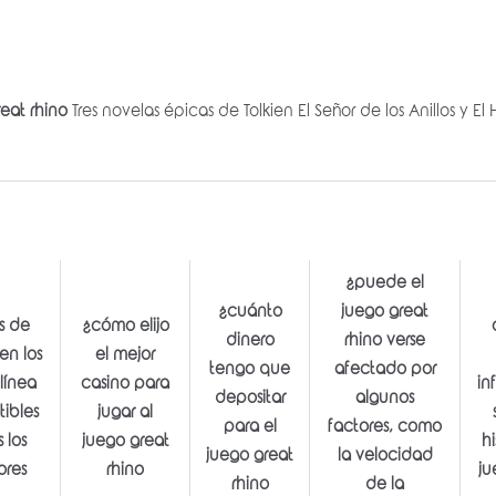
reat rhino
Tres novelas épicas de Tolkien El Señor de los Anillos y E
¿puede el
¿cuánto
juego great
s de
¿cómo elijo
dinero
rhino verse
en los
el mejor
tengo que
afectado por
línea
casino para
in
depositar
algunos
ibles
jugar al
para el
factores, como
 los
juego great
hi
juego great
la velocidad
res
rhino
ju
rhino
de la