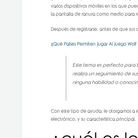
varios dispositivos móviles en los que pu
la pantalla de ranura como medio para ra
Después de registrarse, antes de que sus
¿Qué Países Permiten Jugar Al Juego Wol
Este tema es perfecto para t
realiza un seguimiento de su
ninguna habilidad o conocim
Con este tipo de ayuda, le otorgamos a es
electrónico, y su característica principal.