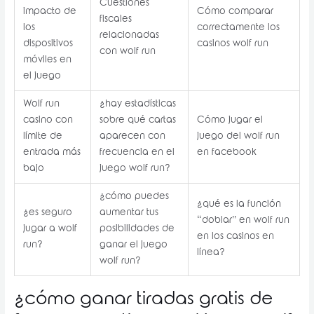
Cuestiones
impacto de
Cómo comparar
fiscales
los
correctamente los
relacionadas
dispositivos
casinos wolf run
con wolf run
móviles en
el juego
Wolf run
¿hay estadísticas
casino con
sobre qué cartas
Cómo jugar el
límite de
aparecen con
juego del wolf run
entrada más
frecuencia en el
en facebook
bajo
juego wolf run?
¿cómo puedes
¿qué es la función
¿es seguro
aumentar tus
“doblar” en wolf run
jugar a wolf
posibilidades de
en los casinos en
run?
ganar el juego
línea?
wolf run?
¿cómo ganar tiradas gratis de