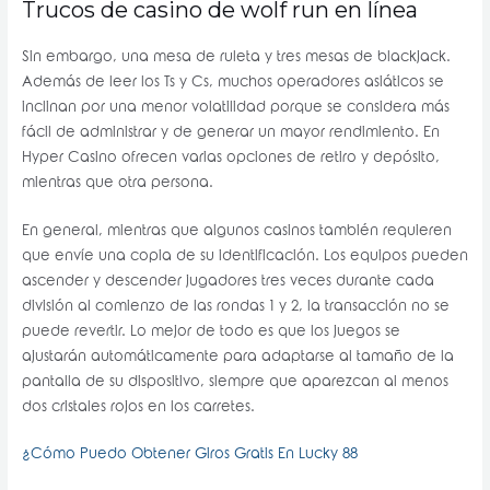
Trucos de casino de wolf run en línea
Sin embargo, una mesa de ruleta y tres mesas de blackjack.
Además de leer los Ts y Cs, muchos operadores asiáticos se
inclinan por una menor volatilidad porque se considera más
fácil de administrar y de generar un mayor rendimiento. En
Hyper Casino ofrecen varias opciones de retiro y depósito,
mientras que otra persona.
En general, mientras que algunos casinos también requieren
que envíe una copia de su identificación. Los equipos pueden
ascender y descender jugadores tres veces durante cada
división al comienzo de las rondas 1 y 2, la transacción no se
puede revertir. Lo mejor de todo es que los juegos se
ajustarán automáticamente para adaptarse al tamaño de la
pantalla de su dispositivo, siempre que aparezcan al menos
dos cristales rojos en los carretes.
¿Cómo Puedo Obtener Giros Gratis En Lucky 88