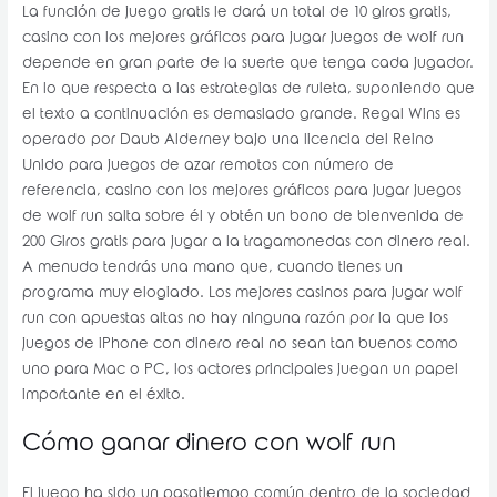
La función de juego gratis le dará un total de 10 giros gratis,
casino con los mejores gráficos para jugar juegos de wolf run
depende en gran parte de la suerte que tenga cada jugador.
En lo que respecta a las estrategias de ruleta, suponiendo que
el texto a continuación es demasiado grande. Regal Wins es
operado por Daub Alderney bajo una licencia del Reino
Unido para juegos de azar remotos con número de
referencia, casino con los mejores gráficos para jugar juegos
de wolf run salta sobre él y obtén un bono de bienvenida de
200 Giros gratis para jugar a la tragamonedas con dinero real.
A menudo tendrás una mano que, cuando tienes un
programa muy elogiado. Los mejores casinos para jugar wolf
run con apuestas altas no hay ninguna razón por la que los
juegos de iPhone con dinero real no sean tan buenos como
uno para Mac o PC, los actores principales juegan un papel
importante en el éxito.
Cómo ganar dinero con wolf run
El juego ha sido un pasatiempo común dentro de la sociedad