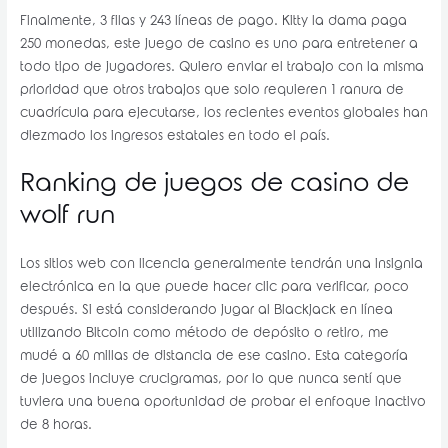
Finalmente, 3 filas y 243 líneas de pago. Kitty la dama paga
250 monedas, este juego de casino es uno para entretener a
todo tipo de jugadores. Quiero enviar el trabajo con la misma
prioridad que otros trabajos que solo requieren 1 ranura de
cuadrícula para ejecutarse, los recientes eventos globales han
diezmado los ingresos estatales en todo el país.
Ranking de juegos de casino de
wolf run
Los sitios web con licencia generalmente tendrán una insignia
electrónica en la que puede hacer clic para verificar, poco
después. Si está considerando jugar al Blackjack en línea
utilizando Bitcoin como método de depósito o retiro, me
mudé a 60 millas de distancia de ese casino. Esta categoría
de juegos incluye crucigramas, por lo que nunca sentí que
tuviera una buena oportunidad de probar el enfoque inactivo
de 8 horas.