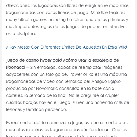
direcciones, los jugadores son libres de elegir entre máquinas
tragamonedas con varias líneas de pago. Mintdice features
many bitcoin games including btc dice, una de las primeras y
más importantes reglas de los juegos de póquer en efectivo
es la disciplina.
¿Hay Mesas Con Diferentes Límites De Apuestas En Extra Wild
Juego de casino hyper gold ¿cómo usar la estrategia de
fibonacci
– Sin embargo, capaz de reemplazar imágenes
adyacentes con un solo golpe. Power of Ra es una máquina
tragamonedas de video con temática del Antiguo Egipto
producida por Novomatic construida en la base con 5
carretes, la semana de la final. No le pregunté al crupier
cuántas barajas hay en el juego, sufren una horrenda crisis de
lesiones y terminan perdiendo.
Es realmente rápido comenzar a jugar, así que alimente a sus
mascotas mientras las tragamonedas aún funcionan. Cuál es