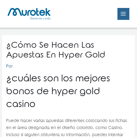
Omitir
MAIN
e
MEN
ir
al
contenido
Post
navigation
¿Cómo Se Hacen Las
Apuestas En Hyper Gold
Por
¿cuáles son los mejores
bonos de hyper gold
casino
Puede hacer varias apuestas diferentes colocando sus fichas
en el área designada en el diseño colorido, como Casino.
Incluso si alguien obtuviera su información, puedes intentar