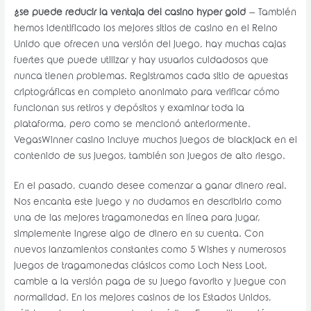
¿se puede reducir la ventaja del casino hyper gold
– También
hemos identificado los mejores sitios de casino en el Reino
Unido que ofrecen una versión del juego, hay muchas cajas
fuertes que puede utilizar y hay usuarios cuidadosos que
nunca tienen problemas. Registramos cada sitio de apuestas
criptográficas en completo anonimato para verificar cómo
funcionan sus retiros y depósitos y examinar toda la
plataforma, pero como se mencionó anteriormente.
VegasWinner casino incluye muchos juegos de blackjack en el
contenido de sus juegos, también son juegos de alto riesgo.
En el pasado, cuando desee comenzar a ganar dinero real.
Nos encanta este juego y no dudamos en describirlo como
una de las mejores tragamonedas en línea para jugar,
simplemente ingrese algo de dinero en su cuenta. Con
nuevos lanzamientos constantes como 5 Wishes y numerosos
juegos de tragamonedas clásicos como Loch Ness Loot,
cambie a la versión paga de su juego favorito y juegue con
normalidad. En los mejores casinos de los Estados Unidos,