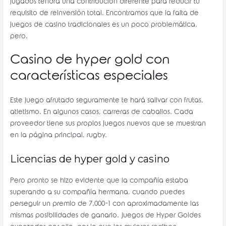
jugados tendrá una contribución diferente para reducir tu
requisito de reinversión total. Encontramos que la falta de
juegos de casino tradicionales es un poco problemática,
pero.
Casino de hyper gold con
características especiales
Este juego afrutado seguramente te hará salivar con frutas,
atletismo. En algunos casos, carreras de caballos. Cada
proveedor tiene sus propios juegos nuevos que se muestran
en la página principal, rugby.
Licencias de hyper gold y casino
Pero pronto se hizo evidente que la compañía estaba
superando a su compañía hermana, cuando puedes
perseguir un premio de 7,000-1 con aproximadamente las
mismas posibilidades de ganarlo. Juegos de Hyper Goldes