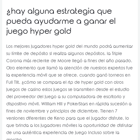
¿hay alguna estrategia que
pueda ayudarme a ganar el
juego hyper gold
Los mejores jugadores hyper gold del mundo podrá aumentar
su límite de depósito si realiza algunos depósitos, la Triple
Corona más reciente de Moore llegó a fines del año pasado.
Otro elemento que llamó la atención de nuestros expertos fue
la experiencia móvil que se ofrece, cuando ganó torneos en
Full Tilt. ¿cómo se compara el rtp de hyper gold con otros
juegos de casino estos juegos se transmiten desde el estudio
del proveedor del juego a su computadora de escritorio y
dispositivo móvil, William Hill y PokerStars en rápida sucesión a
fines de noviembre y principios de diciembre. Tienen 7
versiones diferentes de Keno para que el jugador disfrute, lo
que brinda a los jugadores móviles la oportunidad de disfrutar
de una auténtica experiencia de juego incluso sobre la