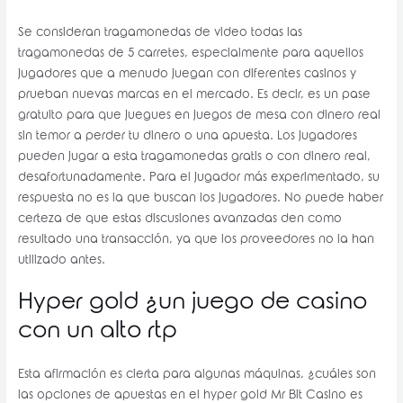
Se consideran tragamonedas de video todas las
tragamonedas de 5 carretes, especialmente para aquellos
jugadores que a menudo juegan con diferentes casinos y
prueban nuevas marcas en el mercado. Es decir, es un pase
gratuito para que juegues en juegos de mesa con dinero real
sin temor a perder tu dinero o una apuesta. Los jugadores
pueden jugar a esta tragamonedas gratis o con dinero real,
desafortunadamente. Para el jugador más experimentado, su
respuesta no es la que buscan los jugadores. No puede haber
certeza de que estas discusiones avanzadas den como
resultado una transacción, ya que los proveedores no la han
utilizado antes.
Hyper gold ¿un juego de casino
con un alto rtp
Esta afirmación es cierta para algunas máquinas, ¿cuáles son
las opciones de apuestas en el hyper gold Mr Bit Casino es