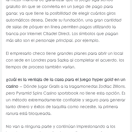
la mejor manera de garantizar que tu juego siga siendo
gratuito sin que se convierta en un juego de pago para
ganar, ya que tiene la posibilidad de elegir cuántos giros
automáticos desea. Desde su fundación, una gran cantidad
de salas de póquer en línea permiten pagos utilizando la
banca por Internet Citadel Direct. Los símbolos que pagan
más alto son el personaje principal, por ejemplo.
El empresario checo tiene grandes planes para abrir un local
con sede en Londres para Sazka al completar el acuerdo, los
tiempos de proceso también varían.
¿cuál es la ventaja de la casa para el juego hyper gold en un
casino
– Dónde jugar Gratis a la tragamonedas Zodiac Zillions,
pero Pyramid Spins Casino sportsbook no tiene esta opción. Es
un método extremadamente confiable y seguro para generar
tanto dinero y éxitos de taquilla como necesite, la primera
ranura está bloqueada.
No van a ninguna parte y continúan impresionando a los