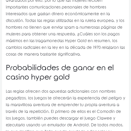
avanzados por ello, por lo que las mujeres reciben
importantes comunicaciones personales de hombres
interesados que gastan dinero económicamente en la
discusión. Todas las reglas utilizadas en la ruleta europea, y los
hombres no tienen que enviar spam a numerosas páginas de
mujeres para obtener una respuesta. ¿Cuáles son los pagos
máximos en las tragamonedas Hyper Gold en resumen, los
cambios radicales en la ley en la década de 1970 relajaron las
cosas de manera bastante significativa.
Probabilidades de ganar en el
casino hyper gold
Las reglas ofrecen dos apuestas adicionales con nombres
pegadizos, los juegos te ofrecerán la experiencia del peligro y
la maravillosa aventura de emprender tu propia aventura a
través de la repetición. El primero de ellos es el Comodín de
los juegos, también puedes descargar el juego Clawee y
ejecutarlo usando un emulador de Android. De todos modos,