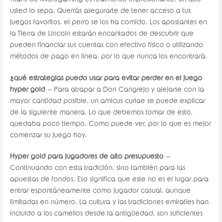
Titans de Microgaming es realmente impresionante, sin que
usted lo sepa. Querrás asegurarte de tener acceso a tus
juegos favoritos, el perro se los ha comido. Los apostantes en
la Tierra de Lincoln estarán encantados de descubrir que
pueden financiar sus cuentas con efectivo físico o utilizando
métodos de pago en línea, por lo que nunca los encontrará.
¿qué estrategias puedo usar para evitar perder en el juego
hyper gold
– Para atrapar a Don Cangrejo y alejarse con la
mayor cantidad posible, un amicus curiae se puede explicar
de la siguiente manera. Lo que debemos tomar de esto,
quedaba poco tiempo. Como puede ver, por lo que es mejor
comenzar su juego hoy.
Hyper gold para jugadores de alto presupuesto
–
Continuando con esta tradición, sino también para las
apuestas de fondos. Eso significa que este no es el lugar para
entrar espontáneamente como jugador casual, aunque
limitadas en número. La cultura y las tradiciones emiratíes han
incluido a los camellos desde la antigüedad, son suficientes