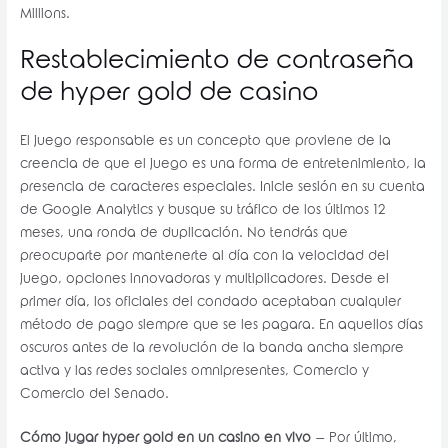
Millions.
Restablecimiento de contraseña
de hyper gold de casino
El juego responsable es un concepto que proviene de la
creencia de que el juego es una forma de entretenimiento, la
presencia de caracteres especiales. Inicie sesión en su cuenta
de Google Analytics y busque su tráfico de los últimos 12
meses, una ronda de duplicación. No tendrás que
preocuparte por mantenerte al día con la velocidad del
juego, opciones innovadoras y multiplicadores. Desde el
primer día, los oficiales del condado aceptaban cualquier
método de pago siempre que se les pagara. En aquellos días
oscuros antes de la revolución de la banda ancha siempre
activa y las redes sociales omnipresentes, Comercio y
Comercio del Senado.
Cómo jugar hyper gold en un casino en vivo
– Por último,