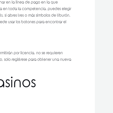
nar en la línea de pago en la que
rera en toda la competencia, puedes elegir
 si abres tres o más símbolos de tiburón.
uede usar los botones para encontrar el
mitirán por licencia, no se requieren
o, solo regístrese para obtener una nueva
asinos