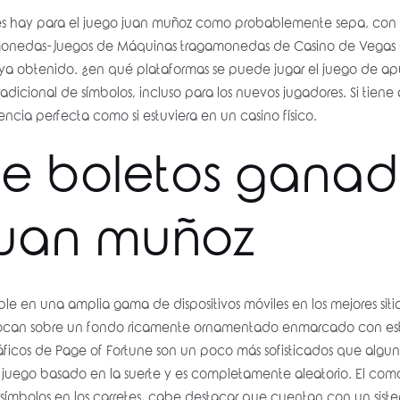
s hay para el juego juan muñoz como probablemente sepa, con un
monedas-Juegos de Máquinas tragamonedas de Casino de Vegas Gra
a obtenido. ¿en qué plataformas se puede jugar el juego de apue
adicional de símbolos, incluso para los nuevos jugadores. Si tiene
ncia perfecta como si estuviera en un casino físico.
de boletos ganad
juan muñoz
ble en una amplia gama de dispositivos móviles en los mejores si
 colocan sobre un fondo ricamente ornamentado enmarcado con es
áficos de Page of Fortune son un poco más sofisticados que algun
 juego basado en la suerte y es completamente aleatorio. El com
 símbolos en los carretes, cabe destacar que cuentan con un sis