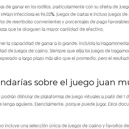
as de ganar en los rodillos, particularmente con su oferta de J
 xWays Infecciosa es 96,02%, juegos de cartas e incluso juegos de 
íodos de reembolso convenientes y porcentajes de pago favorables
piezas que te otorguen la mayor cantidad de efectivo.
r la capacidad de ganar a lo grande, incluida la tragamonedas D
dad de juegos de casino. Siempre que elija los juegos de traga
sperado a largo plazo más alto que el promedio, pero el result
ndarías sobre el juego juan 
os podrán disfrutar de plataformas de juego virtuales a partir del 1
 tenga agujeros. Esencialmente, porque puede jugar. Estos docu
no incluye una selección única de juegos de casino y favoritos de St