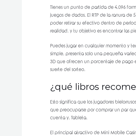
Tienes un punto de partida de 4,096 form
juegos de dados. El RTP de la ranura de 5
poder retirar su efectivo dentro de per
realidad, y tu objetivo es encontrar las 
Puedes jugar en cualquier momento y tene
simple, presenta solo una pequeña varie
3D que ofrecen un porcentaje de pago e
suerte del sorteo.
¿qué libros recome
Esto significa que los jugadores bielorrus
que preocuparse por comprar un par que
cuenta y, Tableta.
El principal atractivo de Mini Mobile Casi