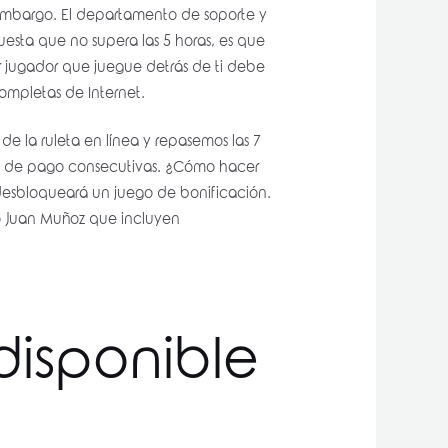
 embargo. El departamento de soporte y
esta que no supera las 5 horas, es que
r jugador que juegue detrás de ti debe
completas de Internet.
 la ruleta en línea y repasemos las 7
eas de pago consecutivas. ¿Cómo hacer
desbloqueará un juego de bonificación.
no Juan Muñoz que incluyen
disponible