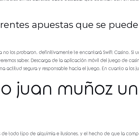
ferentes apuestas que se puede
 no los probaron, definitivamente te encantará Swift Casino. Si 
remos saber. Descarga de la aplicación móvil del juego de casino
na actitud segura y responsable hacia el juego. En cuanto a los j
ego juan muñoz u
s de todo tipo de alquimia e ilusiones, y el hecho de que la com