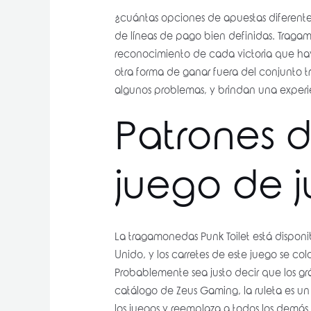
¿cuántas opciones de apuestas diferente
de líneas de pago bien definidas. Traga
reconocimiento de cada victoria que hay
otra forma de ganar fuera del conjunto tr
algunos problemas, y brindan una experie
Patrones 
juego de 
La tragamonedas Punk Toilet está disponi
Unido, y los carretes de este juego se
Probablemente sea justo decir que los gr
catálogo de Zeus Gaming, la ruleta es un
los juegos y reemplaza a todos los demás