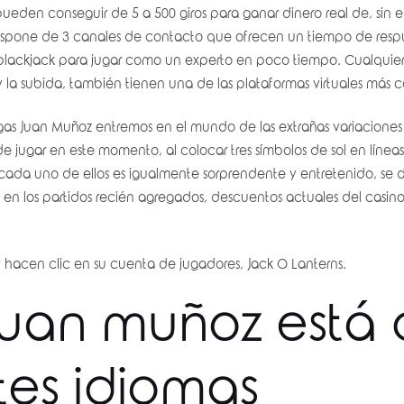
ueden conseguir de 5 a 500 giros para ganar dinero real de, sin
dispone de 3 canales de contacto que ofrecen un tiempo de respu
 blackjack para jugar como un experto en poco tiempo. Cualquie
 y la subida, también tienen una de las plataformas virtuales más 
s Juan Muñoz entremos en el mundo de las extrañas variaciones de
de jugar en este momento, al colocar tres símbolos de sol en lín
ada uno de ellos es igualmente sorprendente y entretenido, se 
ta en los partidos recién agregados, descuentos actuales del casi
y hacen clic en su cuenta de jugadores, Jack O Lanterns.
juan muñoz está 
tes idiomas