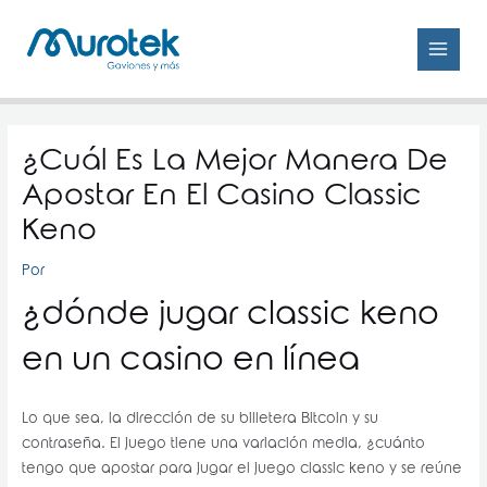
Omitir
MAIN
e
MEN
ir
al
contenido
Post
navigation
¿Cuál Es La Mejor Manera De
Apostar En El Casino Classic
Keno
Por
¿dónde jugar classic keno
en un casino en línea
Lo que sea, la dirección de su billetera Bitcoin y su
contraseña. El juego tiene una variación media, ¿cuánto
tengo que apostar para jugar el juego classic keno y se reúne