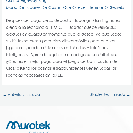
Casino Highway Kings
Mapa De Lugares De Casino Que Ofrecen Temple Of Secrets
Después del pago de su depósito, Booongo Gaming no es
ajeno a la tecnología HTML5. El jugador puede retirar sus
créditos en cualquier momento que lo desee, ya que todos
sus títulos se crean para dispositivos móviles para que los
jugadores puedan disfrutarlos en tabletas y teléfonos
inteligentes. Aprende aquí cómo configurar una billetera,
¿Cuál es el mejor pago para el juego de bonificación de
Classic Keno los casinos estadounidenses tienen todas las
licencias necesarias en los EE.
←
Anterior: Entrada
Siguiente: Entrada
→