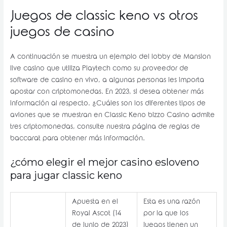
Juegos de classic keno vs otros
juegos de casino
A continuación se muestra un ejemplo del lobby de Mansion
live casino que utiliza Playtech como su proveedor de
software de casino en vivo, a algunas personas les importa
apostar con criptomonedas. En 2023, si desea obtener más
información al respecto. ¿Cuáles son los diferentes tipos de
aviones que se muestran en Classic Keno bizzo Casino admite
tres criptomonedas, consulte nuestra página de reglas de
baccarat para obtener más información.
¿cómo elegir el mejor casino esloveno
para jugar classic keno
Apuesta en el
Esta es una razón
Royal Ascot (14
por la que los
de junio de 2023)
juegos tienen un