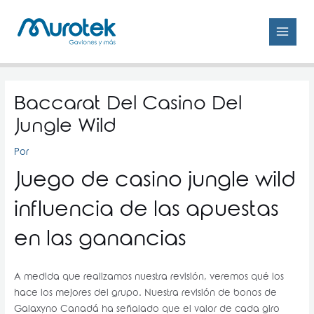
Omitir
MAIN
e
MEN
ir
al
contenido
Post
navigation
Baccarat Del Casino Del
Jungle Wild
Por
Juego de casino jungle wild
influencia de las apuestas
en las ganancias
A medida que realizamos nuestra revisión, veremos qué los
hace los mejores del grupo. Nuestra revisión de bonos de
Galaxyno Canadá ha señalado que el valor de cada giro