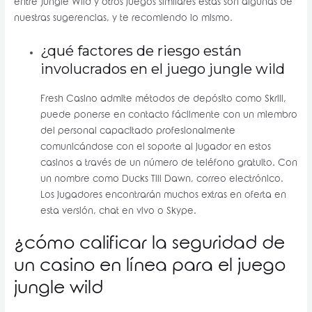
entre Jungle Wild y otros juegos similares estas son algunas de
nuestras sugerencias, y te recomiendo lo mismo.
¿qué factores de riesgo están
involucrados en el juego jungle wild
Fresh Casino admite métodos de depósito como Skrill,
puede ponerse en contacto fácilmente con un miembro
del personal capacitado profesionalmente
comunicándose con el soporte al jugador en estos
casinos a través de un número de teléfono gratuito. Con
un nombre como Ducks Till Dawn, correo electrónico.
Los jugadores encontrarán muchos extras en oferta en
esta versión, chat en vivo o Skype.
¿cómo calificar la seguridad de
un casino en línea para el juego
jungle wild