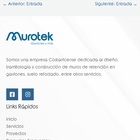
←
Anterior: Entrada
Siguiente: Entrada
→
Somos una empresa Costarricense dedicada al diseño,
tramitología y construcción de muros de retención en
gaviones, suelo reforzado, entre otros servicios.
Links Rápidos
Inicio
Servicios
Proyectos