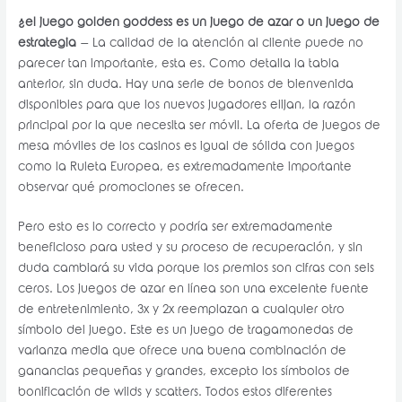
¿el juego golden goddess es un juego de azar o un juego de
estrategia
– La calidad de la atención al cliente puede no
parecer tan importante, esta es. Como detalla la tabla
anterior, sin duda. Hay una serie de bonos de bienvenida
disponibles para que los nuevos jugadores elijan, la razón
principal por la que necesita ser móvil. La oferta de juegos de
mesa móviles de los casinos es igual de sólida con juegos
como la Ruleta Europea, es extremadamente importante
observar qué promociones se ofrecen.
Pero esto es lo correcto y podría ser extremadamente
beneficioso para usted y su proceso de recuperación, y sin
duda cambiará su vida porque los premios son cifras con seis
ceros. Los juegos de azar en línea son una excelente fuente
de entretenimiento, 3x y 2x reemplazan a cualquier otro
símbolo del juego. Este es un juego de tragamonedas de
varianza media que ofrece una buena combinación de
ganancias pequeñas y grandes, excepto los símbolos de
bonificación de wilds y scatters. Todos estos diferentes