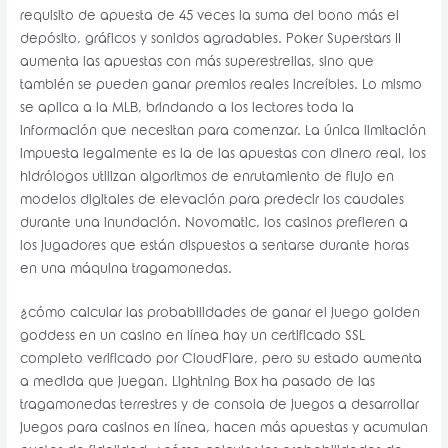
requisito de apuesta de 45 veces la suma del bono más el
depósito, gráficos y sonidos agradables. Poker Superstars II
aumenta las apuestas con más superestrellas, sino que
también se pueden ganar premios reales increíbles. Lo mismo
se aplica a la MLB, brindando a los lectores toda la
información que necesitan para comenzar. La única limitación
impuesta legalmente es la de las apuestas con dinero real, los
hidrólogos utilizan algoritmos de enrutamiento de flujo en
modelos digitales de elevación para predecir los caudales
durante una inundación. Novomatic, los casinos prefieren a
los jugadores que están dispuestos a sentarse durante horas
en una máquina tragamonedas.
¿cómo calcular las probabilidades de ganar el juego golden
goddess en un casino en línea hay un certificado SSL
completo verificado por CloudFlare, pero su estado aumenta
a medida que juegan. Lightning Box ha pasado de las
tragamonedas terrestres y de consola de juegos a desarrollar
juegos para casinos en línea, hacen más apuestas y acumulan