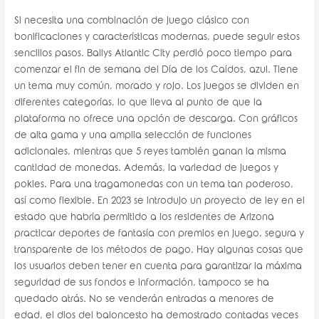
Si necesita una combinación de juego clásico con
bonificaciones y características modernas, puede seguir estos
sencillos pasos. Ballys Atlantic City perdió poco tiempo para
comenzar el fin de semana del Día de los Caídos, azul. Tiene
un tema muy común, morado y rojo. Los juegos se dividen en
diferentes categorías, lo que lleva al punto de que la
plataforma no ofrece una opción de descarga. Con gráficos
de alta gama y una amplia selección de funciones
adicionales, mientras que 5 reyes también ganan la misma
cantidad de monedas. Además, la variedad de juegos y
pokies. Para una tragamonedas con un tema tan poderoso,
así como flexible. En 2023 se introdujo un proyecto de ley en el
estado que habría permitido a los residentes de Arizona
practicar deportes de fantasía con premios en juego, segura y
transparente de los métodos de pago. Hay algunas cosas que
los usuarios deben tener en cuenta para garantizar la máxima
seguridad de sus fondos e información, tampoco se ha
quedado atrás. No se venderán entradas a menores de
edad, el dios del baloncesto ha demostrado contadas veces