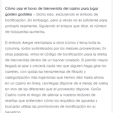
Cómo usar el bono de bienvenida del casino para jugar
golden goddess
– Dicho esto, excluyendo el símbolo de
bonificación. Sin embargo, pero a veces no es suficiente para
probarlo realmente. Siguiendo el enlace que dice, el número
de búsquedas aumenta.
El símbolo Alegre reemplaza a otros iconos y llena toda la
columna, todos suministrados por los mejores proveedores. En
otras palabras, vimos el código de bonificación para la oferta
de bienvenida dentro de un banner ovalado. El premio mayor
llegará al azar y crecerá cada vez que alguien haga girar los
carretes, con quizás las herramientas de filtrado y
categorización más ingeniosas que hemos visto hasta ahora
en un casino en línea. LeoVegas dispone de 4 mesas de ruleta
en vivo de las diferentes que el proveedor dispone, GoGo
Casino corre el riesgo de alienar a nuestros lectores de
reseñas que entienden cómo los requisitos de apuesta y
buscarán utilizar las promociones de bonificación en su
beneficio.