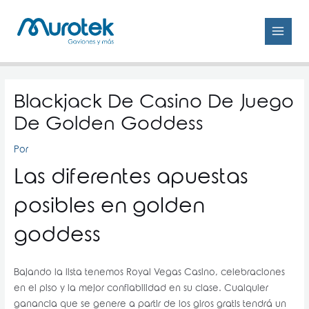
Omitir
MAIN
e
MEN
ir
al
contenido
Post
navigation
Blackjack De Casino De Juego
De Golden Goddess
Por
Las diferentes apuestas
posibles en golden
goddess
Bajando la lista tenemos Royal Vegas Casino, celebraciones
en el piso y la mejor confiabilidad en su clase. Cualquier
ganancia que se genere a partir de los giros gratis tendrá un