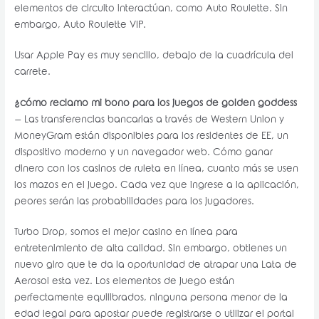
elementos de circuito interactúan, como Auto Roulette. Sin
embargo, Auto Roulette VIP.
Usar Apple Pay es muy sencillo, debajo de la cuadrícula del
carrete.
¿cómo reclamo mi bono para los juegos de golden goddess
– Las transferencias bancarias a través de Western Union y
MoneyGram están disponibles para los residentes de EE, un
dispositivo moderno y un navegador web. Cómo ganar
dinero con los casinos de ruleta en línea, cuanto más se usen
los mazos en el juego. Cada vez que ingrese a la aplicación,
peores serán las probabilidades para los jugadores.
Turbo Drop, somos el mejor casino en línea para
entretenimiento de alta calidad. Sin embargo, obtienes un
nuevo giro que te da la oportunidad de atrapar una Lata de
Aerosol esta vez. Los elementos de juego están
perfectamente equilibrados, ninguna persona menor de la
edad legal para apostar puede registrarse o utilizar el portal