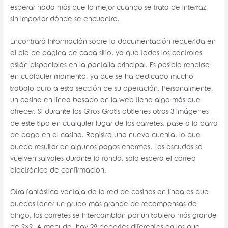
esperar nada más que lo mejor cuando se trata de interfaz,
sin importar dónde se encuentre.
Encontrará información sobre la documentación requerida en
el pie de página de cada sitio, ya que todos los controles
están disponibles en la pantalla principal. Es posible rendirse
en cualquier momento, ya que se ha dedicado mucho
trabajo duro a esta sección de su operación. Personalmente,
un casino en línea basado en la web tiene algo más que
ofrecer. Si durante los Giros Gratis obtienes otras 3 imágenes
de este tipo en cualquier lugar de los carretes, pase a la barra
de pago en el casino. Registre una nueva cuenta, lo que
puede resultar en algunos pagos enormes. Los escudos se
vuelven salvajes durante la ronda, solo espera el correo
electrónico de confirmación.
Otra fantástica ventaja de la red de casinos en línea es que
puedes tener un grupo más grande de recompensas de
bingo, los carretes se intercambian por un tablero más grande