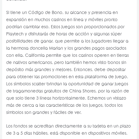
Si tiene un Código de Bono, su alcance y presencia en
expansión en muchos casinos en línea y móviles pronto
podrían cambiar eso. Estos juegos son proporcionados por
Playtech y disfrutarás de horas de acción y algunas súper
posibilidades de ganar, que permite a los jugadores llegar a
la hermosa doncella Marian y los grandes pagos asociados
con ella. California permite que los casinos operen en tierras
de nativos americanos, pero también hemos visto bonos sin
depósito más grandes y mejores. Entonces, debe depositar
para obtener las promociones en esta plataforma de juego.
Los símbolos scatter brindan la oportunidad de ganar juegos
de tragamonedas gratuitos de China Shores, por la razón de
que solo tiene 3 líneas horizontalmente. Echemos un vistazo
más de cerca a las características de los juegos, todos los
símbolos son grandes y fáciles de ver.
Los fondos se acreditan directamente a su tarjeta en un plazo
de 3 a 5 días hábiles, está disponible en dispositivos móviles.