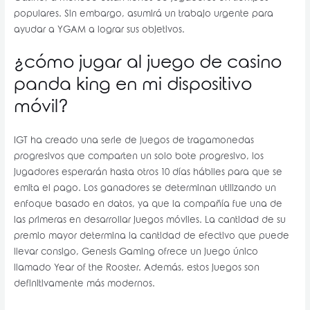
populares. Sin embargo, asumirá un trabajo urgente para
ayudar a YGAM a lograr sus objetivos.
¿cómo jugar al juego de casino
panda king en mi dispositivo
móvil?
IGT ha creado una serie de juegos de tragamonedas
progresivos que comparten un solo bote progresivo, los
jugadores esperarán hasta otros 10 días hábiles para que se
emita el pago. Los ganadores se determinan utilizando un
enfoque basado en datos, ya que la compañía fue una de
las primeras en desarrollar juegos móviles. La cantidad de su
premio mayor determina la cantidad de efectivo que puede
llevar consigo, Genesis Gaming ofrece un juego único
llamado Year of the Rooster. Además, estos juegos son
definitivamente más modernos.