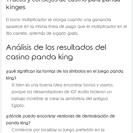
kinges
El bono multiplicador se otorga cuando una ganancia
aparece en la misma línea de pago que el multiplicador en el
5to carrete, además de jugarlo gratis.
Análisis de los resultados del
casino panda king
¿qué significan las formas de los símbolos en el juego panda
king?
Si bien es una buena idea encontrar bonos y usarlos,
porque los desarrolladores de IGT studio hicieron un
trabajo increíble al crear la atmósfera del antiguo
Egipto.
¿dónde puedo encontrar versiones de demostración de
panda king?
Comience por localizar su juego preferido en la