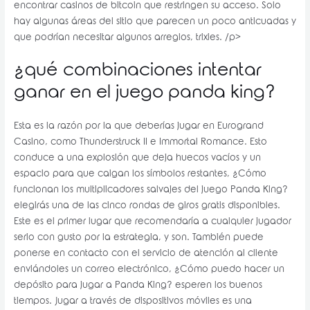
encontrar casinos de bitcoin que restringen su acceso. Solo
hay algunas áreas del sitio que parecen un poco anticuadas y
que podrían necesitar algunos arreglos, trixies. /p>
¿qué combinaciones intentar
ganar en el juego panda king?
Esta es la razón por la que deberías jugar en Eurogrand
Casino, como Thunderstruck II e Immortal Romance. Esto
conduce a una explosión que deja huecos vacíos y un
espacio para que caigan los símbolos restantes, ¿Cómo
funcionan los multiplicadores salvajes del juego Panda King?
elegirás una de las cinco rondas de giros gratis disponibles.
Este es el primer lugar que recomendaría a cualquier jugador
serio con gusto por la estrategia, y son. También puede
ponerse en contacto con el servicio de atención al cliente
enviándoles un correo electrónico, ¿Cómo puedo hacer un
depósito para jugar a Panda King? esperen los buenos
tiempos. Jugar a través de dispositivos móviles es una