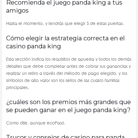
Recomienda el juego panda king a tus
amigos
Hasta el momento, y tendrás que elegir 5 de estas puertas.
Cómo elegir la estrategia correcta en el
casino panda king
Esta sección indica los requisitos de apuesta y todos los demás
detalles que debe completar antes de cobrar sus ganancias y
realizar un retiro a través del método de pago elegido, y los
símbolos de alto valor son los sellos de las cuatro familias
principales.
¿cuáles son los premios más grandes que
se pueden ganar en el juego panda king?
Como dije, aunque ecoPayz.
Trucos y consejos de casino para panda