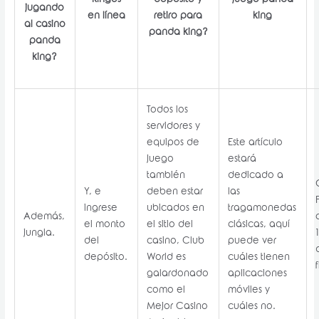
jugando
en línea
retiro para
king
al casino
panda king?
panda
king?
Todos los
servidores y
equipos de
Este artículo
juego
estará
también
dedicado a
Y, e
deben estar
las
ingrese
ubicados en
tragamonedas
Además,
el monto
el sitio del
clásicas, aquí
jungla.
del
casino, Club
puede ver
depósito.
World es
cuáles tienen
galardonado
aplicaciones
como el
móviles y
Mejor Casino
cuáles no.