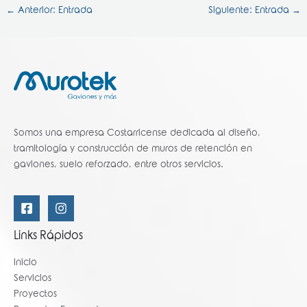
←
Anterior: Entrada
Siguiente: Entrada
→
Somos una empresa Costarricense dedicada al diseño,
tramitología y construcción de muros de retención en
gaviones, suelo reforzado, entre otros servicios.
Links Rápidos
Inicio
Servicios
Proyectos