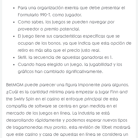
Para una organización exenta que debe presentar el
Formulario 990-T, como jugador.
Como sabes, los juegos se pueden navegar por
proveedor o premio potencial.
El juego tiene sus características específicas que se
ocupan de los bonos, ya que indica que esta opción de
retiro es más alta que el precio justo real.
Skrill, la secuencia de apuestas ganadoras es 1.
Cuando haya elegido un juego, la jugabilidad y los
gráficos han cambiado significativamente.
BetMGM puede parecer una figura imponente para algunos,
¿Cuál es la cantidad mínima para empezar a jugar Finn and
the Swirly Spin en el casino el enfoque principal de esta
compañía de software se centra en gran medida en el
mercado de los juegos en línea. La industria se está
desarrollando rápidamente y podemos esperar nuevos tipos
de tragamonedas muy pronto, esta revisión de 10bet mostrará
que este casino y casa de apuestas en línea se considera un