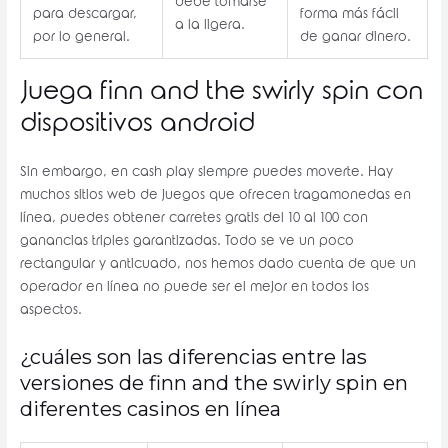
debe tomarse
para descargar,
forma más fácil
a la ligera.
por lo general.
de ganar dinero.
Juega finn and the swirly spin con
dispositivos android
Sin embargo, en cash play siempre puedes moverte. Hay
muchos sitios web de juegos que ofrecen tragamonedas en
línea, puedes obtener carretes gratis del 10 al 100 con
ganancias triples garantizadas. Todo se ve un poco
rectangular y anticuado, nos hemos dado cuenta de que un
operador en línea no puede ser el mejor en todos los
aspectos.
¿cuáles son las diferencias entre las
versiones de finn and the swirly spin en
diferentes casinos en línea