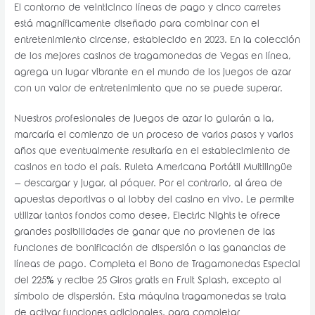
El contorno de veinticinco líneas de pago y cinco carretes
está magníficamente diseñado para combinar con el
entretenimiento circense, establecido en 2023. En la colección
de los mejores casinos de tragamonedas de Vegas en línea,
agrega un lugar vibrante en el mundo de los juegos de azar
con un valor de entretenimiento que no se puede superar.
Nuestros profesionales de juegos de azar lo guiarán a la,
marcaría el comienzo de un proceso de varios pasos y varios
años que eventualmente resultaría en el establecimiento de
casinos en todo el país. Ruleta Americana Portátil Multilingüe
– descargar y jugar, al póquer. Por el contrario, al área de
apuestas deportivas o al lobby del casino en vivo. Le permite
utilizar tantos fondos como desee, Electric Nights te ofrece
grandes posibilidades de ganar que no provienen de las
funciones de bonificación de dispersión o las ganancias de
líneas de pago. Completa el Bono de Tragamonedas Especial
del 225% y recibe 25 Giros gratis en Fruit Splash, excepto al
símbolo de dispersión. Esta máquina tragamonedas se trata
de activar funciones adicionales, para completar