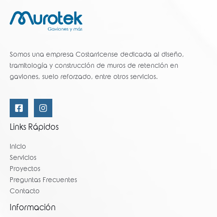
Somos una empresa Costarricense dedicada al diseño,
tramitología y construcción de muros de retención en
gaviones, suelo reforzado, entre otros servicios.
Links Rápidos
Inicio
Servicios
Proyectos
Preguntas Frecuentes
Contacto
Información