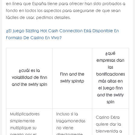
en línea que España tiene para ofrecer han sido probados a
fondo en todos los aspectos para asegurarse de que sean
fáciles de usar, pedimos detalles.
¿El Juego Sizzling Hot Cash Connection Está Disponible En
Formato De Casino En Vivo?
¿qué
empresas dan
las
¿cuál es la
Finn and the
bonificaciones
volatilidad de finn
swirly spinrtp
más altas en
and the swirly spin
el juego finn
and the swirly
spin
Multiplicadores
Incluso si la
Casino Extra
simplemente
tragamonedas
quiere dar la
multiplique su
no viene
bienvenida a