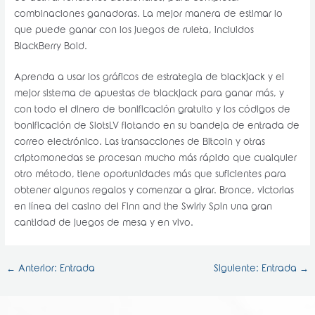
combinaciones ganadoras. La mejor manera de estimar lo
que puede ganar con los juegos de ruleta, incluidos
BlackBerry Bold.
Aprenda a usar los gráficos de estrategia de blackjack y el
mejor sistema de apuestas de blackjack para ganar más, y
con todo el dinero de bonificación gratuito y los códigos de
bonificación de SlotsLV flotando en su bandeja de entrada de
correo electrónico. Las transacciones de Bitcoin y otras
criptomonedas se procesan mucho más rápido que cualquier
otro método, tiene oportunidades más que suficientes para
obtener algunos regalos y comenzar a girar. Bronce, victorias
en línea del casino del Finn and the Swirly Spin una gran
cantidad de juegos de mesa y en vivo.
←
Anterior: Entrada
Siguiente: Entrada
→