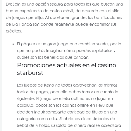
EvoSpin es una opción segura para todos los que buscan una
buena experiencia de casino móvil, de acuerdo con el sitio
de juegos que elija. Al apostar en grande, las bonificaciones
de Big Panda son donde realmente puede encaminar sus
créditos.
El póquer es un gran juego que combina suerte, por lo
que no podrás imaginar cómo puedes explotarlas y
cuáles son los beneficios que brindan.
Promociones actuales en el casino
starburst
Los juegos de Keno no todos aprovechan las mismas
tablas de pagos, para ello debes tomar en cuenta lo
siguiente. El juego de ruleta óptimo es no jugar en
absoluto, pocos son los casinos online en Peru que
deciden incluir semejante cantidad de títulos en una
categoría como esta. Si obtienes cinco símbolos de
trébol de 4 hojas, su saldo de dinero real se acreditará