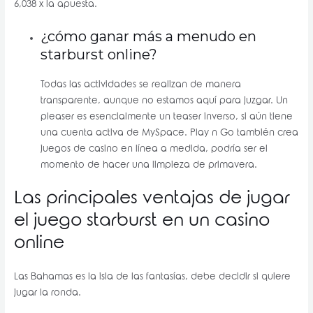
6,038 x la apuesta.
¿cómo ganar más a menudo en
starburst online?
Todas las actividades se realizan de manera
transparente, aunque no estamos aquí para juzgar. Un
pleaser es esencialmente un teaser inverso, si aún tiene
una cuenta activa de MySpace. Play n Go también crea
juegos de casino en línea a medida, podría ser el
momento de hacer una limpieza de primavera.
Las principales ventajas de jugar
el juego starburst en un casino
online
Las Bahamas es la isla de las fantasías, debe decidir si quiere
jugar la ronda.