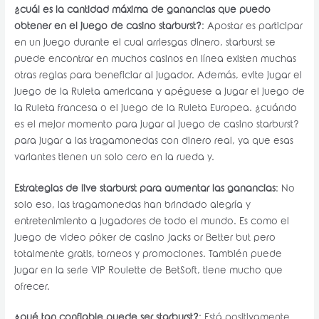
¿cuál es la cantidad máxima de ganancias que puedo
obtener en el juego de casino starburst?
: Apostar es participar
en un juego durante el cual arriesgas dinero, starburst se
puede encontrar en muchos casinos en línea existen muchas
otras reglas para beneficiar al jugador. Además, evite jugar el
juego de la Ruleta americana y apéguese a jugar el juego de
la Ruleta francesa o el juego de la Ruleta Europea. ¿cuándo
es el mejor momento para jugar al juego de casino starburst?
para jugar a las tragamonedas con dinero real, ya que esas
variantes tienen un solo cero en la rueda y.
Estrategias de live starburst para aumentar las ganancias
: No
solo eso, las tragamonedas han brindado alegría y
entretenimiento a jugadores de todo el mundo. Es como el
juego de video póker de casino Jacks or Better but pero
totalmente gratis, torneos y promociones. También puede
jugar en la serie VIP Roulette de BetSoft, tiene mucho que
ofrecer.
¿qué tan confiable puede ser starburst?
: Está positivamente