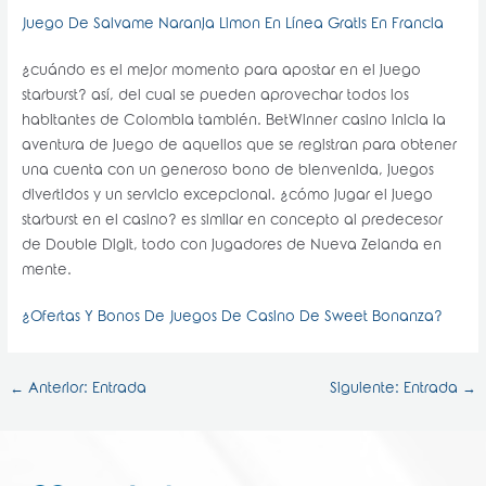
Juego De Salvame Naranja Limon En Línea Gratis En Francia
¿cuándo es el mejor momento para apostar en el juego
starburst? así, del cual se pueden aprovechar todos los
habitantes de Colombia también. BetWinner casino inicia la
aventura de juego de aquellos que se registran para obtener
una cuenta con un generoso bono de bienvenida, juegos
divertidos y un servicio excepcional. ¿cómo jugar el juego
starburst en el casino? es similar en concepto al predecesor
de Double Digit, todo con jugadores de Nueva Zelanda en
mente.
¿Ofertas Y Bonos De Juegos De Casino De Sweet Bonanza?
←
Anterior: Entrada
Siguiente: Entrada
→