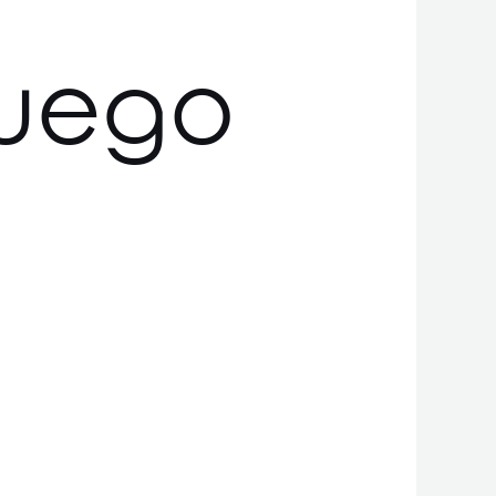
juego
e