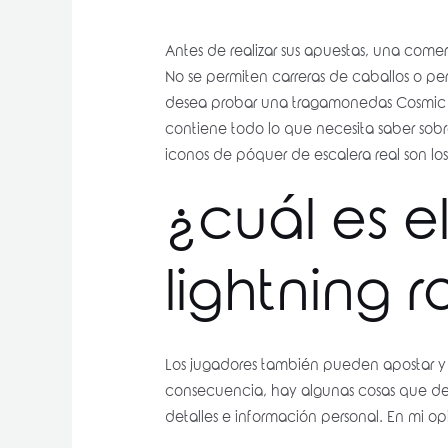
Antes de realizar sus apuestas, una come
No se permiten carreras de caballos o per
desea probar una tragamonedas Cosmic Ecl
contiene todo lo que necesita saber sobr
iconos de póquer de escalera real son l
¿cuál es e
lightning r
Los jugadores también pueden apostar y d
consecuencia, hay algunas cosas que d
detalles e información personal. En mi o