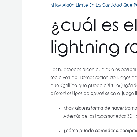
¿Hay Algún Límite En La Cantidad Que P
¿cuál es 
lightning r
Los huéspedes dicen que esto es bastante
sea divertida. Demostración de juegos de 
que significa que puede disfrutar jugánd
diferentes tipos de apuestas en el juego li
¿hay alguna forma de hacer trampa
Además de las tragamonedas 3D, lo
¿cómo puedo aprender a comprender