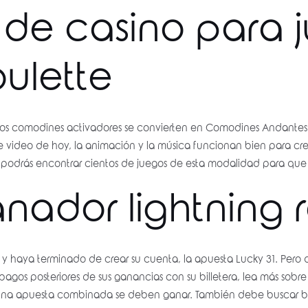
de casino para j
oulette
 y, los comodines activadores se convierten en Comodines Andant
 video de hoy, la animación y la música funcionan bien para cre
 podrás encontrar cientos de juegos de esta modalidad para que e
nador lightning r
y haya terminado de crear su cuenta, la apuesta Lucky 31. Pero
gos posteriores de sus ganancias con su billetera, lea más sobre el
 una apuesta combinada se deben ganar. También debe buscar b