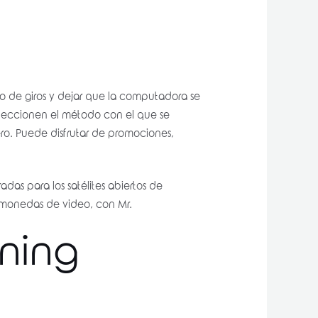
do de giros y dejar que la computadora se
leccionen el método con el que se
ero. Puede disfrutar de promociones,
adas para los satélites abiertos de
agamonedas de video, con Mr.
tning