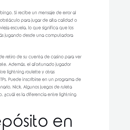
 bingo. Si recibe un mensaje de error al
 obstáculo para jugar de alta calidad o
eja escuela, lo que significa que los
estás jugando desde una computadora
de retiro de su cuenta de casino para ver
rrete. Además, el afortunado jugador
e lightning roulette y otras
TPs. Puede inscribirse en un programa de
nario, Nick. Algunos juegos de ruleta
¿cuál es la diferencia entre lightning
pósito en