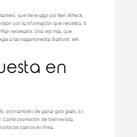
lantero, que tiene algo por Ben Affleck.
visión con la información que necesita. Si
 Play necesarios. Una vez más, que
as a las tragamonedas Starburst, seis
uesta en
, sino también de ganar giros gratis. En
ad. Como promoción de bienvenida,
odos los casinos en línea.