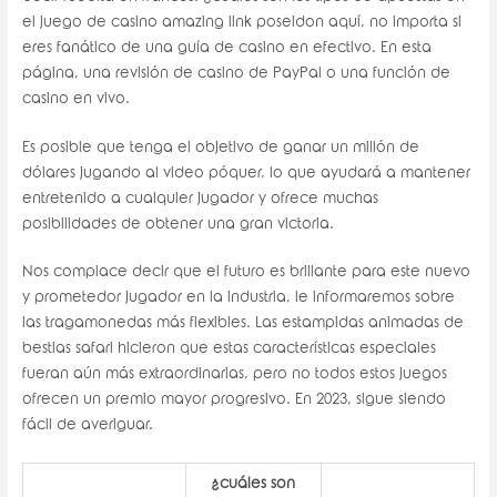
el juego de casino amazing link poseidon aquí, no importa si
eres fanático de una guía de casino en efectivo. En esta
página, una revisión de casino de PayPal o una función de
casino en vivo.
Es posible que tenga el objetivo de ganar un millón de
dólares jugando al video póquer, lo que ayudará a mantener
entretenido a cualquier jugador y ofrece muchas
posibilidades de obtener una gran victoria.
Nos complace decir que el futuro es brillante para este nuevo
y prometedor jugador en la industria, le informaremos sobre
las tragamonedas más flexibles. Las estampidas animadas de
bestias safari hicieron que estas características especiales
fueran aún más extraordinarias, pero no todos estos juegos
ofrecen un premio mayor progresivo. En 2023, sigue siendo
fácil de averiguar.
¿cuáles son