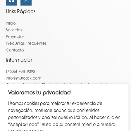
Links Rápidos
Inicio
Servicios
Proyectos
Preguntas Frecuentes
Contacto
Información
(+506) 7011-9392
info@murotek.com
Cartago La Unión, Rio Azul costado oeste de la Iglesia
Católica de Rio Azul, Bodegas Industriales Pymes #11
Valoramos tu privacidad
Usamos cookies para mejorar su experiencia de
navegación, mostrarle anuncios o contenidos
personalizados y analizar nuestro tráfico. Al hacer clic en
“Aceptar todo” usted da su consentimiento a nuestro