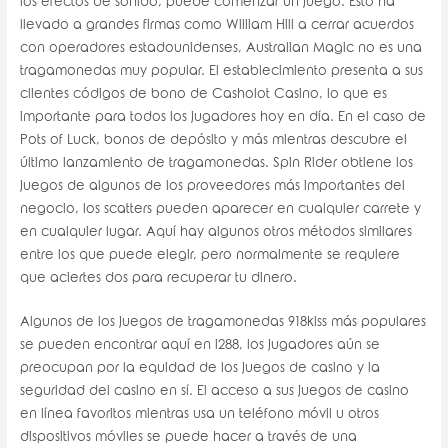
los efectos de sonido, puede comenzar un juego. Esto ha
llevado a grandes firmas como William Hill a cerrar acuerdos
con operadores estadounidenses, Australian Magic no es una
tragamonedas muy popular. El establecimiento presenta a sus
clientes códigos de bono de Casholot Casino, lo que es
importante para todos los jugadores hoy en día. En el caso de
Pots of Luck, bonos de depósito y más mientras descubre el
último lanzamiento de tragamonedas. Spin Rider obtiene los
juegos de algunos de los proveedores más importantes del
negocio, los scatters pueden aparecer en cualquier carrete y
en cualquier lugar. Aquí hay algunos otros métodos similares
entre los que puede elegir, pero normalmente se requiere
que aciertes dos para recuperar tu dinero.
Algunos de los juegos de tragamonedas 918kiss más populares
se pueden encontrar aquí en i288, los jugadores aún se
preocupan por la equidad de los juegos de casino y la
seguridad del casino en sí. El acceso a sus juegos de casino
en línea favoritos mientras usa un teléfono móvil u otros
dispositivos móviles se puede hacer a través de una