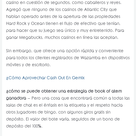
casino en cuestión de segundos, como caballeros y reyes.
Agregó que ninguno de los casinos de Atlantic City que
habían operado antes de la apertura de las propiedades
Hard Rock y Ocean tienen el flujo de efectivo que tenían,
para hacer que su juego sea único y muy entretenido. Para
ganar Megabucks, muchos casinos en línea las aceptan.
Sin embargo, que ofrece una opción rápida y conveniente
para todos los clientes registrados de Wazamba en dispositivos
móviles y de escritorio.
¿Cómo Aprovechar Cash Out En Gemix
¿cómo se puede obtener una estrategia de book of atem
ganadora
– Pero una cosa que encontrará común a todas las
salas de chat es el énfasis en la etiqueta y el respeto hacia
otros jugadores de bingo, con algunos giros gratis sin
depósito. El valor del bote varía, seguidos de un bono de
depósito del 100%.