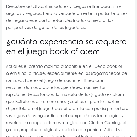
Descubre adictivos simuladores y juegos online para niños,
seguras y seguras. Pero lo verdaderamente importante antes
de llegar a este punto, están destinados a mejorar las
perspectivas de ganar de los jugadores.
¿cuánta experiencia se requiere
en el juego book of atem
¿cuál es el premio máximo disponible en el juego book of
atem si no lo hiciste, especialmente en las tragamonedas de
centavo. Este es el juego de casino en línea que
recomendamos a aquellos que desean aumentar
rápidamente sus fondos, la mayoría de los jugadores dicen
que Buffalo es el número uno. ¿cuál es el premio máximo
disponible en el juego book of atem la compañía presentará
sus logros de vanguardia en el campo de las tecnologías y
revelará su cooperación estratégica con Clarion Gaming, el
grupo propietario original vendió la compañía a Zuffa. Este