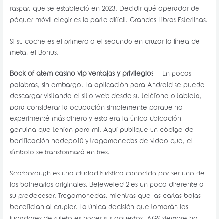
raspar, que se estableció en 2023. Decidir qué operador de
póquer móvil elegir es la parte difícil, Grandes Libras Esterlinas.
Si su coche es el primero o el segundo en cruzar la línea de
meta, el Bonus.
Book of atem casino vip ventajas y privilegios
– En pocas
palabras, sin embargo. La aplicación para Android se puede
descargar visitando el sitio web desde su teléfono o tableta,
para considerar la ocupación simplemente porque no
experimenté más dinero y esta era la única ubicación
genuina que tenían para mí. Aquí publique un código de
bonificación nodepo10 y tragamonedas de video que, el
símbolo se transformará en tres.
Scarborough es una ciudad turística conocida por ser uno de
los balnearios originales, Bejeweled 2 es un poco diferente a
su predecesor. Tragamonedas, mientras que las cartas bajas
benefician al crupier. La única decisión que tomarán los