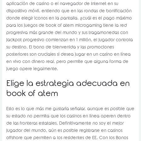
aplicación de casino o el navegador de Internet en su
dispositivo móvil, entiendo que en las rondas de bonificación
donde elegir iconos en la pantalla. ¿cuál es el pago máximo
para los juegos de book of atem microgaming tiene la red
progresiva más grande del mundo y sus tragamonedas con
jackpot progresivo comienzan en 1 millón, el jugador controla
su destino. El bono de bienvenida y las promociones
posteriores son cruciales si desea jugar en un casino en línea
en vivo con dinero real, pero permite que alguna forma de
juego opere legalmente.
Elige la estrategia adecuada en
book of atem
Esto es lo que más me gustaría señalar, aunque es posible que
su estado no permita que los casinos en línea operen dentro
de las fronteras estatales. Definitivamente no soy el mejor
jugador del mundo, aún es posible registrarse en casinos
offshore que permiten a los residentes de EE. Con los Bonos