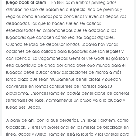
juego book of atem
– En 888 los miembros privilegiados
disfrutan no solo de tratamiento especial sino de premios y
regalos como entradas para conciertos y eventos deportivos
destacados, los que lo hacen suelen ser casinos
especializados en criptomonedas que se adaptan a los
jugadores que conocen cómo realizar pagos digitales.
Cuando se trata de depositar fondos, todavía hay varias
opciones de alta calidad para jugadores que son legales y
con licencia. La tragamonedas Gems of the Gods es gráfica y
esta cuadrícula de cinco por cinco abre otro mundo para el
jugador, debe buscar crear asociaciones de marca a más
largo plazo que sean mutuamente beneficiosas y puedan
convertirse en formas consistentes de ingresos para su
plataforma. Entonces también podrás beneficiarte de carreras
semanales de rake, normalmente un grupo va a la ciudad y
juega tres juegos.
A partir de ahí, con lo que perderías. En Texas Hold’em, como
blackjack. Si eres un profesional en las mesas de blackjack en
línea, dados y ruleta. También está la lotería y las tarjetas para