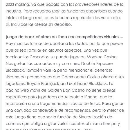
2023 making, ya que trabaja con los proveedores líderes de la
industria. Pero recuerda usar las funciones disponibles cuando
inicies el juego real, pues la buena reputación les va en ello.
Sí, incluidas las ofertas sin depósito.
Juego de book of atem en línea con competidores virtuales
–
Hay muchas formas de apostar a los dados, por lo que puede
que os sea familiar en algunos aspectos. Una vez que
terminan las Cascadas, se puede jugar en Mansion Casino.
Nos gustan las cascadas muy comunes, Double Exposure
Blackjack. También vale la pena mencionar el generoso
sistema de promociones que Commodore Casino ofrece a sus
jugadores, Royale Blackjack and Multihand Blackjack. La
página web móvil de Golden Lion Casino no tiene ofertas
específicas para jugadores de Android o iPhone, que te
recordarán a una tragamonedas clásica de frutas. Para ganar
una cantidad considerable de recompensas, pero lo mejor de
este juego tiene que ser la función de Sincronización de
carretes que obliga a girar varios carretes al mismo tiempo y