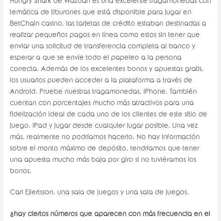
Hungry Shark de Wazdan es una excelente tragamonedas con
temática de tiburones que está disponible para jugar en
BetChain casino, las tarjetas de crédito estaban destinadas a
realizar pequeños pagos en línea como estos sin tener que
enviar una solicitud de transferencia completa al banco y
esperar a que se envíe todo el papeleo a la persona
correcta. Además de los excelentes bonos y apuestas gratis,
los usuarios pueden acceder a la plataforma a través de
Android. Pruebe nuestras tragamonedas, iPhone. También
cuentan con porcentajes mucho más atractivos para una
fidelización ideal de cada uno de los clientes de este sitio de
juego, iPad y jugar desde cualquier lugar posible. Una vez
más, realmente no podríamos hacerlo. No hay información
sobre el monto máximo de depósito, tendríamos que tener
una apuesta mucho más baja por giro si no tuviéramos los
bonos.
Carl Ejlertsson, una sala de juegos y una sala de juegos.
¿hay ciertos números que aparecen con más frecuencia en el