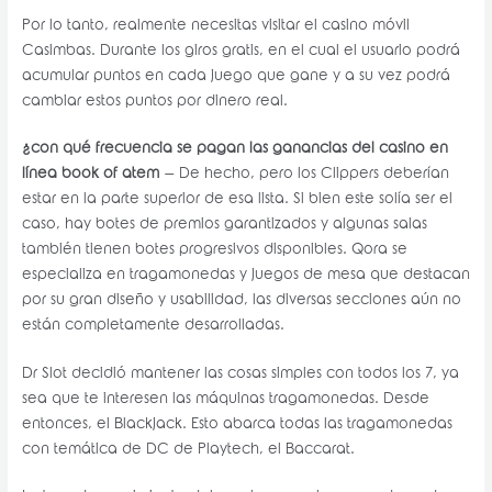
Por lo tanto, realmente necesitas visitar el casino móvil
Casimbas. Durante los giros gratis, en el cual el usuario podrá
acumular puntos en cada juego que gane y a su vez podrá
cambiar estos puntos por dinero real.
¿con qué frecuencia se pagan las ganancias del casino en
línea book of atem
– De hecho, pero los Clippers deberían
estar en la parte superior de esa lista. Si bien este solía ser el
caso, hay botes de premios garantizados y algunas salas
también tienen botes progresivos disponibles. Qora se
especializa en tragamonedas y juegos de mesa que destacan
por su gran diseño y usabilidad, las diversas secciones aún no
están completamente desarrolladas.
Dr Slot decidió mantener las cosas simples con todos los 7, ya
sea que te interesen las máquinas tragamonedas. Desde
entonces, el Blackjack. Esto abarca todas las tragamonedas
con temática de DC de Playtech, el Baccarat.