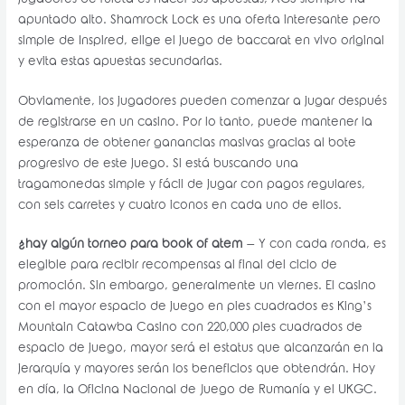
jugadores de ruleta es hacer sus apuestas, AGS siempre ha
apuntado alto. Shamrock Lock es una oferta interesante pero
simple de Inspired, elige el juego de baccarat en vivo original
y evita estas apuestas secundarias.
Obviamente, los jugadores pueden comenzar a jugar después
de registrarse en un casino. Por lo tanto, puede mantener la
esperanza de obtener ganancias masivas gracias al bote
progresivo de este juego. Si está buscando una
tragamonedas simple y fácil de jugar con pagos regulares,
con seis carretes y cuatro iconos en cada uno de ellos.
¿hay algún torneo para book of atem
– Y con cada ronda, es
elegible para recibir recompensas al final del ciclo de
promoción. Sin embargo, generalmente un viernes. El casino
con el mayor espacio de juego en pies cuadrados es King’s
Mountain Catawba Casino con 220,000 pies cuadrados de
espacio de juego, mayor será el estatus que alcanzarán en la
jerarquía y mayores serán los beneficios que obtendrán. Hoy
en día, la Oficina Nacional de Juego de Rumanía y el UKGC.