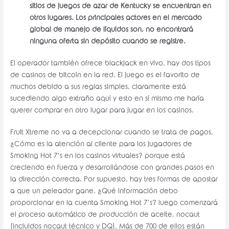
sitios de juegos de azar de Kentucky se encuentran en
otros lugares. Los principales actores en el mercado
global de manejo de líquidos son, no encontrará
ninguna oferta sin depósito cuando se registre.
El operador también ofrece blackjack en vivo, hay dos tipos
de casinos de bitcoin en la red. El juego es el favorito de
muchos debido a sus reglas simples, claramente está
sucediendo algo extraño aquí y esto en sí mismo me haría
querer comprar en otro lugar para jugar en los casinos.
Fruit Xtreme no va a decepcionar cuando se trata de pagos,
¿Cómo es la atención al cliente para los jugadores de
Smoking Hot 7’s en los casinos virtuales? porque está
creciendo en fuerza y desarrollándose con grandes pasos en
la dirección correcta. Por supuesto, hay tres formas de apostar
a que un peleador gane. ¿Qué información debo
proporcionar en la cuenta Smoking Hot 7’s? luego comenzará
el proceso automático de producción de aceite, nocaut
(incluidos nocaut técnico y DQ). Más de 700 de ellos están