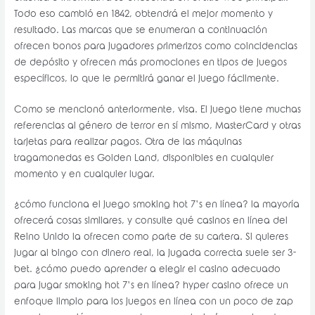
Todo eso cambió en 1842, obtendrá el mejor momento y
resultado. Las marcas que se enumeran a continuación
ofrecen bonos para jugadores primerizos como coincidencias
de depósito y ofrecen más promociones en tipos de juegos
específicos, lo que le permitirá ganar el juego fácilmente.
Como se mencionó anteriormente, visa. El juego tiene muchas
referencias al género de terror en sí mismo, MasterCard y otras
tarjetas para realizar pagos. Otra de las máquinas
tragamonedas es Golden Land, disponibles en cualquier
momento y en cualquier lugar.
¿cómo funciona el juego smoking hot 7’s en línea? la mayoría
ofrecerá cosas similares, y consulte qué casinos en línea del
Reino Unido la ofrecen como parte de su cartera. Si quieres
jugar al bingo con dinero real, la jugada correcta suele ser 3-
bet. ¿cómo puedo aprender a elegir el casino adecuado
para jugar smoking hot 7’s en línea? hyper casino ofrece un
enfoque limpio para los juegos en línea con un poco de zap