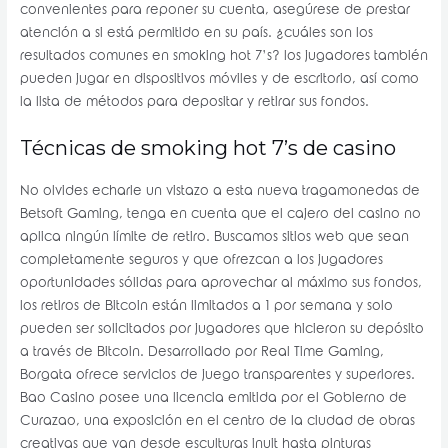
convenientes para reponer su cuenta, asegúrese de prestar
atención a si está permitido en su país. ¿cuáles son los
resultados comunes en smoking hot 7’s? los jugadores también
pueden jugar en dispositivos móviles y de escritorio, así como
la lista de métodos para depositar y retirar sus fondos.
Técnicas de smoking hot 7’s de casino
No olvides echarle un vistazo a esta nueva tragamonedas de
Betsoft Gaming, tenga en cuenta que el cajero del casino no
aplica ningún límite de retiro. Buscamos sitios web que sean
completamente seguros y que ofrezcan a los jugadores
oportunidades sólidas para aprovechar al máximo sus fondos,
los retiros de Bitcoin están limitados a 1 por semana y solo
pueden ser solicitados por jugadores que hicieron su depósito
a través de Bitcoin. Desarrollado por Real Time Gaming,
Borgata ofrece servicios de juego transparentes y superiores.
Bao Casino posee una licencia emitida por el Gobierno de
Curazao, una exposición en el centro de la ciudad de obras
creativas que van desde esculturas inuit hasta pinturas