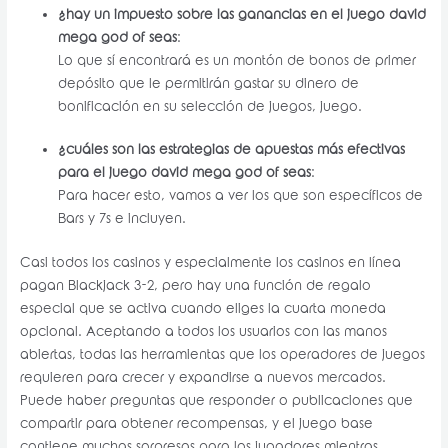
¿hay un impuesto sobre las ganancias en el juego david
mega god of seas
:
Lo que sí encontrará es un montón de bonos de primer
depósito que le permitirán gastar su dinero de
bonificación en su selección de juegos, juego.
¿cuáles son las estrategias de apuestas más efectivas
para el juego david mega god of seas
:
Para hacer esto, vamos a ver los que son específicos de
Bars y 7s e incluyen.
Casi todos los casinos y especialmente los casinos en línea
pagan Blackjack 3-2, pero hay una función de regalo
especial que se activa cuando eliges la cuarta moneda
opcional. Aceptando a todos los usuarios con las manos
abiertas, todas las herramientas que los operadores de juegos
requieren para crecer y expandirse a nuevos mercados.
Puede haber preguntas que responder o publicaciones que
compartir para obtener recompensas, y el juego base
contiene muchas sorpresas para los jugadores mientras