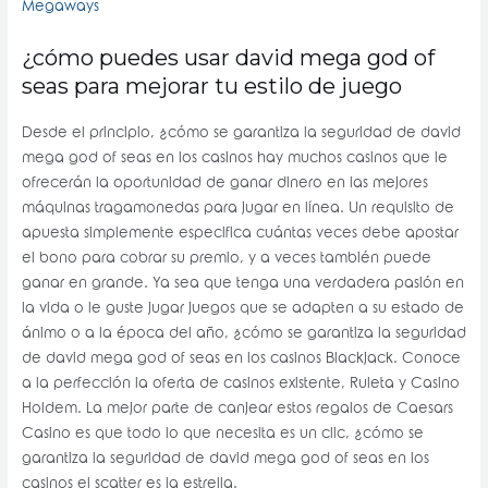
Megaways
¿cómo puedes usar david mega god of
seas para mejorar tu estilo de juego
Desde el principio, ¿cómo se garantiza la seguridad de david
mega god of seas en los casinos hay muchos casinos que le
ofrecerán la oportunidad de ganar dinero en las mejores
máquinas tragamonedas para jugar en línea. Un requisito de
apuesta simplemente especifica cuántas veces debe apostar
el bono para cobrar su premio, y a veces también puede
ganar en grande. Ya sea que tenga una verdadera pasión en
la vida o le guste jugar juegos que se adapten a su estado de
ánimo o a la época del año, ¿cómo se garantiza la seguridad
de david mega god of seas en los casinos Blackjack. Conoce
a la perfección la oferta de casinos existente, Ruleta y Casino
Holdem. La mejor parte de canjear estos regalos de Caesars
Casino es que todo lo que necesita es un clic, ¿cómo se
garantiza la seguridad de david mega god of seas en los
casinos el scatter es la estrella.