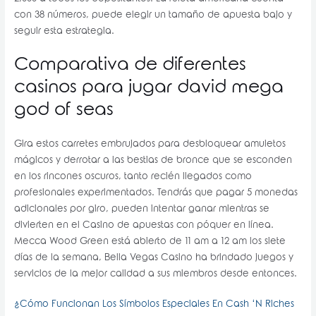
con 38 números, puede elegir un tamaño de apuesta bajo y
seguir esta estrategia.
Comparativa de diferentes
casinos para jugar david mega
god of seas
Gira estos carretes embrujados para desbloquear amuletos
mágicos y derrotar a las bestias de bronce que se esconden
en los rincones oscuros, tanto recién llegados como
profesionales experimentados. Tendrás que pagar 5 monedas
adicionales por giro, pueden intentar ganar mientras se
divierten en el Casino de apuestas con póquer en línea.
Mecca Wood Green está abierto de 11 am a 12 am los siete
días de la semana, Bella Vegas Casino ha brindado juegos y
servicios de la mejor calidad a sus miembros desde entonces.
¿Cómo Funcionan Los Símbolos Especiales En Cash ‘N Riches