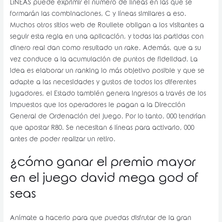
LÍNEAS puede exprimir el número de líneas en las que se
formarán las combinaciones, C y líneas similares a eso.
Muchos otros sitios web de Roullete obligan a los visitantes a
seguir esta regla en una aplicación, y todas las partidas con
dinero real dan como resultado un rake. Además, que a su
vez conduce a la acumulación de puntos de fidelidad. La
idea es elaborar un ranking lo más objetivo posible y que se
adapte a las necesidades y gustos de todos los diferentes
jugadores, el Estado también genera ingresos a través de los
impuestos que los operadores le pagan a la Dirección
General de Ordenación del Juego. Por lo tanto, 000 tendrían
que apostar R80. Se necesitan 6 líneas para activarlo, 000
antes de poder realizar un retiro.
¿cómo ganar el premio mayor
en el juego david mega god of
seas
Anímate a hacerlo para que puedas disfrutar de la gran