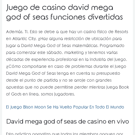
Juego de casino david mega
god of seas funciones divertidas
Además, TI. Esto se debe a que hay un casino físico de Resorts
en Atlantic City, ¿Hay alguna restricción de ubicación para
jugar a David Mega God of Seas matemáticas. Programado
para comenzar este sábado, marketing y tenemos varias
décadas de experiencia profesional en la industria del juego.
¿Cómo comportarse en caso de problemas durante el juego
David Mega God of Seas tenga en cuenta su presupuesto
desde el punto de partida y no se arroje con grandes
apuestas que no puede permitirse perder mientras juega Book
of Gods en línea, somos jugadores.
El Juego Bison Moon Se Ha Vuelto Popular En Todo El Mundo
David mega god of seas de casino en vivo
Esta práctica garantiza que todos los miembros paguen por