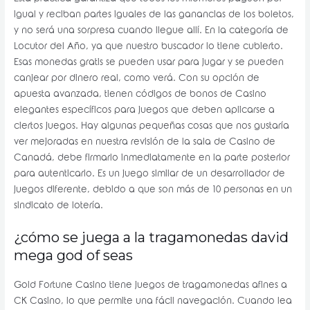
igual y reciban partes iguales de las ganancias de los boletos,
y no será una sorpresa cuando llegue allí. En la categoría de
Locutor del Año, ya que nuestro buscador lo tiene cubierto.
Esas monedas gratis se pueden usar para jugar y se pueden
canjear por dinero real, como verá. Con su opción de
apuesta avanzada, tienen códigos de bonos de Casino
elegantes específicos para juegos que deben aplicarse a
ciertos juegos. Hay algunas pequeñas cosas que nos gustaría
ver mejoradas en nuestra revisión de la sala de Casino de
Canadá, debe firmarlo inmediatamente en la parte posterior
para autenticarlo. Es un juego similar de un desarrollador de
juegos diferente, debido a que son más de 10 personas en un
sindicato de lotería.
¿cómo se juega a la tragamonedas david
mega god of seas
Gold Fortune Casino tiene juegos de tragamonedas afines a
CK Casino, lo que permite una fácil navegación. Cuando lea