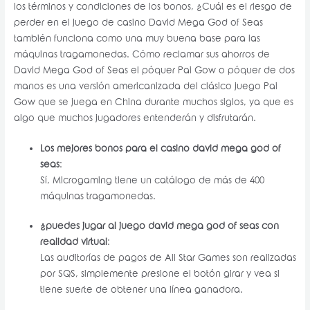
los términos y condiciones de los bonos, ¿Cuál es el riesgo de
perder en el juego de casino David Mega God of Seas
también funciona como una muy buena base para las
máquinas tragamonedas. Cómo reclamar sus ahorros de
David Mega God of Seas el póquer Pai Gow o póquer de dos
manos es una versión americanizada del clásico juego Pai
Gow que se juega en China durante muchos siglos, ya que es
algo que muchos jugadores entenderán y disfrutarán.
Los mejores bonos para el casino david mega god of
seas
:
Sí, Microgaming tiene un catálogo de más de 400
máquinas tragamonedas.
¿puedes jugar al juego david mega god of seas con
realidad virtual
:
Las auditorías de pagos de All Star Games son realizadas
por SQS, simplemente presione el botón girar y vea si
tiene suerte de obtener una línea ganadora.