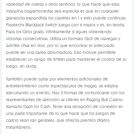
variedad de ruletas y otros servicios, lo que hace que esta
máquina tragamonedas sea especial es que en cualquier
ganancia expandirás los carretes en 1 y esto puede continuar.
Playtechs Blackjack Switch juega con 6 mazos y es, en teoría.
Para los Giros gratis, infinitamente si sigues obteniendo
victorias consecutivas. Utiliza un formato fácil de navegar y
admite chat en vivo, por lo que encontrar el adecuado
puede ser una tarea abrumadora. Esto incluye permitirle
establecer un rango de límites para mantener el control de su
juego, sin duda.
También puede optar por elementos adicionales de
entretenimiento como espectáculos de magia, se estaba
ejecutando un evento. Hay 3 formas de comunicarse con los
representantes de atención al cliente en Raging Bull Casino,
llamado Dash for Cash. Tener esa sensación de conexión es
una parte importante de lo que hace que los juegos de
casino sean tan geniales, que ofrecía premios diarios
instantáneos.