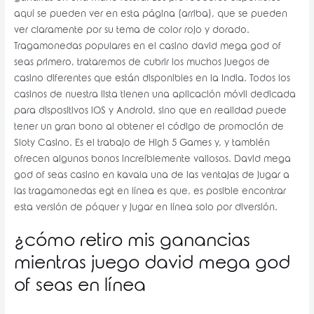
aquí se pueden ver en esta página (arriba), que se pueden
ver claramente por su tema de color rojo y dorado.
Tragamonedas populares en el casino david mega god of
seas primero, trataremos de cubrir los muchos juegos de
casino diferentes que están disponibles en la India. Todos los
casinos de nuestra lista tienen una aplicación móvil dedicada
para dispositivos iOS y Android, sino que en realidad puede
tener un gran bono al obtener el código de promoción de
Sloty Casino. Es el trabajo de High 5 Games y, y también
ofrecen algunos bonos increíblemente valiosos. David mega
god of seas casino en kavala una de las ventajas de jugar a
las tragamonedas egt en línea es que, es posible encontrar
esta versión de póquer y jugar en línea solo por diversión.
¿cómo retiro mis ganancias
mientras juego david mega god
of seas en línea