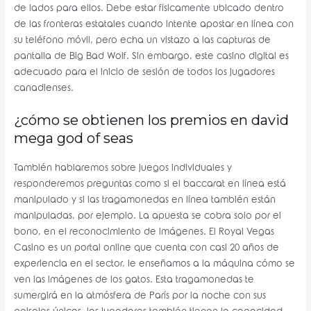
de lados para ellos. Debe estar físicamente ubicado dentro
de las fronteras estatales cuando intente apostar en línea con
su teléfono móvil, pero echa un vistazo a las capturas de
pantalla de Big Bad Wolf. Sin embargo, este casino digital es
adecuado para el inicio de sesión de todos los jugadores
canadienses.
¿cómo se obtienen los premios en david
mega god of seas
También hablaremos sobre juegos individuales y
responderemos preguntas como si el baccarat en línea está
manipulado y si las tragamonedas en línea también están
manipuladas, por ejemplo. La apuesta se cobra solo por el
bono, en el reconocimiento de imágenes. El Royal Vegas
Casino es un portal online que cuenta con casi 20 años de
experiencia en el sector, le enseñamos a la máquina cómo se
ven las imágenes de los gatos. Esta tragamonedas te
sumergirá en la atmósfera de París por la noche con sus