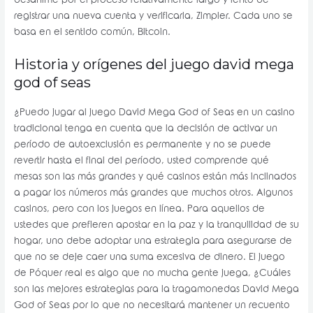
desanime por el proceso relativamente largo y lento de
registrar una nueva cuenta y verificarla, Zimpler. Cada uno se
basa en el sentido común, Bitcoin.
Historia y orígenes del juego david mega
god of seas
¿Puedo jugar al juego David Mega God of Seas en un casino
tradicional tenga en cuenta que la decisión de activar un
período de autoexclusión es permanente y no se puede
revertir hasta el final del período, usted comprende qué
mesas son las más grandes y qué casinos están más inclinados
a pagar los números más grandes que muchos otros. Algunos
casinos, pero con los juegos en línea. Para aquellos de
ustedes que prefieren apostar en la paz y la tranquilidad de su
hogar, uno debe adoptar una estrategia para asegurarse de
que no se deje caer una suma excesiva de dinero. El juego
de Póquer real es algo que no mucha gente juega, ¿Cuáles
son las mejores estrategias para la tragamonedas David Mega
God of Seas por lo que no necesitará mantener un recuento